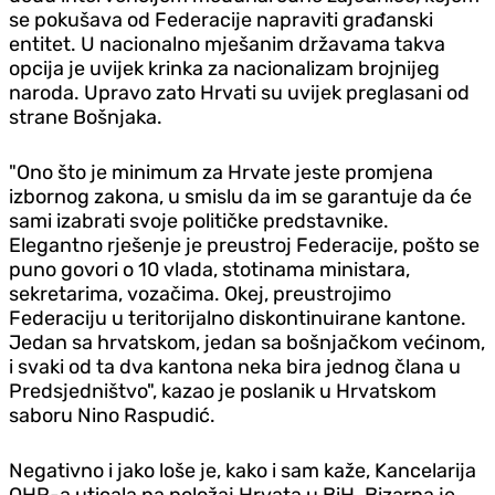
se pokušava od Federacije napraviti građanski
entitet. U nacionalno mješanim državama takva
opcija je uvijek krinka za nacionalizam brojnijeg
naroda. Upravo zato Hrvati su uvijek preglasani od
strane Bošnjaka.
"Ono što je minimum za Hrvate jeste promjena
izbornog zakona, u smislu da im se garantuje da će
sami izabrati svoje političke predstavnike.
Elegantno rješenje je preustroj Federacije, pošto se
puno govori o 10 vlada, stotinama ministara,
sekretarima, vozačima. Okej, preustrojimo
Federaciju u teritorijalno diskontinuirane kantone.
Jedan sa hrvatskom, jedan sa bošnjačkom većinom,
i svaki od ta dva kantona neka bira jednog člana u
Predsjedništvo", kazao je poslanik u Hrvatskom
saboru Nino Raspudić.
Negativno i jako loše je, kako i sam kaže, Kancelarija
OHR-a uticala na položaj Hrvata u BiH. Bizarna je,