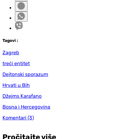
Tag
ovi
:
Zagreb
treći entitet
Dejtonski sporazum
Hrvati u Bih
Džejms Karafano
Bosna i Hercegovina
Komentari
(3)
Pročitajte više