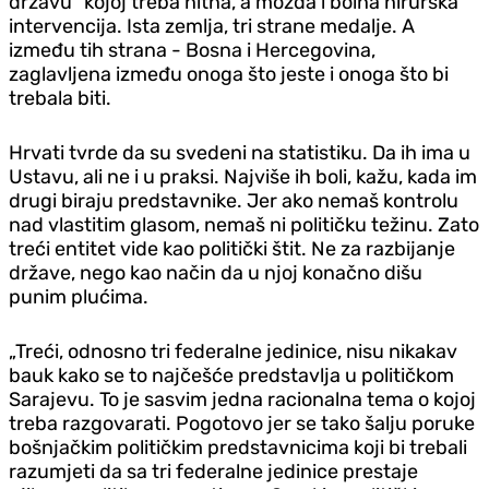
državu“ kojoj treba hitna, a možda i bolna hirurška
intervencija. Ista zemlja, tri strane medalje. A
između tih strana - Bosna i Hercegovina,
zaglavljena između onoga što jeste i onoga što bi
trebala biti.
Hrvati tvrde da su svedeni na statistiku. Da ih ima u
Ustavu, ali ne i u praksi. Najviše ih boli, kažu, kada im
drugi biraju predstavnike. Jer ako nemaš kontrolu
nad vlastitim glasom, nemaš ni političku težinu. Zato
treći entitet vide kao politički štit. Ne za razbijanje
države, nego kao način da u njoj konačno dišu
punim plućima.
„Treći, odnosno tri federalne jedinice, nisu nikakav
bauk kako se to najčešće predstavlja u političkom
Sarajevu. To je sasvim jedna racionalna tema o kojoj
treba razgovarati. Pogotovo jer se tako šalju poruke
bošnjačkim političkim predstavnicima koji bi trebali
razumjeti da sa tri federalne jedinice prestaje