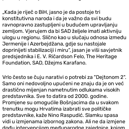
„Kada je riječ o BiH, jasno je da postoje tri
konstitutivna naroda i da je važno da svi budu
ravnopravno zastupljeni u budućem upravljanju
zemljom. Vjerujem da bi SAD željele imati aktivniju
ulogu u regionu. Slično kao u slučaju odnosa između
Jermenije i Azerbejdžana, gdje su nastojale
doprinijeti stabilizaciji i miru“, jasan je viši savjetnik
predsjednika i E. V. Ričardson Felo, The Heritage
Foundation, SAD, Džejms Karafano.
Vrlo često se čuju narativi o potrebi za "Dejtonom 2".
Samo oni nedovoljno upućeni ne znaju da je on već
drastično mijenjan nametnutim odlukama visokih
predstavnika. Sve to datira od 2000. godine.
Promjene su omogućile Bošnjacima da u svakom
trenutku mogu Hrvatima izabrati sve političke
predstavnike, kaže Nino Raspudić. Slamku spasa
vidi u izmjenama izbornog zakona. Ali ne da izmjene
dođu intervencijom međunarodne zajednice, kojom