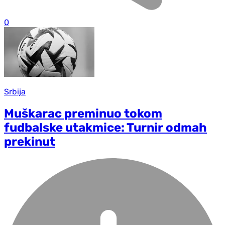
0
Srbija
Muškarac preminuo tokom
fudbalske utakmice: Turnir odmah
prekinut