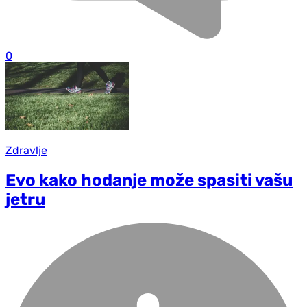
0
Zdravlje
Evo kako hodanje može spasiti vašu
jetru