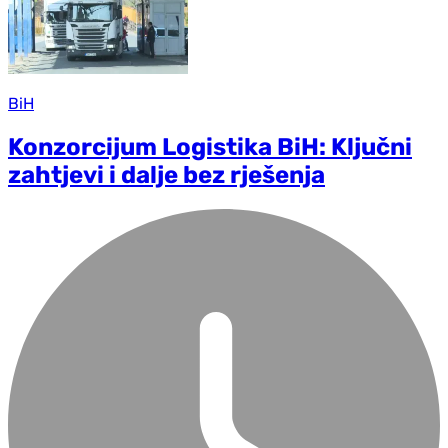
BiH
Konzorcijum Logistika BiH: Ključni
zahtjevi i dalje bez rješenja