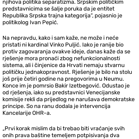
njihova politika separatizma. Srpskim političkim
predstavnicima se šalje poruka da je entitet
Republika Srpska trajna kategorija“, pojasnio je
politikolog Ivan Pepić.
Na nepravdu, kako i sam kaže, ne može i neće
pristati ni kardinal Vinko Puljić. Iako je ranije bio
protiv zagovaranja ovakve ideje, danas kaže da se
rješenje mora pronaći zbog nefunkcionalnosti
sistema, ali i činjenice da Hrvati nemaju stvarnu
političku jednakopravnost. Rješenje je bilo na stolu
još prije četiri godine na pregovorima u Neumu.
Konce im je pomrsio Bakir Izetbegović. Odustao je
od rješenja, iako su predstavnici Venecijanske
komisije rekli da prijedlog ne narušava demokratske
principe. So na ranu dodala je intervencija
Kancelarije OHR-a.
„Prvi korak mislim da bi trebao biti vraćanje svih
onih prava baštine temeljem potpisivanja dva