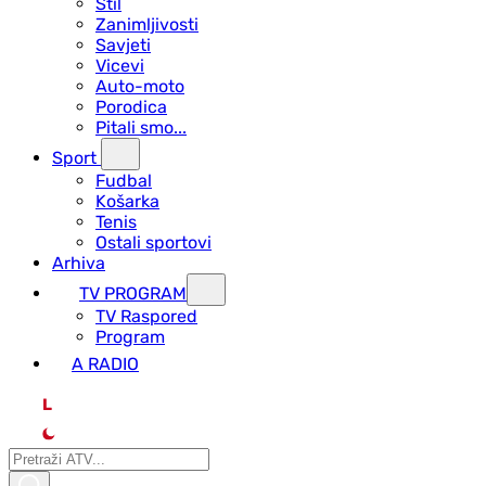
Stil
Zanimljivosti
Savjeti
Vicevi
Auto-moto
Porodica
Pitali smo...
Sport
Fudbal
Košarka
Tenis
Ostali sportovi
Arhiva
TV PROGRAM
ТV Raspored
Program
A RADIO
L