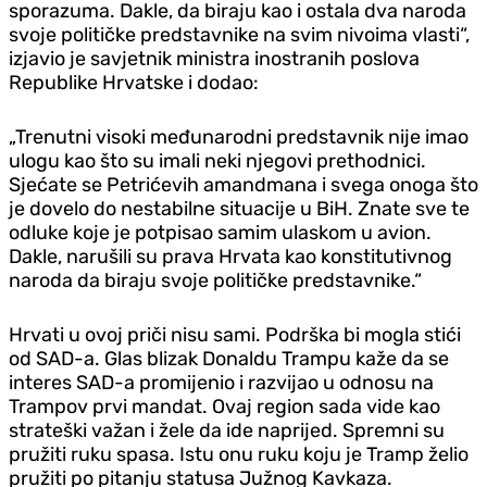
sporazuma. Dakle, da biraju kao i ostala dva naroda
svoje političke predstavnike na svim nivoima vlasti“,
izjavio je savjetnik ministra inostranih poslova
Republike Hrvatske i dodao:
„Trenutni visoki međunarodni predstavnik nije imao
ulogu kao što su imali neki njegovi prethodnici.
Sjećate se Petrićevih amandmana i svega onoga što
je dovelo do nestabilne situacije u BiH. Znate sve te
odluke koje je potpisao samim ulaskom u avion.
Dakle, narušili su prava Hrvata kao konstitutivnog
naroda da biraju svoje političke predstavnike.“
Hrvati u ovoj priči nisu sami. Podrška bi mogla stići
od SAD-a. Glas blizak Donaldu Trampu kaže da se
interes SAD-a promijenio i razvijao u odnosu na
Trampov prvi mandat. Ovaj region sada vide kao
strateški važan i žele da ide naprijed. Spremni su
pružiti ruku spasa. Istu onu ruku koju je Tramp želio
pružiti po pitanju statusa Južnog Kavkaza.