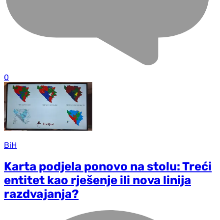
0
BiH
Karta podjela ponovo na stolu: Treći
entitet kao rješenje ili nova linija
razdvajanja?