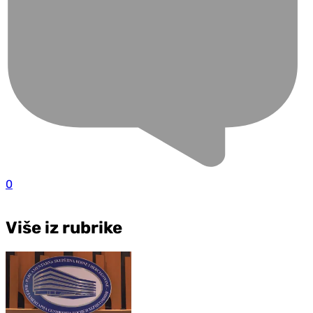
0
Više iz rubrike