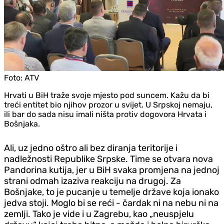
Foto:
ATV
Hrvati u BiH traže svoje mjesto pod suncem. Kažu da bi
treći entitet bio njihov prozor u svijet. U Srpskoj nemaju,
ili bar do sada nisu imali ništa protiv dogovora Hrvata i
Bošnjaka.
Ali, uz jedno oštro ali bez diranja teritorije i
nadležnosti Republike Srpske. Time se otvara nova
Pandorina kutija, jer u BiH svaka promjena na jednoj
strani odmah izaziva reakciju na drugoj. Za
Bošnjake, to je pucanje u temelje države koja ionako
jedva stoji. Moglo bi se reći - čardak ni na nebu ni na
zemlji. Tako je vide i u Zagrebu, kao „neuspjelu