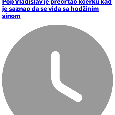
Pop Vladislav je precrtao kćerku kad
je saznao da se viđa sa hodžinim
sinom