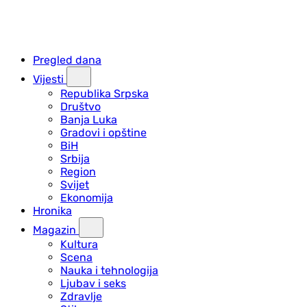
Pregled dana
Vijesti
Republika Srpska
Društvo
Banja Luka
Gradovi i opštine
BiH
Srbija
Region
Svijet
Ekonomija
Hronika
Magazin
Kultura
Scena
Nauka i tehnologija
Ljubav i seks
Zdravlje