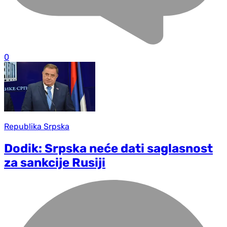
0
Republika Srpska
Dodik: Srpska neće dati saglasnost
za sankcije Rusiji