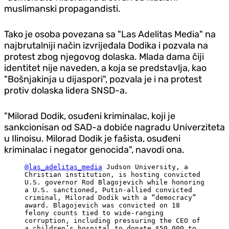
muslimanski propagandisti.
Tako je osoba povezana sa "Las Adelitas Media" na
najbrutalniji način izvrijeđala Dodika i pozvala na
protest zbog njegovog dolaska. Mlada dama čiji
identitet nije naveden, a koja se predstavlja, kao
"Bošnjakinja u dijaspori", pozvala je i na protest
protiv dolaska lidera SNSD-a.
"Milorad Dodik, osuđeni kriminalac, koji je
sankcionisan od SAD-a dobiće nagradu Univerziteta
u Ilinoisu. Milorad Dodik je fašista, osuđeni
kriminalac i negator genocida", navodi ona.
@las_adelitas_media
Judson University, a
Christian institution, is hosting convicted
U.S. governor Rod Blagojevich while honoring
a U.S. sanctioned, Putin-allied convicted
criminal, Milorad Dodik with a “democracy”
award. Blagojevich was convicted on 18
felony counts tied to wide-ranging
corruption, including pressuring the CEO of
a children’s hospital to donate $50,000 to