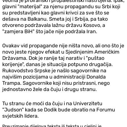
veoma je proiranski i propalestinski nastrojena. Ipak,
glavni "materijal" za njenu propagandu su Srbi koji
su predstavljeni kao glavni krivci za sve što se
dešava na Balkanu. Smeta joj i Srbija, pa tako
otvoreno podržavala lažnu državu Kosovo, a
"zamjera BiH" što jače nije podržala Iran.
Ovakav vid propagande nije ništa novo, ali ono što je
novo jeste njegov efekat u Sjedinjenim Američkim
Državama. Dok je ranije taj narativ i "puštao
korijenje", danas je situacija potpuno drugačija.
Rukovodstvo Srpske je našlo sagovornike na
najvišim pozicijama u administraciji Donalda
Trampa. Sagovornike koji nisu pristrasni, nego
jednostavno žele da čuju i drugu stranu.
Tu stranu će moći da čuju i na Univerzitetu
"Judson" kada se Dodik bude obratio na Forumu
svjetskih lidera.
Preuzimanje dijelova teksta ili teksta u cjelini je