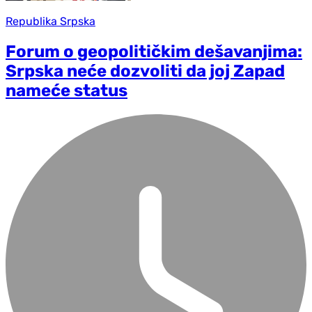
Republika Srpska
Forum o geopolitičkim dešavanjima:
Srpska neće dozvoliti da joj Zapad
nameće status