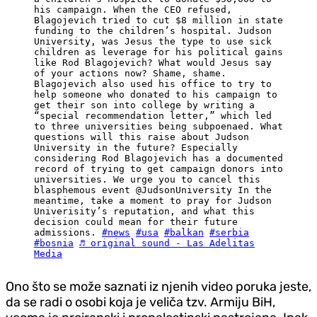
his campaign. When the CEO refused,
Blagojevich tried to cut $8 million in state
funding to the children’s hospital. Judson
University, was Jesus the type to use sick
children as leverage for his political gains
like Rod Blagojevich? What would Jesus say
of your actions now? Shame, shame.
Blagojevich also used his office to try to
help someone who donated to his campaign to
get their son into college by writing a
“special recommendation letter,” which led
to three universities being subpoenaed. What
questions will this raise about Judson
University in the future? Especially
considering Rod Blagojevich has a documented
record of trying to get campaign donors into
universities. We urge you to cancel this
blasphemous event @JudsonUniversity In the
meantime, take a moment to pray for Judson
Univerisity’s reputation, and what this
decision could mean for their future
admissions.
#news
#usa
#balkan
#serbia
#bosnia
♬ original sound - Las Adelitas
Media
Ono što se može saznati iz njenih video poruka jeste,
da se radi o osobi koja je veliča tzv. Armiju BiH,