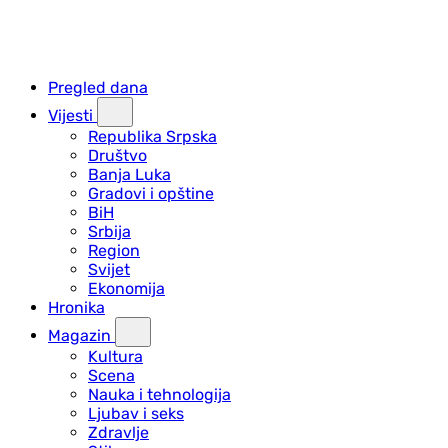
Pregled dana
Vijesti
Republika Srpska
Društvo
Banja Luka
Gradovi i opštine
BiH
Srbija
Region
Svijet
Ekonomija
Hronika
Magazin
Kultura
Scena
Nauka i tehnologija
Ljubav i seks
Zdravlje