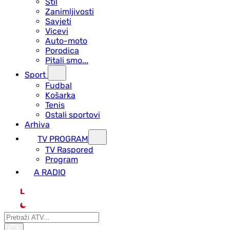
Stil
Zanimljivosti
Savjeti
Vicevi
Auto-moto
Porodica
Pitali smo...
Sport
Fudbal
Košarka
Tenis
Ostali sportovi
Arhiva
TV PROGRAM
ТV Raspored
Program
A RADIO
L