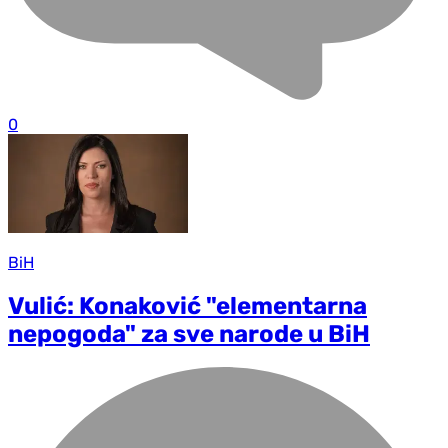
0
BiH
Vulić: Konaković "elementarna
nepogoda" za sve narode u BiH