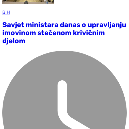
BiH
Savjet ministara danas o upravljanju
imovinom stečenom krivičnim
d‌jelom