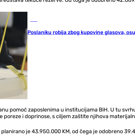
BiH
Poslaniku robija zbog kupovine glasova, os
nu pomoć zaposlenima u institucijama BiH. U tu svrhu 
poreze i doprinose, s ciljem zaštite njihova materijal
, planirano je 43.950.000 KM, od čega je odobreno 39.