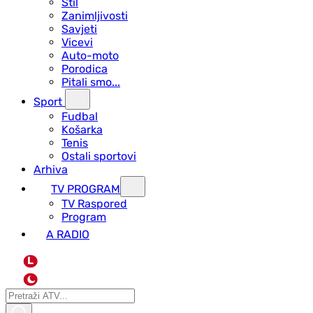
Stil
Zanimljivosti
Savjeti
Vicevi
Auto-moto
Porodica
Pitali smo...
Sport
Fudbal
Košarka
Tenis
Ostali sportovi
Arhiva
TV PROGRAM
ТV Raspored
Program
A RADIO
L