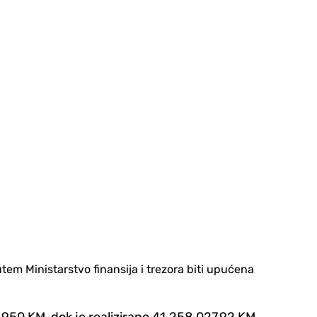
utem Ministarstvo finansija i trezora biti upućena
50 KM, dok je realizirano 41.258.027,92 KM.