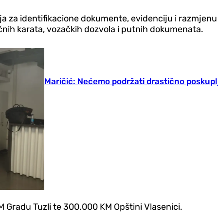
ja za identifikacione dokumente, evidenciju i razmjen
ličnih karata, vozačkih dozvola i putnih dokumenata.
Banja Luka
Maričić: Nećemo podržati drastično poskuplj
 Gradu Tuzli te 300.000 KM Opštini Vlasenici.