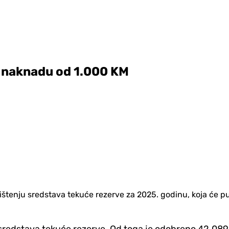
o naknadu od 1.000 KM
orištenju sredstava tekuće rezerve za 2025. godinu, koja će p
redstava tekuće rezerve. Od toga je odobreno 42.089.9