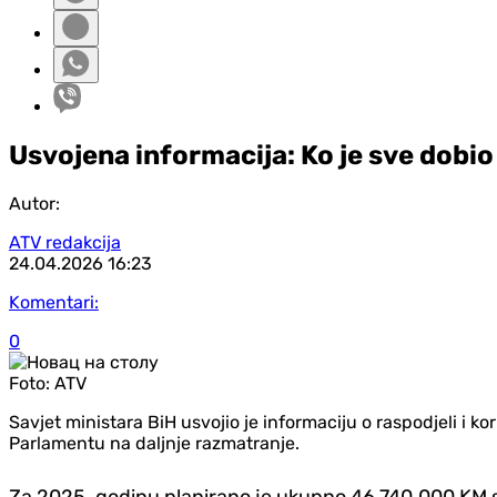
Usvojena informacija: Ko je sve dobi
Autor:
ATV redakcija
24.04.2026
16:23
Komentari:
0
Foto:
ATV
Savjet ministara BiH usvojio je informaciju o raspodjeli i k
Parlamentu na daljnje razmatranje.
Za 2025. godinu planirano je ukupno 46.740.000 KM s