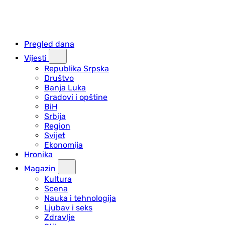
Pregled dana
Vijesti
Republika Srpska
Društvo
Banja Luka
Gradovi i opštine
BiH
Srbija
Region
Svijet
Ekonomija
Hronika
Magazin
Kultura
Scena
Nauka i tehnologija
Ljubav i seks
Zdravlje