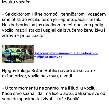
izvuku vozača.
- Sa doktorom Hitne pomoći , tehničarom i vozačem
smo otišli do vozila, teren je nepristupačan, težak.
Nas četvorica sa još dvojicom mještana smo podigli
vozilo, razbili staklo i uspjeli da izvučemo ženu živu i
zdravu - priča Lazić.
Svijet
Bild o smrti biznismena iz BiH: Hladnokrvno
mafijaško ubistvo?
Njegov kolega Srđan Bublić navodi da su zatekli
ružan prizor, vozilo na krovu, u vodi.
- U tom momentu ne znamo ima li ljudi u vozilu.
Kada smo saznali da ima lice u autu, dali smo sve od
sebe da spasimo taj život - kaže Bublić.