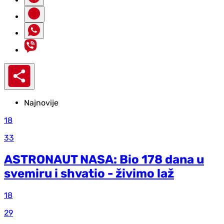
Najnovije
18
33
ASTRONAUT NASA: Bio 178 dana u
svemiru i shvatio - živimo laž
18
29