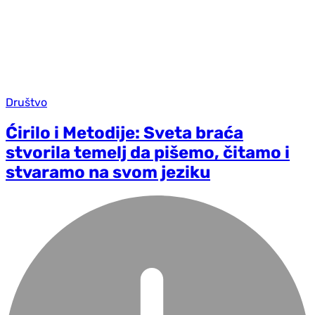
Društvo
Ćirilo i Metodije: Sveta braća
stvorila temelj da pišemo, čitamo i
stvaramo na svom jeziku