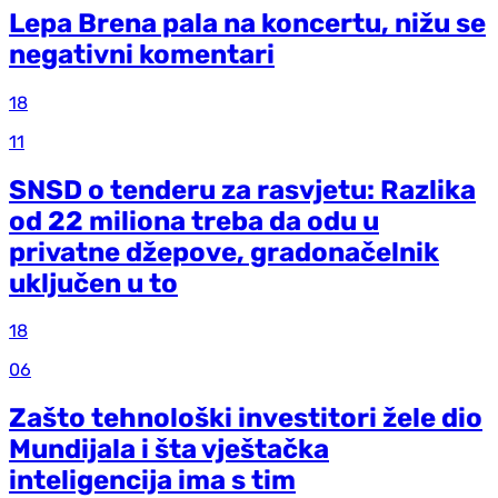
Lepa Brena pala na koncertu, nižu se
negativni komentari
18
11
SNSD o tenderu za rasvjetu: Razlika
od 22 miliona treba da odu u
privatne džepove, gradonačelnik
uključen u to
18
06
Zašto tehnološki investitori žele dio
Mundijala i šta vještačka
inteligencija ima s tim