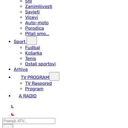
Stil
Zanimljivosti
Savjeti
Vicevi
Auto-moto
Porodica
Pitali smo...
Sport
Fudbal
Košarka
Tenis
Ostali sportovi
Arhiva
TV PROGRAM
ТV Raspored
Program
A RADIO
L