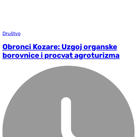
Društvo
Obronci Kozare: Uzgoj organske
borovnice i procvat agroturizma