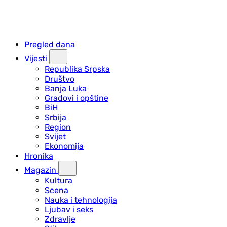
Pregled dana
Vijesti
Republika Srpska
Društvo
Banja Luka
Gradovi i opštine
BiH
Srbija
Region
Svijet
Ekonomija
Hronika
Magazin
Kultura
Scena
Nauka i tehnologija
Ljubav i seks
Zdravlje