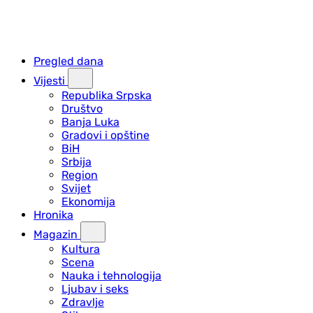
Pregled dana
Vijesti
Republika Srpska
Društvo
Banja Luka
Gradovi i opštine
BiH
Srbija
Region
Svijet
Ekonomija
Hronika
Magazin
Kultura
Scena
Nauka i tehnologija
Ljubav i seks
Zdravlje