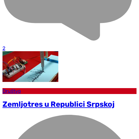
2
Društvo
Zemljotres u Republici Srpskoj