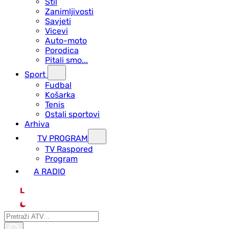
Stil
Zanimljivosti
Savjeti
Vicevi
Auto-moto
Porodica
Pitali smo...
Sport
Fudbal
Košarka
Tenis
Ostali sportovi
Arhiva
TV PROGRAM
ТV Raspored
Program
A RADIO
L