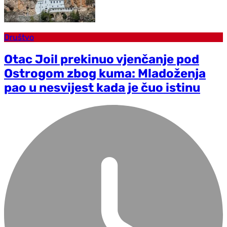
Društvo
Otac Joil prekinuo vjenčanje pod
Ostrogom zbog kuma: Mladoženja
pao u nesvijest kada je čuo istinu