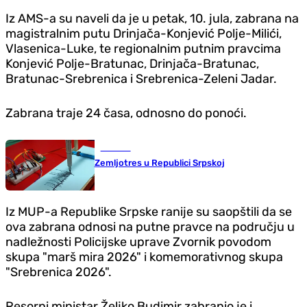
Iz AMS-a su naveli da je u petak, 10. jula, zabrana na
magistralnim putu Drinjača-Konjević Polje-Milići,
Vlasenica-Luke, te regionalnim putnim pravcima
Konjević Polje-Bratunac, Drinjača-Bratunac,
Bratunac-Srebrenica i Srebrenica-Zeleni Jadar.
Zabrana traje 24 časa, odnosno do ponoći.
Društvo
Zemljotres u Republici Srpskoj
Iz MUP-a Republike Srpske ranije su saopštili da se
ova zabrana odnosi na putne pravce na području u
nadležnosti Policijske uprave Zvornik povodom
skupa "marš mira 2026" i komemorativnog skupa
"Srebrenica 2026".
Resorni ministar Željko Budimir zabranio je i