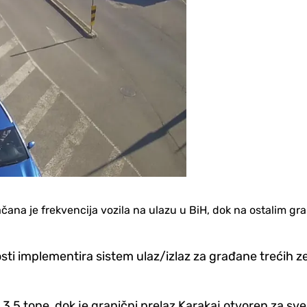
čana je frekvencija vozila na ulazu u BiH, dok na ostalim g
sti implementira sistem ulaz/izlaz za građane trećih 
3,5 tone, dok je granični prelaz Karakaj otvoren za sve 