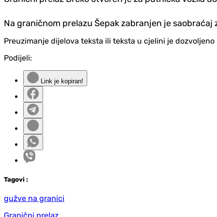
Na graničnom prelazu Šepak zabranjen je saobraćaj za
Preuzimanje dijelova teksta ili teksta u cjelini je dozvolje
Podijeli:
Link je kopiran!
Tag
ovi
:
gužve na granici
Granični prelaz