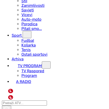
Stil
Zanimljivosti
Savjeti
Vicevi
Auto-moto
Porodica
Pitali smo...
Sport
Fudbal
Košarka
Tenis
Ostali sportovi
Arhiva
TV PROGRAM
ТV Raspored
Program
A RADIO
L