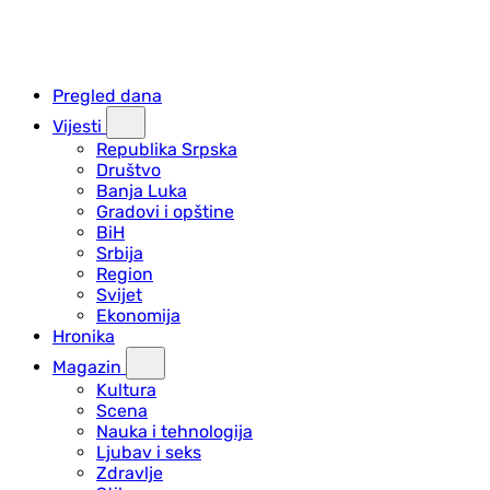
Pregled dana
Vijesti
Republika Srpska
Društvo
Banja Luka
Gradovi i opštine
BiH
Srbija
Region
Svijet
Ekonomija
Hronika
Magazin
Kultura
Scena
Nauka i tehnologija
Ljubav i seks
Zdravlje