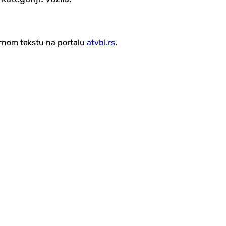
vornom tekstu na portalu
atvbl.rs
.