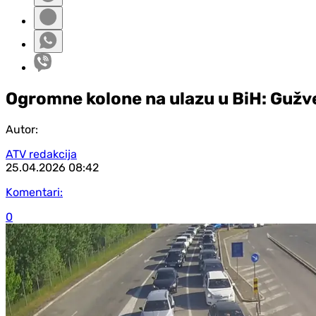
Ogromne kolone na ulazu u BiH: Gužve
Autor:
ATV redakcija
25.04.2026
08:42
Komentari:
0