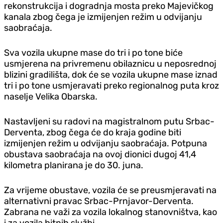
rekonstrukcija i dogradnja mosta preko Majevičkog
kanala zbog čega je izmijenjen režim u odvijanju
saobraćaja.
Sva vozila ukupne mase do tri i po tone biće
usmjerena na privremenu obilaznicu u neposrednoj
blizini gradilišta, dok će se vozila ukupne mase iznad
tri i po tone usmjeravati preko regionalnog puta kroz
naselje Velika Obarska.
Nastavljeni su radovi na magistralnom putu Srbac-
Derventa, zbog čega će do kraja godine biti
izmijenjen režim u odvijanju saobraćaja. Potpuna
obustava saobraćaja na ovoj dionici dugoj 41,4
kilometra planirana je do 30. juna.
Za vrijeme obustave, vozila će se preusmjeravati na
alternativni pravac Srbac-Prnjavor-Derventa.
Zabrana ne važi za vozila lokalnog stanovništva, kao
i za vozila hitnih službi.