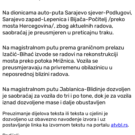
Na dionicama auto-puta Sarajevo sjever-Podlugovi,
Sarajevo zapad-Lepenica i Bijača-Počitelj /preko
mosta Hercegovina/, zbog aktuelnih radova,
saobraćaj je preusmjeren u preticajnu traku.
Na magistralnom putu prema graničnom prelazu
Izačić-Bihać izvode se radovi na rekonstrukciji
mosta preko potoka Mrižnica. Vozila se
preusmjeravaju na privremenu obilazinicu u
neposrednoj blizini radova.
Na magistralnom putu Jablanica-Blidinje dozvoljen
je saobraćaj za vozila do tri i po tone, dok je za vozila
iznad dozvoljene mase i dalje obustavljen
Preuzimanje dijelova teksta ili teksta u cjelini je
dozvoljeno uz obavezno navođenje izvora i uz
postavljanje linka ka izvornom tekstu na portalu
atvbl.rs
.