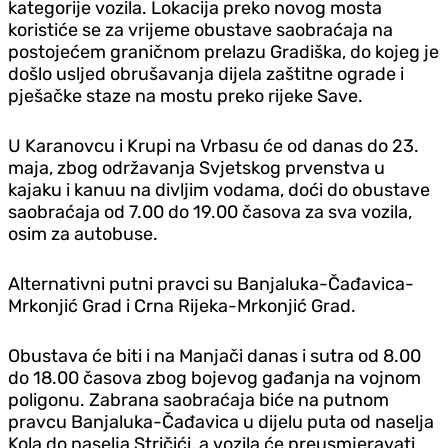
kategorije vozila. Lokacija preko novog mosta
koristiće se za vrijeme obustave saobraćaja na
postojećem graničnom prelazu Gradiška, do kojeg je
došlo usljed obrušavanja dijela zaštitne ograde i
pješačke staze na mostu preko rijeke Save.
U Karanovcu i Krupi na Vrbasu će od danas do 23.
maja, zbog održavanja Svjetskog prvenstva u
kajaku i kanuu na divljim vodama, doći do obustave
saobraćaja od 7.00 do 19.00 časova za sva vozila,
osim za autobuse.
Alternativni putni pravci su Banjaluka-Čađavica-
Mrkonjić Grad i Crna Rijeka-Mrkonjić Grad.
Obustava će biti i na Manjači danas i sutra od 8.00
do 18.00 časova zbog bojevog gađanja na vojnom
poligonu. Zabrana saobraćaja biće na putnom
pravcu Banjaluka-Čađavica u dijelu puta od naselja
Kola do naselja Stričići, a vozila će preusmjeravati