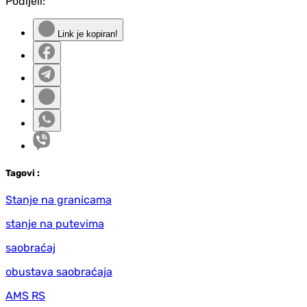
Podijeli:
Link je kopiran!
Tag
ovi
:
Stanje na granicama
stanje na putevima
saobraćaj
obustava saobraćaja
AMS RS