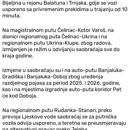
Bijeljina u rejonu Balatuna i Trnjaka, gd‌je se vozi
usporeno sa privremenim prekidima u trajanju od 10
minuta.
Na magistralnom putu Čelinac-Kotor Varoš, na
dionici regionalnog puta Čelinac-Ukrina i na
regionalnom putu Ukrina-Klupe, zbog radova,
izmijenjen je režim u odvijanju saobraćaja sve do
kraja godine.
Izmjene u saobraćaju su i na auto-putu Banjaluka-
Gradiška i Banjaluka-Doboj zbog uređenja
razd‌jelnog pojasa za period 2025. i 2026. godine,
kao i na mjestima izgradnje auto-puta koridor Pet
ce kod Doboja.
Na regionalnom putu Rudanka-Stanari, preko
prevoja Ljeskove vode saobraćaj se za putnička
vozila odvija usporeno, a teretna se preusmjeravaju
na alternativni pravac preko Jelaha.