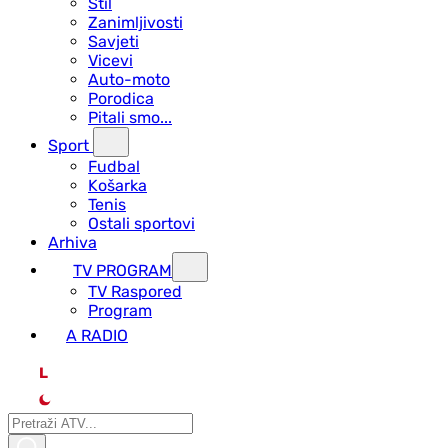
Stil
Zanimljivosti
Savjeti
Vicevi
Auto-moto
Porodica
Pitali smo...
Sport
Fudbal
Košarka
Tenis
Ostali sportovi
Arhiva
TV PROGRAM
ТV Raspored
Program
A RADIO
L