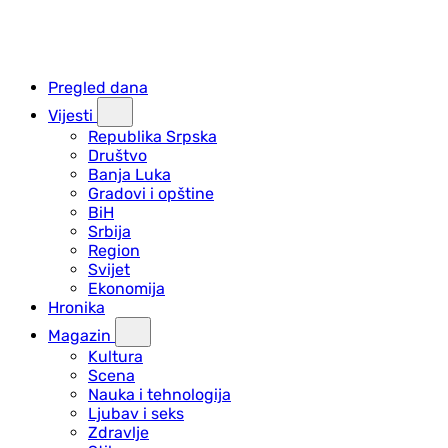
Pregled dana
Vijesti
Republika Srpska
Društvo
Banja Luka
Gradovi i opštine
BiH
Srbija
Region
Svijet
Ekonomija
Hronika
Magazin
Kultura
Scena
Nauka i tehnologija
Ljubav i seks
Zdravlje