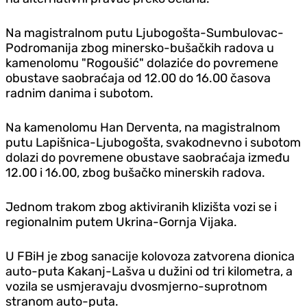
Na magistralnom putu Ljubogošta-Sumbulovac-
Podromanija zbog minersko-bušačkih radova u
kamenolomu "Rogoušić" dolaziće do povremene
obustave saobraćaja od 12.00 do 16.00 časova
radnim danima i subotom.
Na kamenolomu Han Derventa, na magistralnom
putu Lapišnica-Ljubogošta, svakodnevno i subotom
dolazi do povremene obustave saobraćaja između
12.00 i 16.00, zbog bušačko minerskih radova.
Jednom trakom zbog aktiviranih klizišta vozi se i
regionalnim putem Ukrina-Gornja Vijaka.
U FBiH je zbog sanacije kolovoza zatvorena dionica
auto-puta Kakanj-Lašva u dužini od tri kilometra, a
vozila se usmjeravaju dvosmjerno-suprotnom
stranom auto-puta.