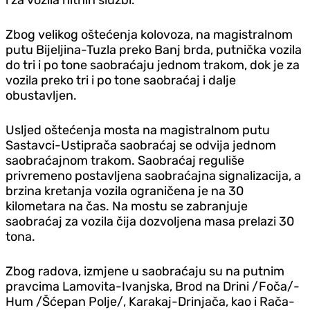
Zbog velikog oštećenja kolovoza, na magistralnom
putu Bijeljina-Tuzla preko Banj brda, putnička vozila
do tri i po tone saobraćaju jednom trakom, dok je za
vozila preko tri i po tone saobraćaj i dalje
obustavljen.
Usljed oštećenja mosta na magistralnom putu
Sastavci-Ustiprača saobraćaj se odvija jednom
saobraćajnom trakom. Saobraćaj reguliše
privremeno postavljena saobraćajna signalizacija, a
brzina kretanja vozila ograničena je na 30
kilometara na čas. Na mostu se zabranjuje
saobraćaj za vozila čija dozvoljena masa prelazi 30
tona.
Zbog radova, izmjene u saobraćaju su na putnim
pravcima Lamovita-Ivanjska, Brod na Drini /Foča/-
Hum /Šćepan Polje/, Karakaj-Drinjača, kao i Rača-