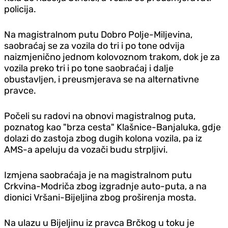
policija.
Na magistralnom putu Dobro Polje-Miljevina,
saobraćaj se za vozila do tri i po tone odvija
naizmjenično jednom kolovoznom trakom, dok je za
vozila preko tri i po tone saobraćaj i dalje
obustavljen, i preusmjerava se na alternativne
pravce.
Počeli su radovi na obnovi magistralnog puta,
poznatog kao "brza cesta" Klašnice-Banjaluka, gd‌je
dolazi do zastoja zbog dugih kolona vozila, pa iz
AMS-a apeluju da vozači budu strpljivi.
Izmjena saobraćaja je na magistralnom putu
Crkvina-Modriča zbog izgradnje auto-puta, a na
dionici Vršani-Bijeljina zbog proširenja mosta.
Na ulazu u Bijeljinu iz pravca Brčkog u toku je