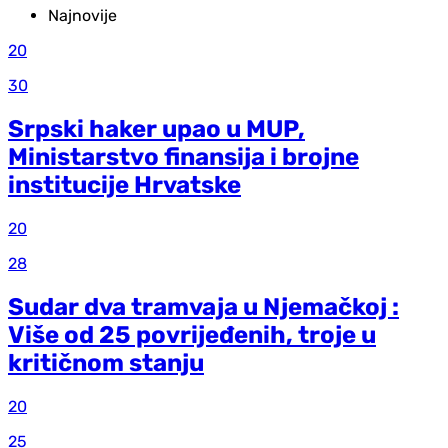
Najnovije
20
30
Srpski haker upao u MUP,
Ministarstvo finansija i brojne
institucije Hrvatske
20
28
Sudar dva tramvaja u Njemačkoj :
Više od 25 povrijeđenih, troje u
kritičnom stanju
20
25