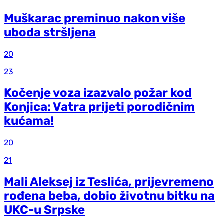
Muškarac preminuo nakon više
uboda stršljena
20
23
Kočenje voza izazvalo požar kod
Konjica: Vatra prijeti porodičnim
kućama!
20
21
Mali Aleksej iz Teslića, prijevremeno
rođena beba, dobio životnu bitku na
UKC-u Srpske