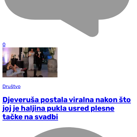
0
Društvo
D‌jeveruša postala viralna nakon što
joj je haljina pukla usred plesne
tačke na svadbi