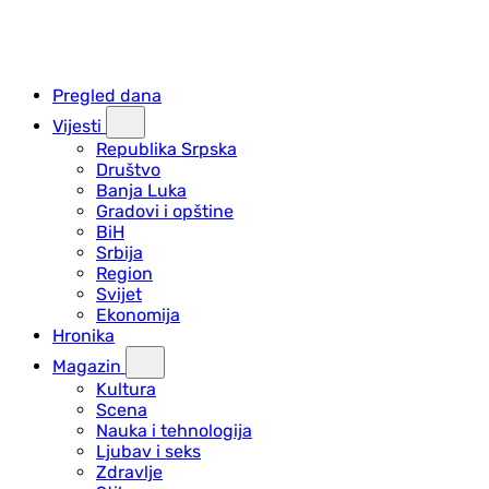
Pregled dana
Vijesti
Republika Srpska
Društvo
Banja Luka
Gradovi i opštine
BiH
Srbija
Region
Svijet
Ekonomija
Hronika
Magazin
Kultura
Scena
Nauka i tehnologija
Ljubav i seks
Zdravlje