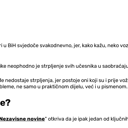
ori u BiH svjedoče svakodnevno, jer, kako kažu, neko vo
e neophodno je strpljenje svih učesnika u saobraćaju, a
edostaje strpljenja, jer postoje oni koji su i prije vož
obleme, ne samo u praktičnom dijelu, već i u pismenom.
te?
Nezavisne novine
" otkriva da je ipak jedan od ključn