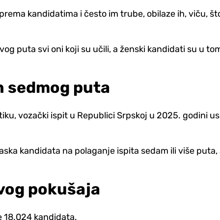
rema kandidatima i često im trube, obilaze ih, viču, št
 prvog puta svi oni koji su učili, a ženski kandidati su 
on sedmog puta
u, vozački ispit u Republici Srpskoj u 2025. godini us
aska kandidata na polaganje ispita sedam ili više puta, 
rvog pokušaja
je 18.024 kandidata.