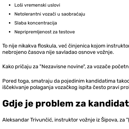
Loši vremenski uslovi
Netolerantni vozači u saobraćaju
Slaba koncentracija
Nepripremljenost za testove
To nije nikakva floskula, već činjenica kojom instrukt
nebrojeno časova nije savladao osnove vožnje.
Kako pričaju za "Nezavisne novine", za vozače početnik
Pored toga, smatraju da pojedinim kandidatima takođe n
iščekivanje polaganja vozačkog ispita često pravi pr
Gd‌je je problem za kandida
Aleksandar Trivunčić, instruktor vožnje iz Šipova, za "