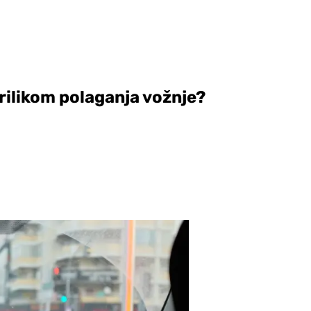
rilikom polaganja vožnje?