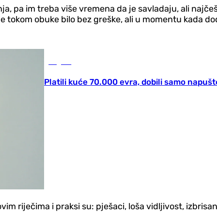
nja, pa im treba više vremena da je savladaju, ali najče
e je tokom obuke bilo bez greške, ali u momentu kada do
Region
Platili kuće 70.000 evra, dobili samo napušt
m riječima i praksi su: pješaci, loša vidljivost, izbrisan