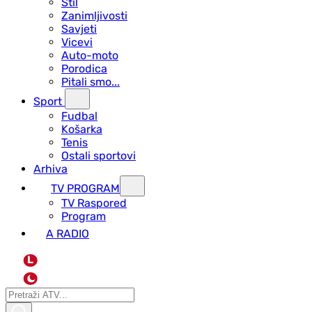
Stil
Zanimljivosti
Savjeti
Vicevi
Auto-moto
Porodica
Pitali smo...
Sport
Fudbal
Košarka
Tenis
Ostali sportovi
Arhiva
TV PROGRAM
ТV Raspored
Program
A RADIO
L