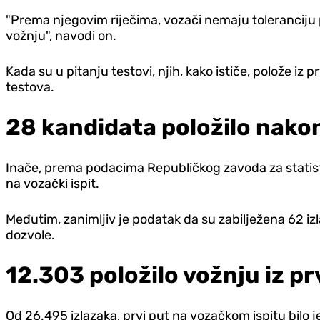
"Prema njegovim riječima, vozači nemaju toleranciju p
vožnju", navodi on.
Kada su u pitanju testovi, njih, kako ističe, polože iz
testova.
28 kandidata položilo nak
Inače, prema podacima Republičkog zavoda za statistik
na vozački ispit.
Međutim, zanimljiv je podatak da su zabilježena 62 izl
dozvole.
12.303 položilo vožnju iz p
Od 26.495 izlazaka, prvi put na vozačkom ispitu bilo 