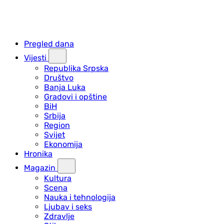
Pregled dana
Vijesti
Republika Srpska
Društvo
Banja Luka
Gradovi i opštine
BiH
Srbija
Region
Svijet
Ekonomija
Hronika
Magazin
Kultura
Scena
Nauka i tehnologija
Ljubav i seks
Zdravlje