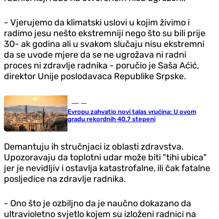
- Vjerujemo da klimatski uslovi u kojim živimo i
radimo jesu nešto ekstremniji nego što su bili prije
30- ak godina ali u svakom slučaju nisu ekstremni
da se uvode mjere da se ne ugrožava ni radni
proces ni zdravlje radnika - poručio je Saša Aćić,
direktor Unije poslodavaca Republike Srpske.
Svijet
Evropu zahvatio novi talas vrućina: U ovom
gradu rekordnih 40,7 stepeni
Demantuju ih stručnjaci iz oblasti zdravstva.
Upozoravaju da toplotni udar može biti "tihi ubica"
jer je nevidljiv i ostavlja katastrofalne, ili čak fatalne
posljedice na zdravlje radnika.
- Ono što je ozbiljno da je naučno dokazano da
ultravioletno svjetlo kojem su izloženi radnici na