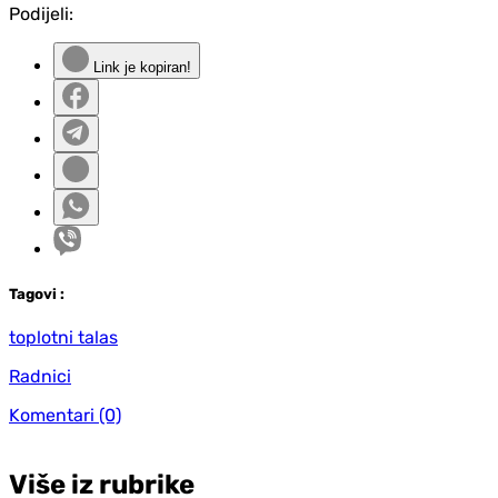
Podijeli:
Link je kopiran!
Tag
ovi
:
toplotni talas
Radnici
Komentari
(0)
Više iz rubrike