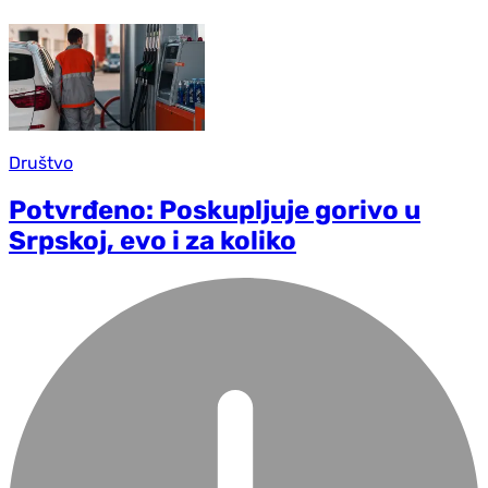
Društvo
Potvrđeno: Poskupljuje gorivo u
Srpskoj, evo i za koliko