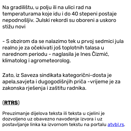
Na gradilištu, u polju ili na ulici rad na
temperaturama koje idu i do 40 stepeni postaje
nepodnošljiv. Julski rekordi su oboreni a uskoro
stižu novi
- S obzirom da se nalazimo tek u prvoj sedmici jula
realno je za očekivati još toplotnih talasa u
narednom periodu - naglasila je Ines Čizmić,
klimatolog i agrometeorolog.
Zato, iz Saveza sindikata kategorični-dosta je
apela,savjeta i dugogodišnjih priča -vrijeme je za
zakonska rješenja i zaštitu radnika.
(
RTRS
)
Preuzimanje dijelova teksta ili teksta u cjelini je
dozvoljeno uz obavezno navođenje izvora i uz
postavljanje linka ka izvornom tekstu na portalu
atvbl.rs
.