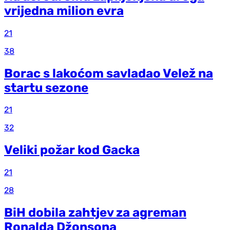
vrijedna milion evra
21
38
Borac s lakoćom savladao Velež na
startu sezone
21
32
Veliki požar kod Gacka
21
28
BiH dobila zahtjev za agreman
Ronalda Džonsona