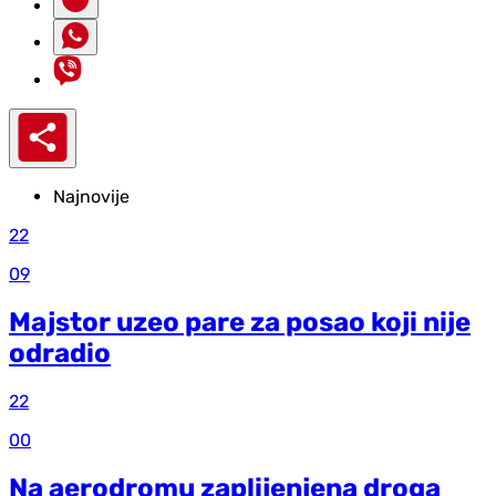
Najnovije
22
09
Majstor uzeo pare za posao koji nije
odradio
22
00
Na aerodromu zaplijenjena droga