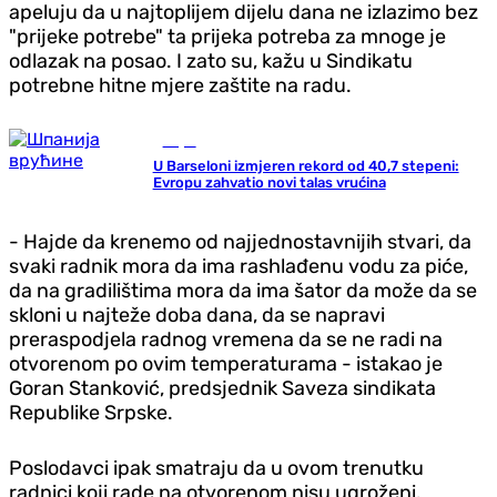
apeluju da u najtoplijem dijelu dana ne izlazimo bez
"prijeke potrebe" ta prijeka potreba za mnoge je
odlazak na posao. I zato su, kažu u Sindikatu
potrebne hitne mjere zaštite na radu.
Svijet
U Barseloni izmjeren rekord od 40,7 stepeni:
Evropu zahvatio novi talas vrućina
- Hajde da krenemo od najjednostavnijih stvari, da
svaki radnik mora da ima rashlađenu vodu za piće,
da na gradilištima mora da ima šator da može da se
skloni u najteže doba dana, da se napravi
preraspodjela radnog vremena da se ne radi na
otvorenom po ovim temperaturama - istakao je
Goran Stanković, predsjednik Saveza sindikata
Republike Srpske.
Poslodavci ipak smatraju da u ovom trenutku
radnici koji rade na otvorenom nisu ugroženi.