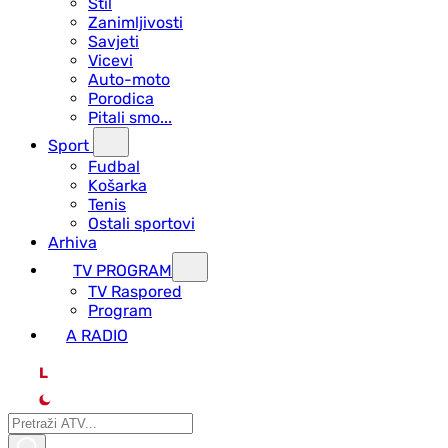
Stil
Zanimljivosti
Savjeti
Vicevi
Auto-moto
Porodica
Pitali smo...
Sport
Fudbal
Košarka
Tenis
Ostali sportovi
Arhiva
TV PROGRAM
ТV Raspored
Program
A RADIO
L