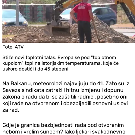
Foto:
ATV
Stiže novi toplotni talas. Evropa se pod "toplotnom
kupolom" topi na istorijskim temperaturama, koje će
uskoro dostići i do 45 stepeni.
Na Balkanu, meteorolozi najavljuju do 41. Zato su iz
Saveza sindikata zatražili hitnu izmjenu i dopunu
zakona o radu da bi se zaštitili radnici, posebno oni
koji rade na otvorenom i obezbijedili osnovni uslovi
za rad.
Gdje je granica bezbjednosti rada pod otvorenim
nebom i vrelim suncem? Iako ljekari svakodnevno