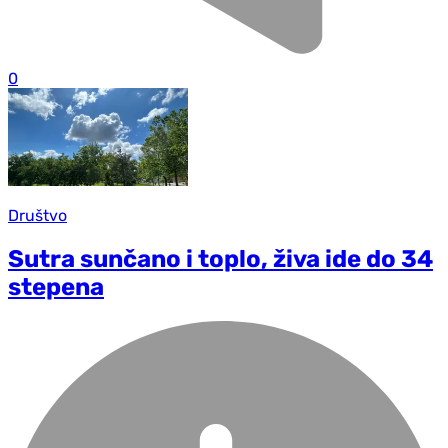
0
Društvo
Sutra sunčano i toplo, živa ide do 34
stepena