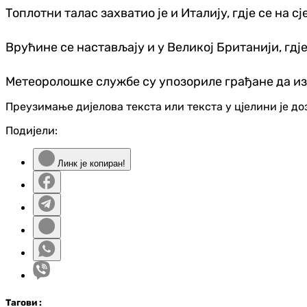
Топлотни талас захватио је и Италију, гдје се на
Врућине се настављају и у Великој Британији, гдј
Метеоролошке службе су упозориле грађане да изб
Преузимање дијелова текста или текста у цјелини је д
Подијели:
Линк је копиран!
Таг
ови
: