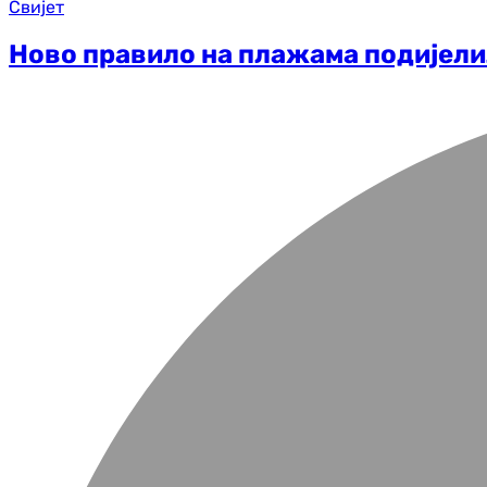
Свијет
Ново правило на плажама подијелил