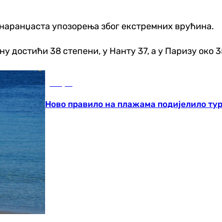
а наранџаста упозорења због екстремних врућина.
у достићи 38 степени, у Нанту 37, а у Паризу око 
Свијет
Ново правило на плажама подијелило тур