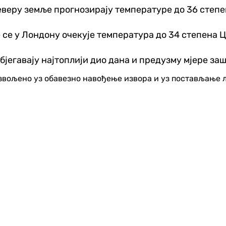
 сјеверу земље прогнозирају температуре до 36 сте
е се у Лондону очекује температура до 34 степена Ц
јегавају најтоплији дио дана и предузму мјере за
озвољено уз обавезно навођење извора и уз постављање 