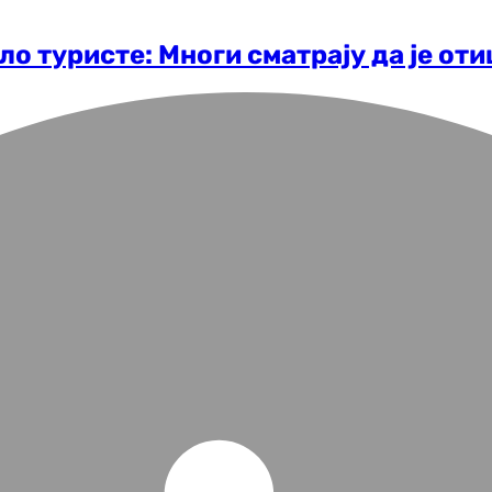
о туристе: Многи сматрају да је от