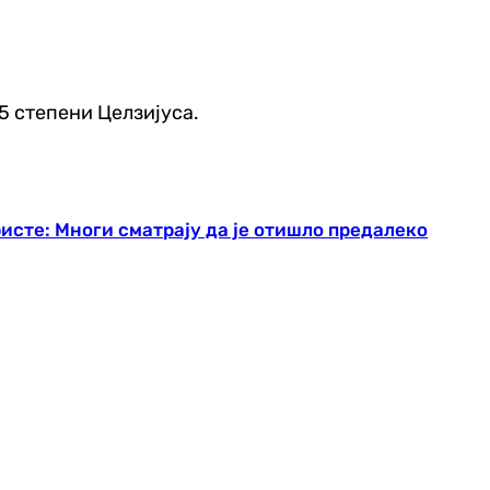
35 степени Целзијуса.
исте: Многи сматрају да је отишло предалеко