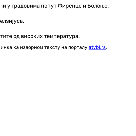
пени у градовима попут Фиренце и Болоње.
елзијуса.
штите од високих температура.
линка ка изворном тексту на порталу
atvbl.rs
.