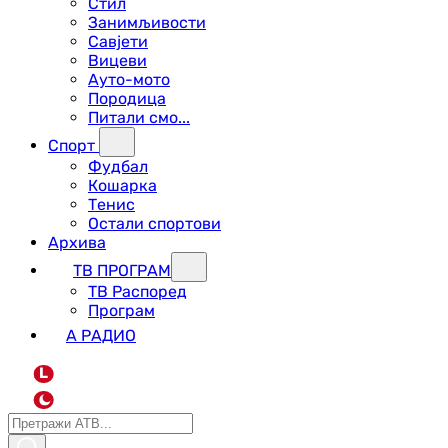
Стил
Занимљивости
Савјети
Вицеви
Ауто-мото
Породица
Питали смо...
Спорт
Фудбал
Кошарка
Тенис
Остали спортови
Архива
ТВ ПРОГРАМ
ТВ Распоред
Програм
А РАДИО
L