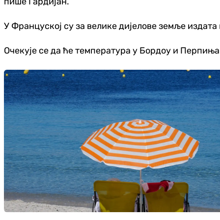
пише Гардијан.
У Француској су за велике дијелове земље издат
Очекује се да ће температура у Бордоу и Перпињан