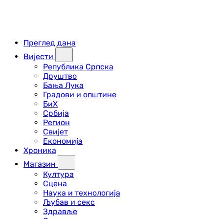
Преглед дана
Вијести
Република Српска
Друштво
Бања Лука
Градови и општине
БиХ
Србија
Регион
Свијет
Економија
Хроника
Магазин
Култура
Сцена
Наука и технологија
Љубав и секс
Здравље