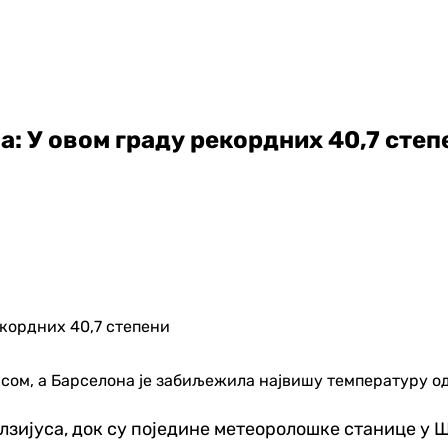
а: У овом граду рекордних 40,7 степ
сом, а Барселона је забиљежила највишу температуру од 
Целзијуса, док су поједине метеоролошке станице у