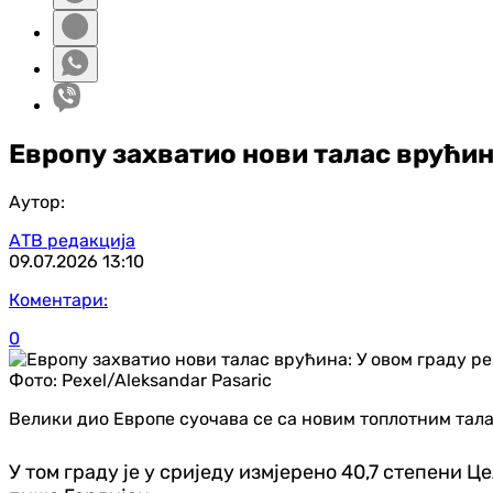
Европу захватио нови талас врућин
Аутор:
АТВ редакција
09.07.2026
13:10
Коментари:
0
Фото:
Pexel/Aleksandar Pasaric
Велики дио Европе суочава се са новим топлотним тала
У том граду је у сриједу измјерено 40,7 степени 