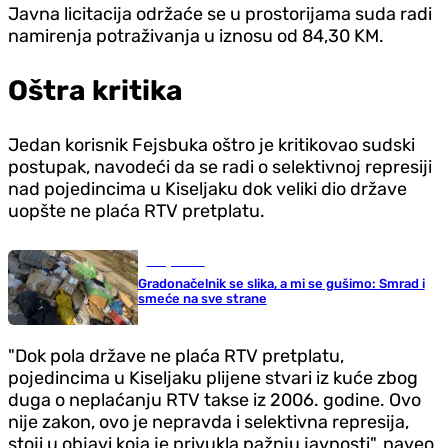
Javna licitacija održaće se u prostorijama suda radi
namirenja potraživanja u iznosu od 84,30 KM.
Oštra kritika
Jedan korisnik Fejsbuka oštro je kritikovao sudski
postupak, navodeći da se radi o selektivnoj represiji
nad pojedincima u Kiseljaku dok veliki dio države
uopšte ne plaća RTV pretplatu.
Banja Luka
Gradonačelnik se slika, a mi se gušimo: Smrad i
smeće na sve strane
"Dok pola države ne plaća RTV pretplatu,
pojedincima u Kiseljaku plijene stvari iz kuće zbog
duga o neplaćanju RTV takse iz 2006. godine. Ovo
nije zakon, ovo je nepravda i selektivna represija,
stoji u objavi koja je privukla pažnju javnosti", naveo