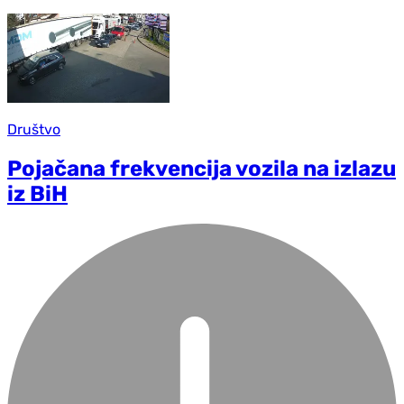
Društvo
Pojačana frekvencija vozila na izlazu
iz BiH