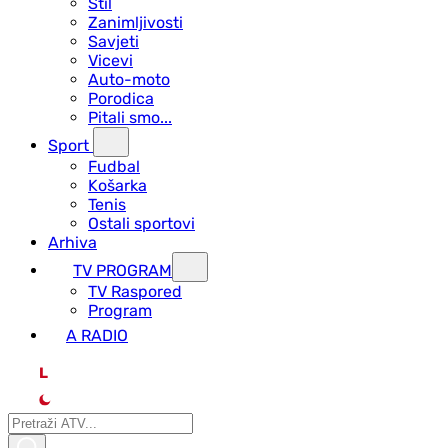
Stil
Zanimljivosti
Savjeti
Vicevi
Auto-moto
Porodica
Pitali smo...
Sport
Fudbal
Košarka
Tenis
Ostali sportovi
Arhiva
TV PROGRAM
ТV Raspored
Program
A RADIO
L