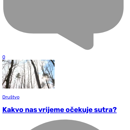
0
Društvo
Kakvo nas vrijeme očekuje sutra?