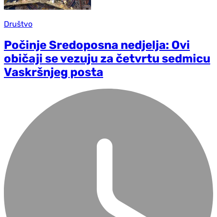
Društvo
Počinje Sredoposna nedjelja: Ovi
običaji se vezuju za četvrtu sedmicu
Vaskršnjeg posta