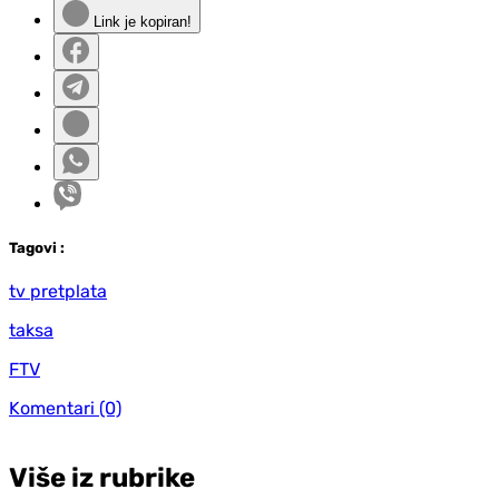
Link je kopiran!
Tag
ovi
:
tv pretplata
taksa
FTV
Komentari
(0)
Više iz rubrike