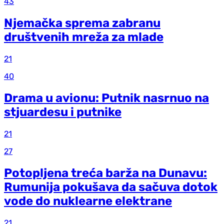
43
Njemačka sprema zabranu
društvenih mreža za mlade
21
40
Drama u avionu: Putnik nasrnuo na
stjuardesu i putnike
21
27
Potopljena treća barža na Dunavu:
Rumunija pokušava da sačuva dotok
vode do nuklearne elektrane
21