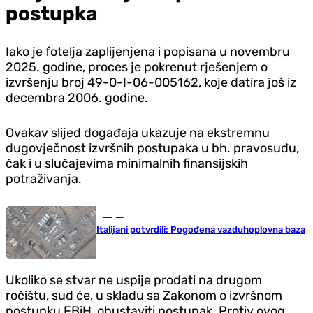
postupka
Iako je fotelja zaplijenjena i popisana u novembru
2025. godine, proces je pokrenut rješenjem o
izvršenju broj 49-0-I-06-005162, koje datira još iz
decembra 2006. godine.
Ovakav slijed događaja ukazuje na ekstremnu
dugovječnost izvršnih postupaka u bh. pravosuđu,
čak i u slučajevima minimalnih finansijskih
potraživanja.
Svijet
Italijani potvrdili: Pogođena vazduhoplovna baza
Ukoliko se stvar ne uspije prodati na drugom
ročištu, sud će, u skladu sa Zakonom o izvršnom
postupku FBiH, obustaviti postupak. Protiv ovog