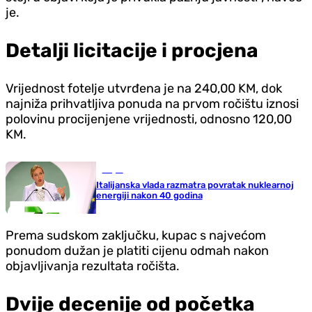
je.
Detalji licitacije i procjena
Vrijednost fotelje utvrđena je na 240,00 KM, dok
najniža prihvatljiva ponuda na prvom ročištu iznosi
polovinu procijenjene vrijednosti, odnosno 120,00
KM.
Svijet
Italijanska vlada razmatra povratak nuklearnoj
energiji nakon 40 godina
Prema sudskom zaključku, kupac s najvećom
ponudom dužan je platiti cijenu odmah nakon
objavljivanja rezultata ročišta.
Dvije decenije od početka