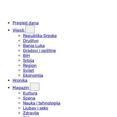
Pregled dana
Vijesti
Republika Srpska
Društvo
Banja Luka
Gradovi i opštine
BiH
Srbija
Region
Svijet
Ekonomija
Hronika
Magazin
Kultura
Scena
Nauka i tehnologija
Ljubav i seks
Zdravlje