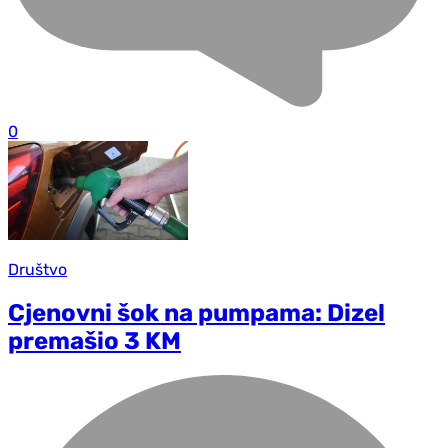
0
Društvo
Cjenovni šok na pumpama: Dizel
premašio 3 KM