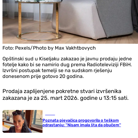
Foto:
Pexels/Photo by Max Vakhtbovych
Opštinski sud u Kiseljaku zakazao je javnu prodaju jedne
fotelje kako bi se namirio dug prema Radioteleviziji FBiH.
Izvršni postupak temelji se na sudskom rješenju
donesenom prije gotovo 20 godina.
Prodaja zaplijenjene pokretne stvari izvršenika
zakazana je za 25. mart 2026. godine u 13:15 sati.
Scena
Poznata pjevačica progovorila o teškom
odrastanju: ''Nisam imala šta da obučem''