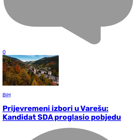
0
BiH
Prijevremeni izbori u Varešu:
Kandidat SDA proglasio pobjedu