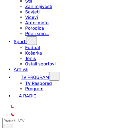
Stil
Zanimljivosti
Savjeti
Vicevi
Auto-moto
Porodica
Pitali smo...
Sport
Fudbal
Košarka
Tenis
Ostali sportovi
Arhiva
TV PROGRAM
ТV Raspored
Program
A RADIO
L