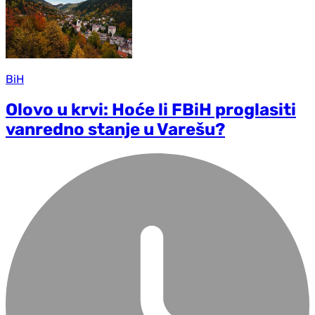
BiH
Olovo u krvi: Hoće li FBiH proglasiti
vanredno stanje u Varešu?