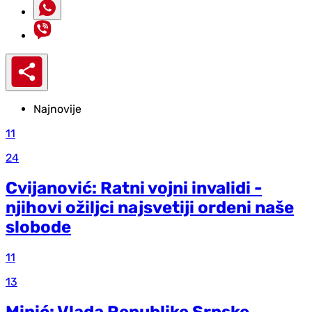
Najnovije
11
24
Cvijanović: Ratni vojni invalidi -
njihovi ožiljci najsvetiji ordeni naše
slobode
11
13