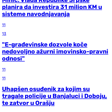
Minić: Vlada Republike Srpske
planira da investira 31 milion KM u
sisteme navodnjavanja
11
13
"E-građevinske dozvole koče
nedovoljno ažurni imovinsko-pravni
odnosi"
11
11
Uhapšen osuđenik za kojim su
tragale policije u Banjaluci i Doboju,
te zatvor u Orašju