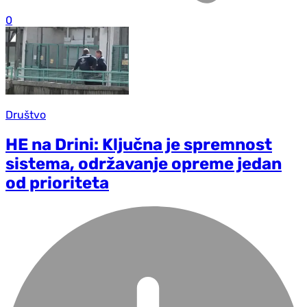
0
Društvo
HE na Drini: Ključna je spremnost
sistema, održavanje opreme jedan
od prioriteta