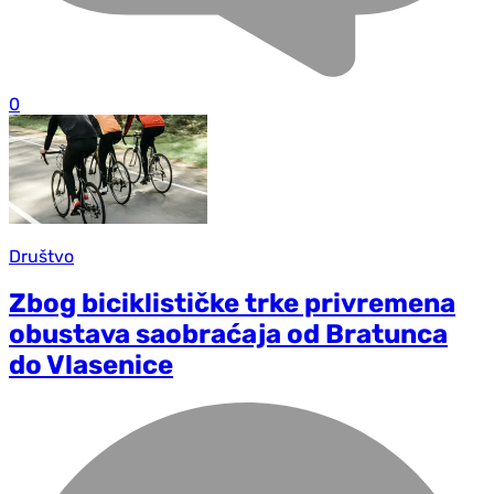
0
Društvo
Zbog biciklističke trke privremena
obustava saobraćaja od Bratunca
do Vlasenice