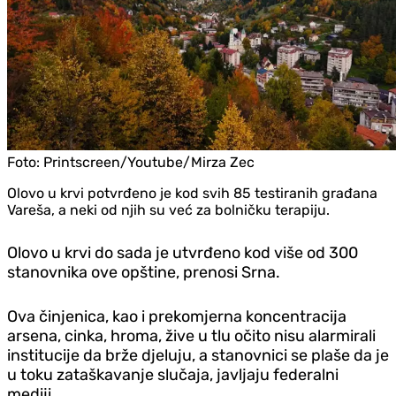
Foto:
Printscreen/Youtube/Mirza Zec
Olovo u krvi potvrđeno je kod svih 85 testiranih građana
Vareša, a neki od njih su već za bolničku terapiju.
Olovo u krvi do sada je utvrđeno kod više od 300
stanovnika ove opštine, prenosi Srna.
Ova činjenica, kao i prekomjerna koncentracija
arsena, cinka, hroma, žive u tlu očito nisu alarmirali
institucije da brže djeluju, a stanovnici se plaše da je
u toku zataškavanje slučaja, javljaju federalni
mediji.