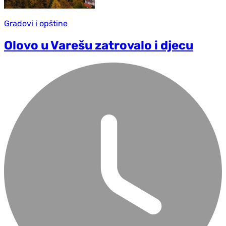
Gradovi i opštine
Olovo u Varešu zatrovalo i d‌jecu