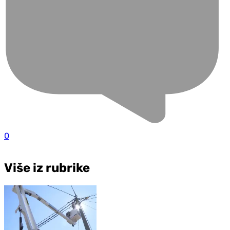
0
Više iz rubrike