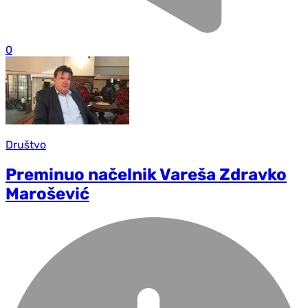
0
Društvo
Preminuo načelnik Vareša Zdravko
Marošević