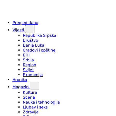
Pregled dana
Vijesti
Republika Srpska
Društvo
Banja Luka
Gradovi i opštine
BiH
Srbija
Region
Svijet
Ekonomija
Hronika
Magazin
Kultura
Scena
Nauka i tehnologija
Ljubav i seks
Zdravlje