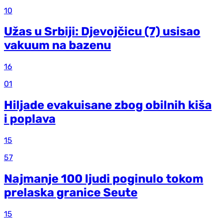
10
Užas u Srbiji: Djevojčicu (7) usisao
vakuum na bazenu
16
01
Hiljade evakuisane zbog obilnih kiša
i poplava
15
57
Najmanje 100 ljudi poginulo tokom
prelaska granice Seute
15