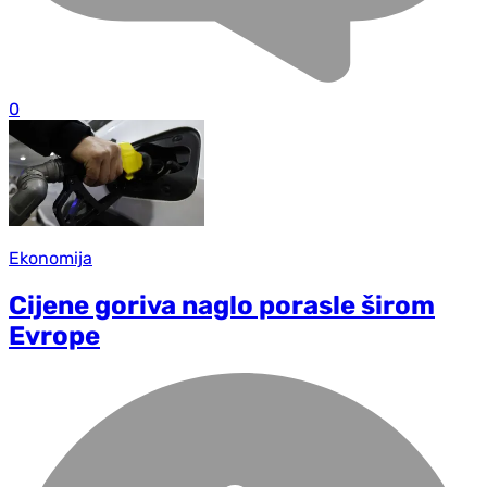
0
Ekonomija
Cijene goriva naglo porasle širom
Evrope