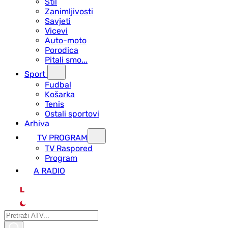
Stil
Zanimljivosti
Savjeti
Vicevi
Auto-moto
Porodica
Pitali smo...
Sport
Fudbal
Košarka
Tenis
Ostali sportovi
Arhiva
TV PROGRAM
ТV Raspored
Program
A RADIO
L