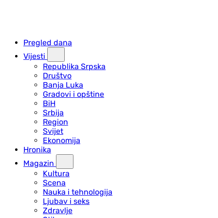
Pregled dana
Vijesti
Republika Srpska
Društvo
Banja Luka
Gradovi i opštine
BiH
Srbija
Region
Svijet
Ekonomija
Hronika
Magazin
Kultura
Scena
Nauka i tehnologija
Ljubav i seks
Zdravlje