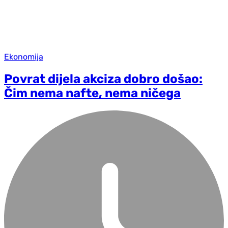
Ekonomija
Povrat dijela akciza dobro došao:
Čim nema nafte, nema ničega