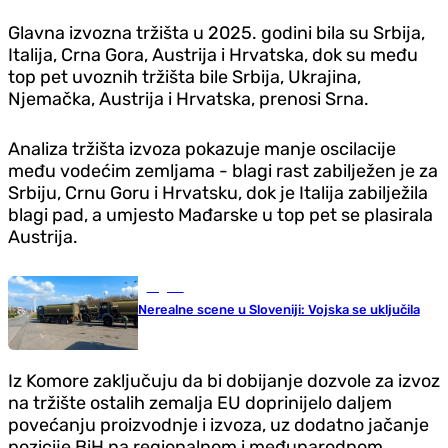
Glavna izvozna tržišta u 2025. godini bila su Srbija,
Italija, Crna Gora, Austrija i Hrvatska, dok su među
top pet uvoznih tržišta bile Srbija, Ukrajina,
Njemačka, Austrija i Hrvatska, prenosi Srna.
Analiza tržišta izvoza pokazuje manje oscilacije
među vodećim zemljama - blagi rast zabilježen je za
Srbiju, Crnu Goru i Hrvatsku, dok je Italija zabilježila
blagi pad, a umjesto Mađarske u top pet se plasirala
Austrija.
Region
Nerealne scene u Sloveniji: Vojska se uključila
Iz Komore zaključuju da bi dobijanje dozvole za izvoz
na tržište ostalih zemalja EU doprinijelo daljem
povećanju proizvodnje i izvoza, uz dodatno jačanje
pozicije BiH na regionalnom i međunarodnom