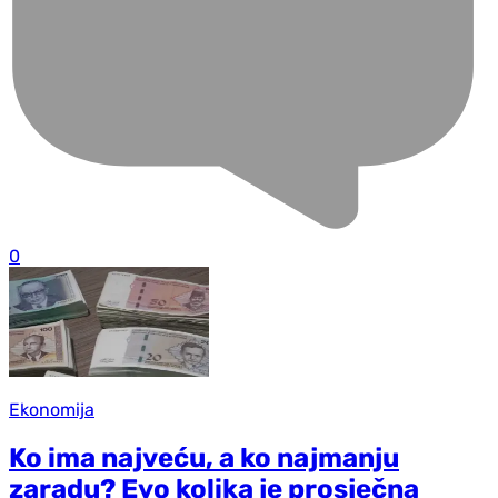
0
Ekonomija
Ko ima najveću, a ko najmanju
zaradu? Evo kolika je prosječna