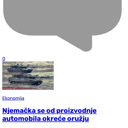
0
Ekonomija
Njemačka se od proizvodnje
automobila okreće oružju