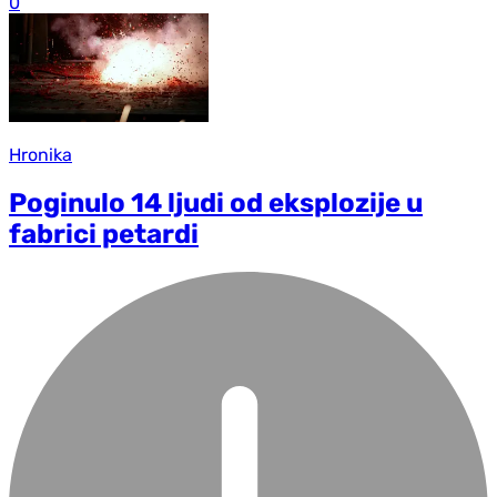
0
Hronika
Poginulo 14 ljudi od eksplozije u
fabrici petardi