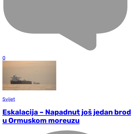
0
Svijet
Eskalacija – Napadnut još jedan brod
u Ormuskom moreuzu