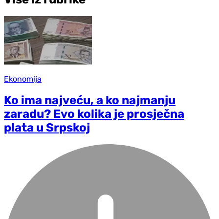
Ekonomija
Ko ima najveću, a ko najmanju
zaradu? Evo kolika je prosječna
plata u Srpskoj