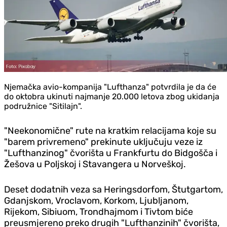
Njemačka avio-kompanija "Lufthanza" potvrdila je da će
do oktobra ukinuti najmanje 20.000 letova zbog ukidanja
podružnice "Sitilajn".
"Neekonomične" rute na kratkim relacijama koje su
"barem privremeno" prekinute uključuju veze iz
"Lufthanzinog" čvorišta u Frankfurtu do Bidgošča i
Žešova u Poljskoj i Stavangera u Norveškoj.
Deset dodatnih veza sa Heringsdorfom, Štutgartom,
Gdanjskom, Vroclavom, Korkom, Ljubljanom,
Rijekom, Sibiuom, Trondhajmom i Tivtom biće
preusmjereno preko drugih "Lufthanzinih" čvorišta,