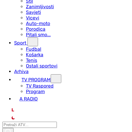
Stil
Zanimljivosti
Savjeti
Vicevi
Auto-moto
Porodica
Pitali smo...
Sport
Fudbal
Košarka
Tenis
Ostali sportovi
Arhiva
TV PROGRAM
ТV Raspored
Program
A RADIO
L