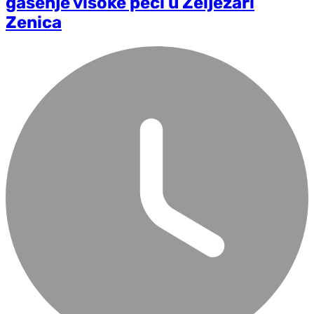
gašenje visoke peći u Željezari
Zenica