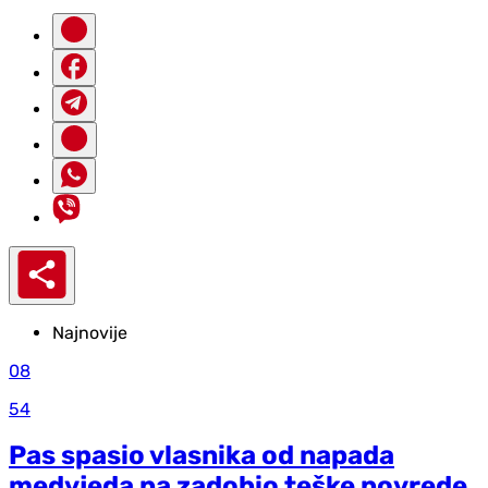
Najnovije
08
54
Pas spasio vlasnika od napada
medvjeda pa zadobio teške povrede