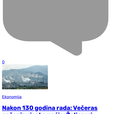
0
Ekonomija
Nakon 130 godina rada: Večeras