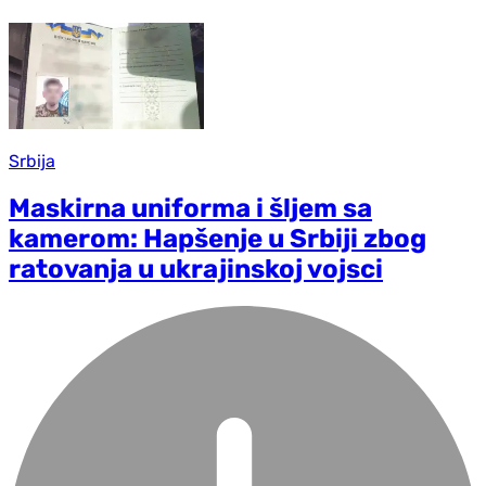
Srbija
Maskirna uniforma i šljem sa
kamerom: Hapšenje u Srbiji zbog
ratovanja u ukrajinskoj vojsci