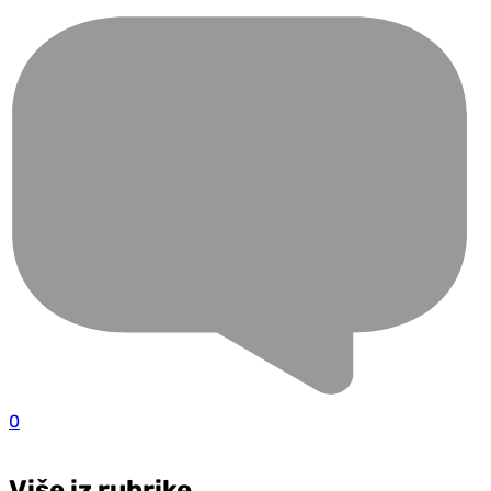
0
Više iz rubrike