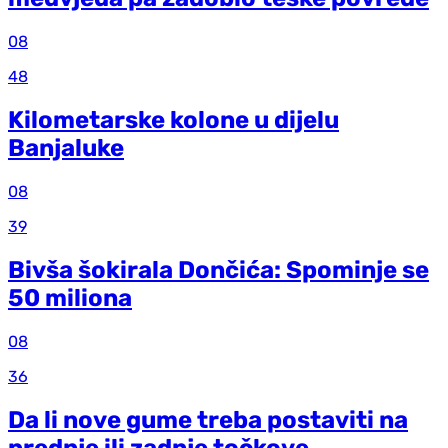
08
48
Kilometarske kolone u dijelu
Banjaluke
08
39
Bivša šokirala Dončića: Spominje se
50 miliona
08
36
Da li nove gume treba postaviti na
prednje ili zadnje točkove