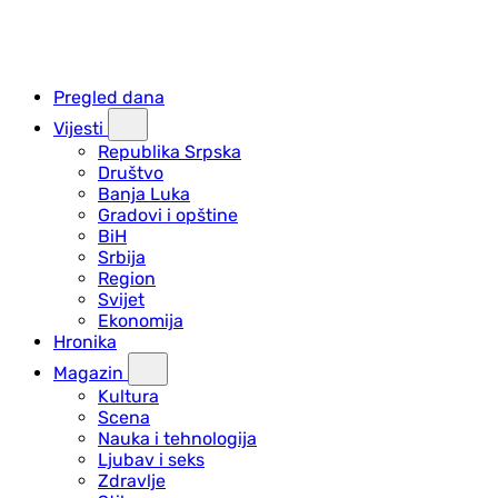
Pregled dana
Vijesti
Republika Srpska
Društvo
Banja Luka
Gradovi i opštine
BiH
Srbija
Region
Svijet
Ekonomija
Hronika
Magazin
Kultura
Scena
Nauka i tehnologija
Ljubav i seks
Zdravlje