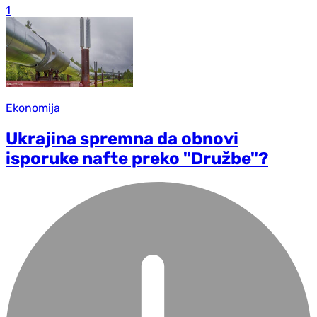
1
Ekonomija
Ukrajina spremna da obnovi
isporuke nafte preko "Družbe"?