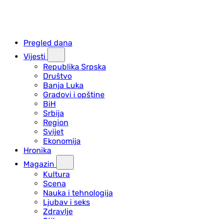
Pregled dana
Vijesti
Republika Srpska
Društvo
Banja Luka
Gradovi i opštine
BiH
Srbija
Region
Svijet
Ekonomija
Hronika
Magazin
Kultura
Scena
Nauka i tehnologija
Ljubav i seks
Zdravlje