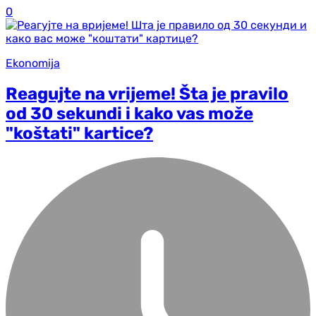
0
Ekonomija
Reagujte na vrijeme! Šta je pravilo
od 30 sekundi i kako vas može
"koštati" kartice?