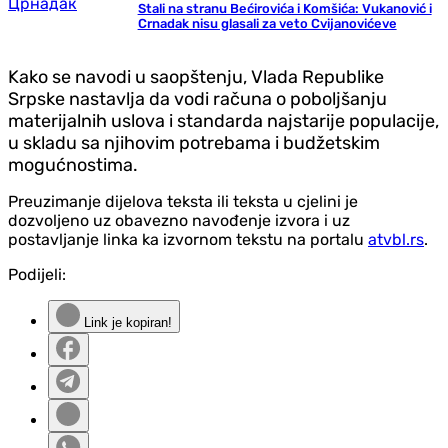
Stali na stranu Bećirovića i Komšića: Vukanović i
Crnadak nisu glasali za veto Cvijanovićeve
Kako se navodi u saopštenju, Vlada Republike
Srpske nastavlja da vodi računa o poboljšanju
materijalnih uslova i standarda najstarije populacije,
u skladu sa njihovim potrebama i budžetskim
mogućnostima.
Preuzimanje dijelova teksta ili teksta u cjelini je
dozvoljeno uz obavezno navođenje izvora i uz
postavljanje linka ka izvornom tekstu na portalu
atvbl.rs
.
Podijeli:
Link je kopiran!