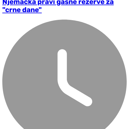
Njemačka pravi gasne rezerve za
"crne dane"