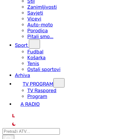
Stil
Zanimljivosti
Savjeti
Vicevi
Auto-moto
Porodica
Pitali smo...
Sport
Fudbal
Košarka
Tenis
Ostali sportovi
Arhiva
TV PROGRAM
ТV Raspored
Program
A RADIO
L