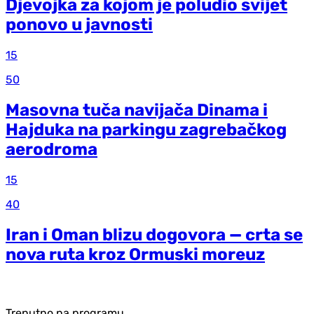
Djevojka za kojom je poludio svijet
ponovo u javnosti
15
50
Masovna tuča navijača Dinama i
Hajduka na parkingu zagrebačkog
aerodroma
15
40
Iran i Oman blizu dogovora — crta se
nova ruta kroz Ormuski moreuz
Trenutno na programu