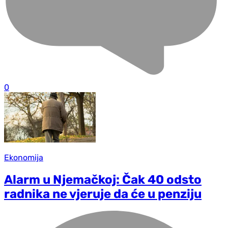
0
Ekonomija
Alarm u Njemačkoj: Čak 40 odsto
radnika ne vjeruje da će u penziju