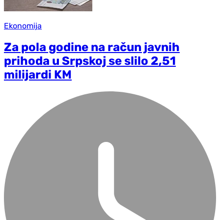
Ekonomija
Za pola godine na račun javnih
prihoda u Srpskoj se slilo 2,51
milijardi KM