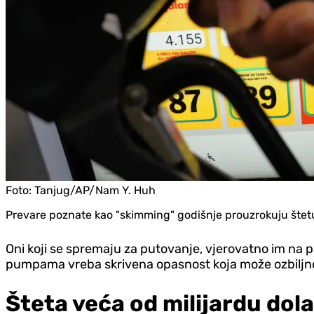
Foto:
Tanjug/AP/Nam Y. Huh
Prevare poznate kao "skimming" godišnje prouzrokuju štetu v
Oni koji se spremaju za putovanje, vjerovatno im na 
pumpama vreba skrivena opasnost koja može ozbiljno
Šteta veća od milijardu dol