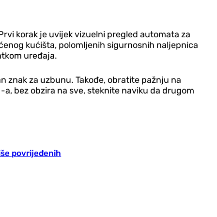
 Prvi korak je uvijek vizuelni pregled automata za
ećenog kućišta, polomljenih sigurnosnih naljepnica
tatkom uređaja.
san znak za uzbunu. Takođe, obratite pažnju na
IN-a, bez obzira na sve, steknite naviku da drugom
iše povrijeđenih