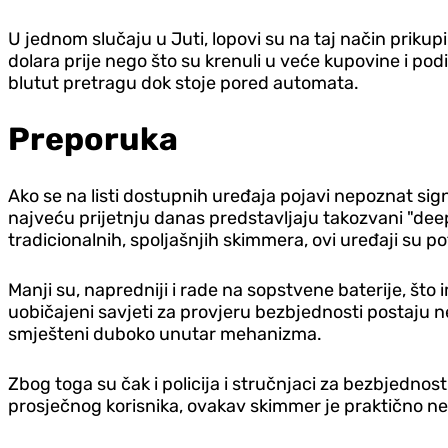
U jednom slučaju u Juti, lopovi su na taj način prikup
dolara prije nego što su krenuli u veće kupovine i p
blutut pretragu dok stoje pored automata.
Preporuka
Ako se na listi dostupnih uređaja pojavi nepoznat sig
najveću prijetnju danas predstavljaju takozvani "deep
tradicionalnih, spoljašnjih skimmera, ovi uređaji su po
Manji su, napredniji i rade na sopstvene baterije, št
uobičajeni savjeti za provjeru bezbjednosti postaju ne
smješteni duboko unutar mehanizma.
Zbog toga su čak i policija i stručnjaci za bezbjednos
prosječnog korisnika, ovakav skimmer je praktično ne