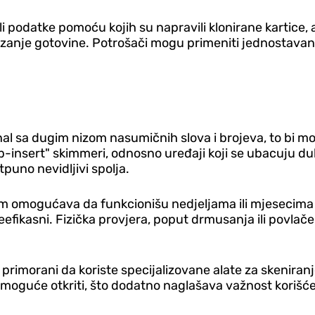
ili podatke pomoću kojih su napravili klonirane kartice,
odizanje gotovine. Potrošači mogu primeniti jednostava
nal sa dugim nizom nasumičnih slova i brojeva, to bi mo
-insert" skimmeri, odnosno uređaji koji se ubacuju dub
tpuno nevidljivi spolja.
o im omogućava da funkcionišu nedjeljama ili mjesecima 
efikasni. Fizička provjera, poput drmusanja ili povlačen
t primorani da koriste specijalizovane alate za skeniran
moguće otkriti, što dodatno naglašava važnost korišće