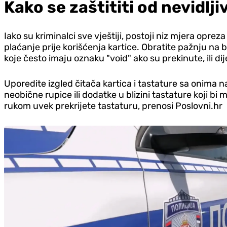
Kako se zaštititi od nevidlji
Iako su kriminalci sve vještiji, postoji niz mjera opre
plaćanje prije korišćenja kartice. Obratite pažnju n
koje često imaju oznaku "void" ako su prekinute, ili d
Uporedite izgled čitača kartica i tastature sa onima 
neobične rupice ili dodatke u blizini tastature koji b
rukom uvek prekrijete tastaturu, prenosi Poslovni.hr