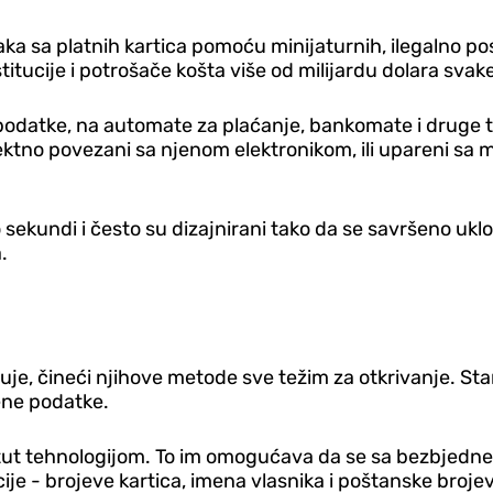
aka sa platnih kartica pomoću minijaturnih, ilegalno 
stitucije i potrošače košta više od milijardu dolara svak
 podatke, na automate za plaćanje, bankomate i druge t
rektno povezani sa njenom elektronikom, ili upareni sa
 sekundi i često su dizajnirani tako da se savršeno ukl
.
je, čineći njihove metode sve težim za otkrivanje. Stari
dene podatke.
ut tehnologijom. To im omogućava da se sa bezbjedne 
je - brojeve kartica, imena vlasnika i poštanske broje