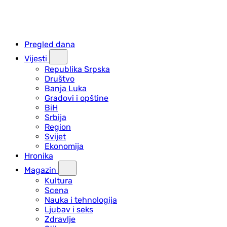
Pregled dana
Vijesti
Republika Srpska
Društvo
Banja Luka
Gradovi i opštine
BiH
Srbija
Region
Svijet
Ekonomija
Hronika
Magazin
Kultura
Scena
Nauka i tehnologija
Ljubav i seks
Zdravlje