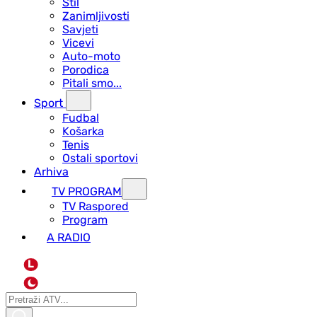
Stil
Zanimljivosti
Savjeti
Vicevi
Auto-moto
Porodica
Pitali smo...
Sport
Fudbal
Košarka
Tenis
Ostali sportovi
Arhiva
TV PROGRAM
ТV Raspored
Program
A RADIO
L