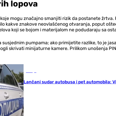
vih lopova
za koje mogu značajno smanjiti rizik da postanete žrtva.
a bilo kakve znakove neovlašćenog otvaranja, poput ošt
ijelova koji se bojom i materijalom ne podudaraju sa os
na susjednim pumpama; ako primijetite razlike, to je ja
i mogli skrivati minijaturne kamere. Prilikom unošenja P
Srbija
Lančani sudar autobusa i pet automobila: V