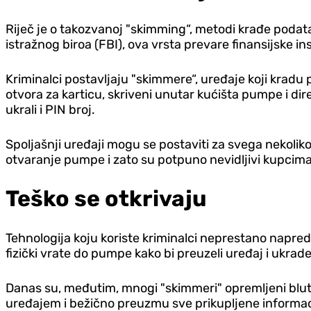
Riječ je o takozvanoj "skimming“, metodi krađe podat
istražnog biroa (FBI), ova vrsta prevare finansijske in
Kriminalci postavljaju "skimmere“, uređaje koji kradu
otvora za karticu, skriveni unutar kućišta pumpe i di
ukrali i PIN broj.
Spoljašnji uređaji mogu se postaviti za svega nekoliko
otvaranje pumpe i zato su potpuno nevidljivi kupcima
Teško se otkrivaju
Tehnologija koju koriste kriminalci neprestano napredu
fizički vrate do pumpe kako bi preuzeli uređaj i ukra
Danas su, međutim, mnogi "skimmeri" opremljeni blut
uređajem i bežično preuzmu sve prikupljene informaci