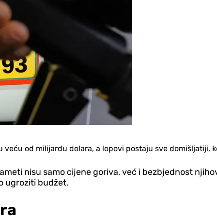
eću od milijardu dolara, a lopovi postaju sve domišljatiji, ko
pameti nisu samo cijene goriva, već i bezbjednost njih
 ugroziti budžet.
ara