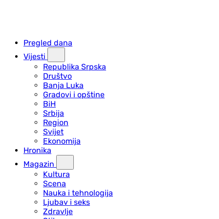
Pregled dana
Vijesti
Republika Srpska
Društvo
Banja Luka
Gradovi i opštine
BiH
Srbija
Region
Svijet
Ekonomija
Hronika
Magazin
Kultura
Scena
Nauka i tehnologija
Ljubav i seks
Zdravlje