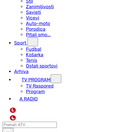
Stil
Zanimljivosti
Savjeti
Vicevi
Auto-moto
Porodica
Pitali smo...
Sport
Fudbal
Košarka
Tenis
Ostali sportovi
Arhiva
TV PROGRAM
ТV Raspored
Program
A RADIO
L