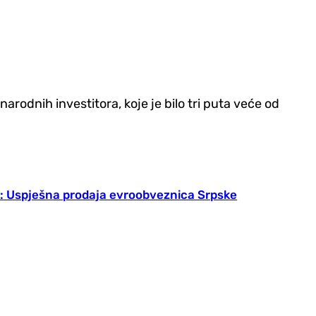
rodnih investitora, koje je bilo tri puta veće od
: Uspješna prodaja evroobveznica Srpske