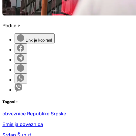
Podijeli:
Link je kopiran!
Tag
ovi
:
obveznice Republike Srpske
Emisija obveznica
Srđan Šuput