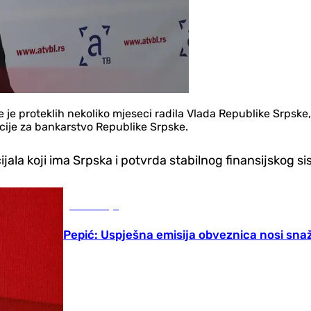
e je proteklih nekoliko mjeseci radila Vlada Republike Srpske
cije za bankarstvo Republike Srpske.
jala koji ima Srpska i potvrda stabilnog finansijskog s
Ekonomija
Pepić: Uspješna emisija obveznica nosi sna