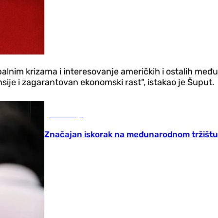
lnim krizama i interesovanje američkih i ostalih međuna
sije i zagarantovan ekonomski rast", istakao je Šuput.
Ekonomija
Značajan iskorak na međunarodnom tržištu