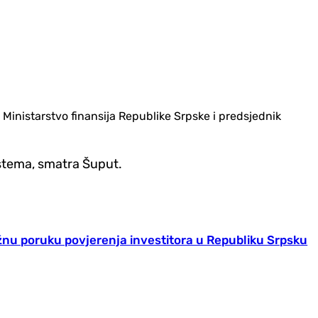
, Ministarstvo finansija Republike Srpske i predsjednik
istema, smatra Šuput.
žnu poruku povjerenja investitora u Republiku Srpsku