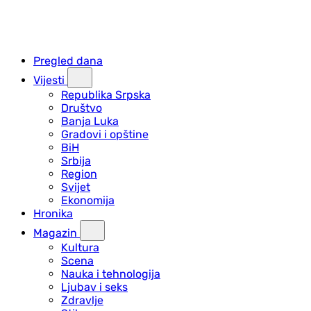
Pregled dana
Vijesti
Republika Srpska
Društvo
Banja Luka
Gradovi i opštine
BiH
Srbija
Region
Svijet
Ekonomija
Hronika
Magazin
Kultura
Scena
Nauka i tehnologija
Ljubav i seks
Zdravlje