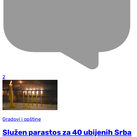
2
Gradovi i opštine
Služen parastos za 40 ubijenih Srba