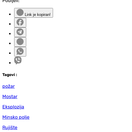
Podijeli:
Link je kopiran!
Tag
ovi
:
požar
Mostar
Eksplozija
Minsko polje
Rujište