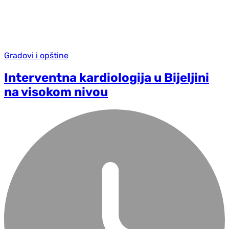
Gradovi i opštine
Interventna kardiologija u Bijeljini
na visokom nivou