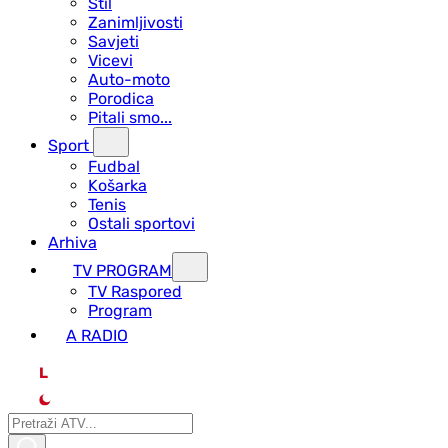
Stil
Zanimljivosti
Savjeti
Vicevi
Auto-moto
Porodica
Pitali smo...
Sport
Fudbal
Košarka
Tenis
Ostali sportovi
Arhiva
TV PROGRAM
ТV Raspored
Program
A RADIO
L