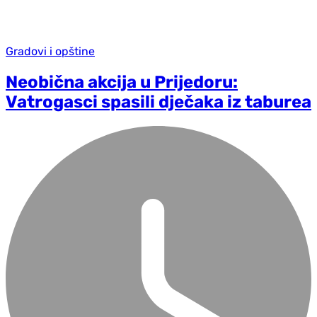
Gradovi i opštine
Neobična akcija u Prijedoru:
Vatrogasci spasili dječaka iz taburea