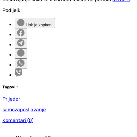
Podijeli:
Link je kopiran!
Tag
ovi
:
Prijedor
samozapošljavanje
Komentari
(0)