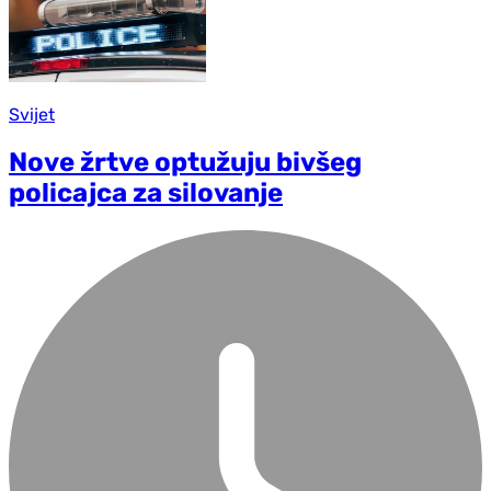
Svijet
Nove žrtve optužuju bivšeg
policajca za silovanje