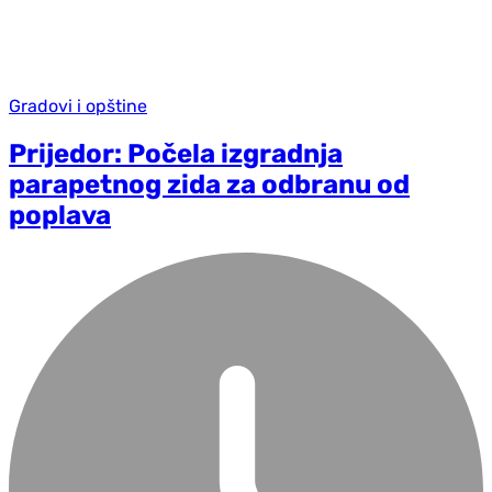
Gradovi i opštine
Prijedor: Počela izgradnja
parapetnog zida za odbranu od
poplava