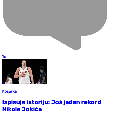
16
Košarka
Ispisuje istoriju: Još jedan rekord
Nikole Jokića