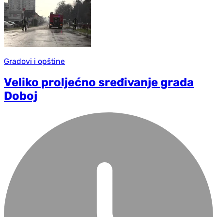
Gradovi i opštine
Veliko proljećno sređivanje grada
Doboj