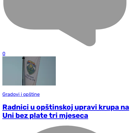
0
Gradovi i opštine
Radnici u opštinskoj upravi krupa na
Uni bez plate tri mjeseca