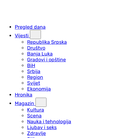
Pregled dana
Vijesti
Republika Srpska
Društvo
Banja Luka
Gradovi i opštine
BiH
Srbija
Region
Svijet
Ekonomija
Hronika
Magazin
Kultura
Scena
Nauka i tehnologija
Ljubav i seks
Zdravlje