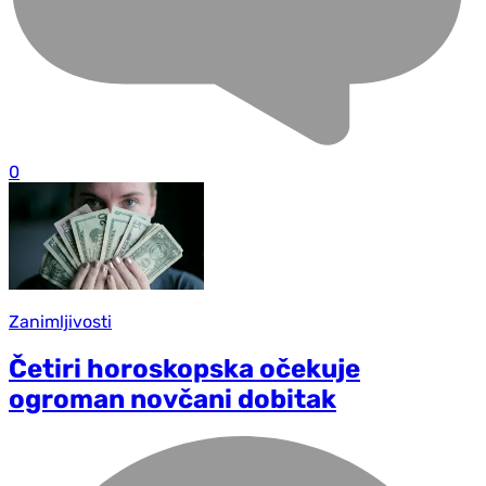
0
Zanimljivosti
Četiri horoskopska očekuje
ogroman novčani dobitak