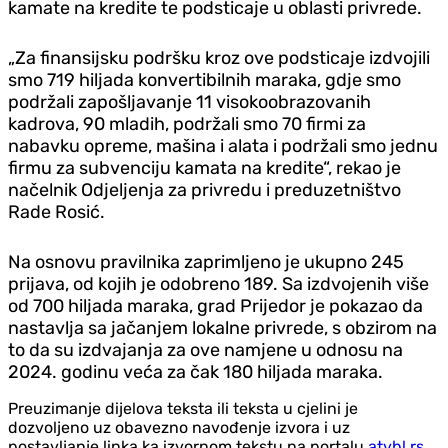
kamate na kredite te podsticaje u oblasti privrede.
„Za finansijsku podršku kroz ove podsticaje izdvojili
smo 719 hiljada konvertibilnih maraka, gdje smo
podržali zapošljavanje 11 visokoobrazovanih
kadrova, 90 mladih, podržali smo 70 firmi za
nabavku opreme, mašina i alata i podržali smo jednu
firmu za subvenciju kamata na kredite“, rekao je
načelnik Odjeljenja za privredu i preduzetništvo
Rade Rosić.
Na osnovu pravilnika zaprimljeno je ukupno 245
prijava, od kojih je odobreno 189. Sa izdvojenih više
od 700 hiljada maraka, grad Prijedor je pokazao da
nastavlja sa jačanjem lokalne privrede, s obzirom na
to da su izdvajanja za ove namjene u odnosu na
2024. godinu veća za čak 180 hiljada maraka.
Preuzimanje dijelova teksta ili teksta u cjelini je
dozvoljeno uz obavezno navođenje izvora i uz
postavljanje linka ka izvornom tekstu na portalu
atvbl.rs
.