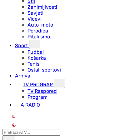
Stil
Zanimljivosti
Savjeti
Vicevi
Auto-moto
Porodica
Pitali smo...
Sport
Fudbal
Košarka
Tenis
Ostali sportovi
Arhiva
TV PROGRAM
ТV Raspored
Program
A RADIO
L