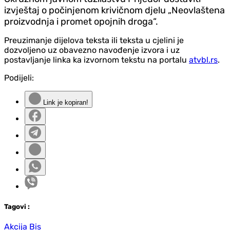
izvještaj o počinjenom krivičnom djelu „Neovlaštena
proizvodnja i promet opojnih droga“.
Preuzimanje dijelova teksta ili teksta u cjelini je
dozvoljeno uz obavezno navođenje izvora i uz
postavljanje linka ka izvornom tekstu na portalu
atvbl.rs
.
Podijeli:
Link je kopiran!
Tag
ovi
:
Akcija Bis