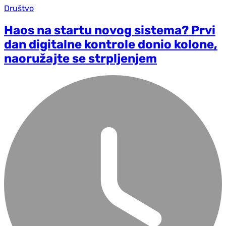
Društvo
Haos na startu novog sistema? Prvi
dan digitalne kontrole donio kolone,
naoružajte se strpljenjem