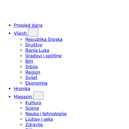
Pregled dana
Vijesti
Republika Srpska
Društvo
Banja Luka
Gradovi i opštine
BiH
Srbija
Region
Svijet
Ekonomija
Hronika
Magazin
Kultura
Scena
Nauka i tehnologija
Ljubav i seks
Zdravlje