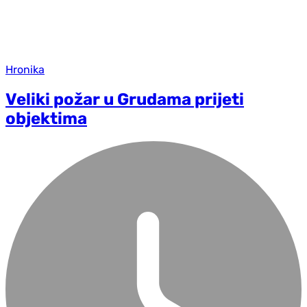
Hronika
Veliki požar u Grudama prijeti
objektima