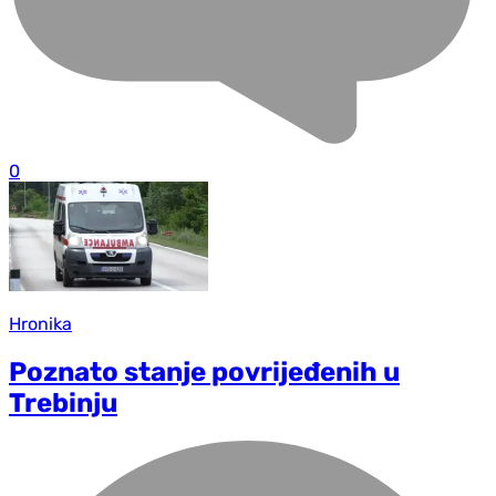
0
Hronika
Poznato stanje povrijeđenih u
Trebinju