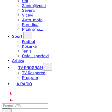
Stil
Zanimljivosti
Savjeti
Vicevi
Auto-moto
Porodica
Pitali smo...
Sport
Fudbal
Košarka
Tenis
Ostali sportovi
Arhiva
TV PROGRAM
ТV Raspored
Program
A RADIO
L