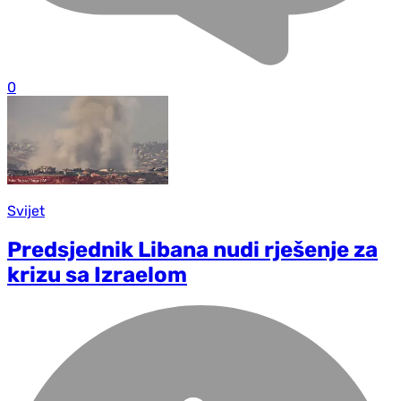
0
Svijet
Predsjednik Libana nudi rješenje za
krizu sa Izraelom