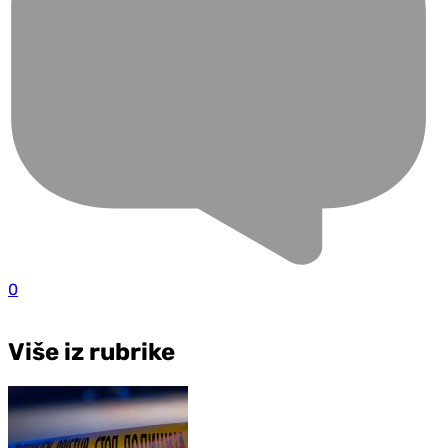
0
Više iz rubrike