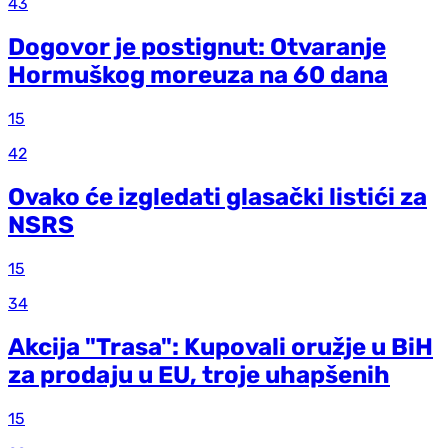
43
Dogovor je postignut: Otvaranje
Hormuškog moreuza na 60 dana
15
42
Ovako će izgledati glasački listići za
NSRS
15
34
Akcija "Trasa": Kupovali oružje u BiH
za prodaju u EU, troje uhapšenih
15