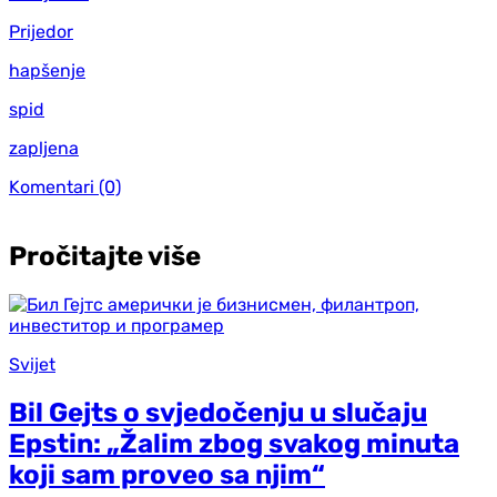
Prijedor
hapšenje
spid
zapljena
Komentari
(0)
Pročitajte više
Svijet
Bil Gejts o svjedočenju u slučaju
Epstin: „Žalim zbog svakog minuta
koji sam proveo sa njim“