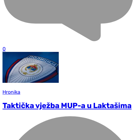
0
Hronika
Taktička vježba MUP-a u Laktašima