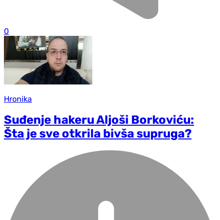
0
Hronika
Suđenje hakeru Aljoši Borkoviću:
Šta je sve otkrila bivša supruga?