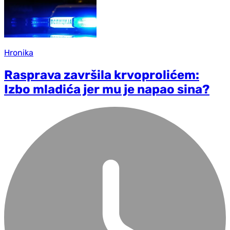
Hronika
Rasprava završila krvoprolićem:
Izbo mladića jer mu je napao sina?