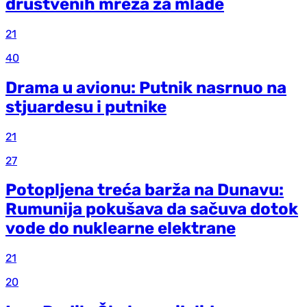
društvenih mreža za mlade
21
40
Drama u avionu: Putnik nasrnuo na
stjuardesu i putnike
21
27
Potopljena treća barža na Dunavu:
Rumunija pokušava da sačuva dotok
vode do nuklearne elektrane
21
20