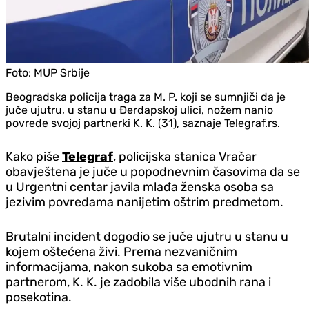
Foto:
MUP Srbije
Beogradska policija traga za M. P. koji se sumnjiči da je
juče ujutru, u stanu u Đerdapskoj ulici, nožem nanio
povrede svojoj partnerki K. K. (31), saznaje Telegraf.rs.
Kako piše
Telegraf
, policijska stanica Vračar
obavještena je juče u popodnevnim časovima da se
u Urgentni centar javila mlađa ženska osoba sa
jezivim povredama nanijetim oštrim predmetom.
Brutalni incident dogodio se juče ujutru u stanu u
kojem oštećena živi. Prema nezvaničnim
informacijama, nakon sukoba sa emotivnim
partnerom, K. K. je zadobila više ubodnih rana i
posekotina.