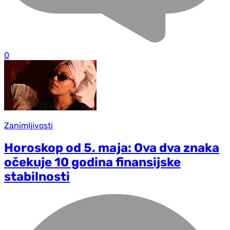
0
Zanimljivosti
Horoskop od 5. maja: Ova dva znaka
očekuje 10 godina finansijske
stabilnosti