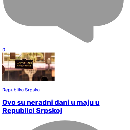
0
Republika Srpska
Ovo su neradni dani u maju u
Republici Srpskoj