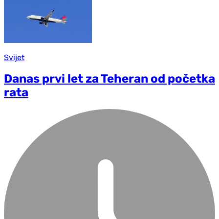
Svijet
Danas prvi let za Teheran od početka
rata