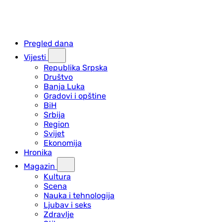
Pregled dana
Vijesti
Republika Srpska
Društvo
Banja Luka
Gradovi i opštine
BiH
Srbija
Region
Svijet
Ekonomija
Hronika
Magazin
Kultura
Scena
Nauka i tehnologija
Ljubav i seks
Zdravlje