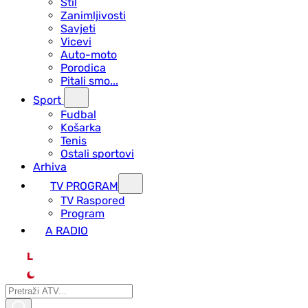
Stil
Zanimljivosti
Savjeti
Vicevi
Auto-moto
Porodica
Pitali smo...
Sport
Fudbal
Košarka
Tenis
Ostali sportovi
Arhiva
TV PROGRAM
ТV Raspored
Program
A RADIO
L