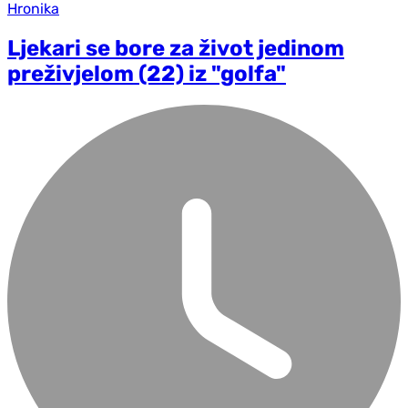
Hronika
Ljekari se bore za život jedinom
preživjelom (22) iz "golfa"