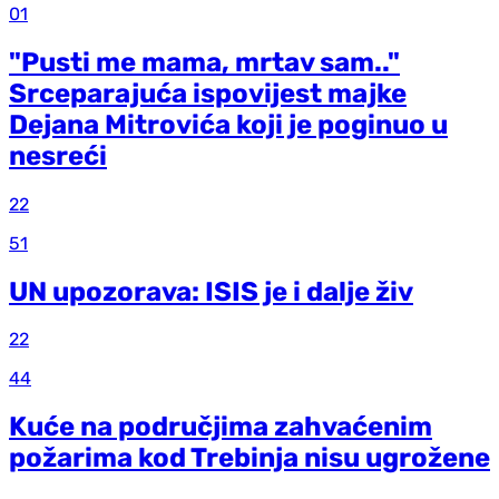
01
"Pusti me mama, mrtav sam.."
Srceparajuća ispovijest majke
Dejana Mitrovića koji je poginuo u
nesreći
22
51
UN upozorava: ISIS je i dalje živ
22
44
Kuće na područjima zahvaćenim
požarima kod Trebinja nisu ugrožene