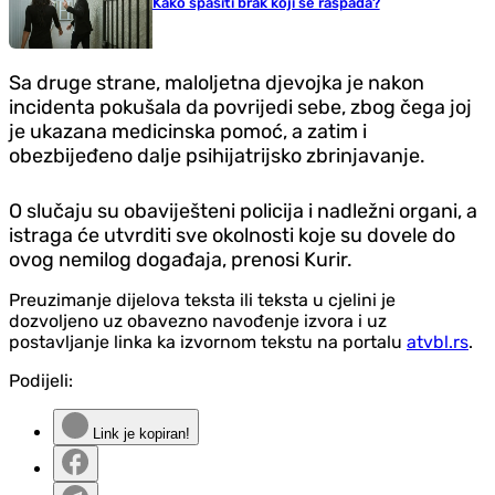
Kako spasiti brak koji se raspada?
Sa druge strane, maloljetna djevojka je nakon
incidenta pokušala da povrijedi sebe, zbog čega joj
je ukazana medicinska pomoć, a zatim i
obezbijeđeno dalje psihijatrijsko zbrinjavanje.
O slučaju su obaviješteni policija i nadležni organi, a
istraga će utvrditi sve okolnosti koje su dovele do
ovog nemilog događaja, prenosi Kurir.
Preuzimanje dijelova teksta ili teksta u cjelini je
dozvoljeno uz obavezno navođenje izvora i uz
postavljanje linka ka izvornom tekstu na portalu
atvbl.rs
.
Podijeli:
Link je kopiran!