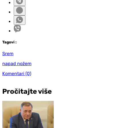
Tag
ovi
:
Srem
napad nožem
Komentari
(0)
Pročitajte više