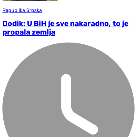
Republika Srpska
Dodik: U BiH je sve nakaradno, to je
propala zemlja