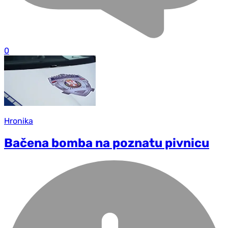
0
Hronika
Bačena bomba na poznatu pivnicu