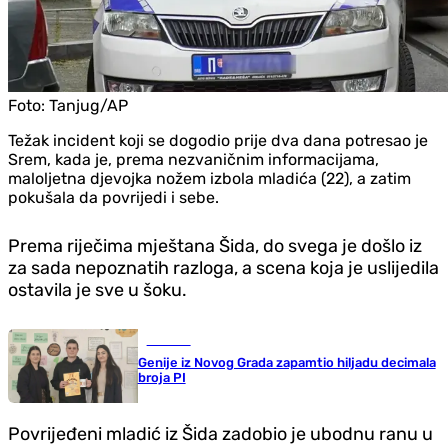
Foto:
Tanjug/AP
Težak incident koji se dogodio prije dva dana potresao je
Srem, kada je, prema nezvaničnim informacijama,
maloljetna djevojka nožem izbola mladića (22), a zatim
pokušala da povrijedi i sebe.
Prema riječima mještana Šida, do svega je došlo iz
za sada nepoznatih razloga, a scena koja je uslijedila
ostavila je sve u šoku.
Društvo
Genije iz Novog Grada zapamtio hiljadu decimala
broja PI
Povrijeđeni mladić iz Šida zadobio je ubodnu ranu u