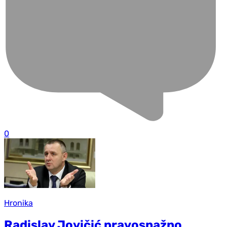
0
Hronika
Radislav Jovičić pravosnažno