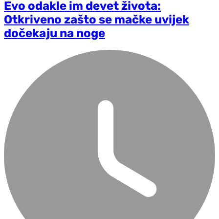
Evo odakle im devet života:
Otkriveno zašto se mačke uvijek
dočekaju na noge