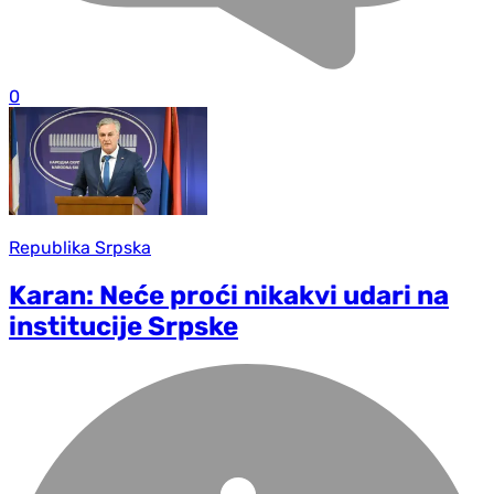
0
Republika Srpska
Karan: Neće proći nikakvi udari na
institucije Srpske