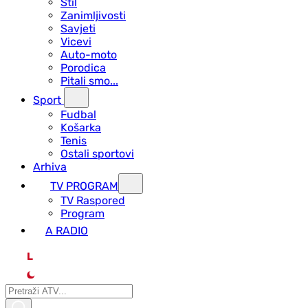
Stil
Zanimljivosti
Savjeti
Vicevi
Auto-moto
Porodica
Pitali smo...
Sport
Fudbal
Košarka
Tenis
Ostali sportovi
Arhiva
TV PROGRAM
ТV Raspored
Program
A RADIO
L