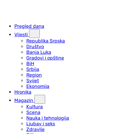
Pregled dana
Vijesti
Republika Srpska
Društvo
Banja Luka
Gradovi i opštine
BiH
Srbija
Region
Svijet
Ekonomija
Hronika
Magazin
Kultura
Scena
Nauka i tehnologija
Ljubav i seks
Zdravlje