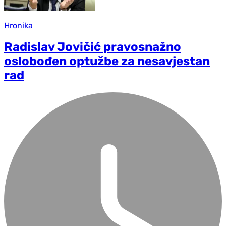
Hronika
Radislav Jovičić pravosnažno
oslobođen optužbe za nesavjestan
rad