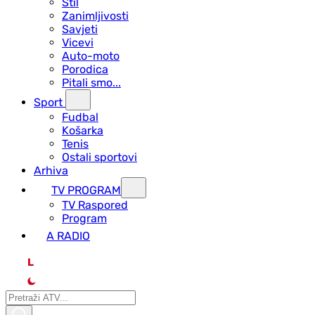
Stil
Zanimljivosti
Savjeti
Vicevi
Auto-moto
Porodica
Pitali smo...
Sport
Fudbal
Košarka
Tenis
Ostali sportovi
Arhiva
TV PROGRAM
ТV Raspored
Program
A RADIO
L