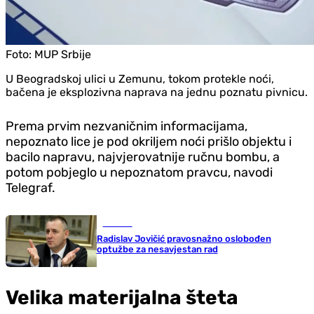
Foto:
MUP Srbije
U Beogradskoj ulici u Zemunu, tokom protekle noći,
bačena je eksplozivna naprava na jednu poznatu pivnicu.
Prema prvim nezvaničnim informacijama,
nepoznato lice je pod okriljem noći prišlo objektu i
bacilo napravu, najvjerovatnije ručnu bombu, a
potom pobjeglo u nepoznatom pravcu, navodi
Telegraf.
Hronika
Radislav Jovičić pravosnažno oslobođen
optužbe za nesavjestan rad
Velika materijalna šteta