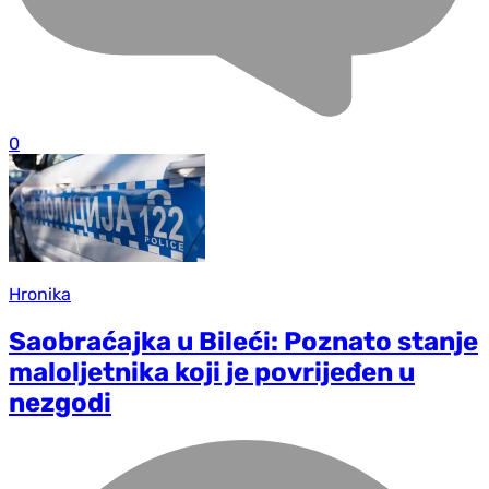
0
Hronika
Saobraćajka u Bileći: Poznato stanje
maloljetnika koji je povrijeđen u
nezgodi