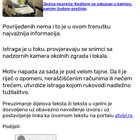
Jeziva nesreća: Kedijem se zakucao u kamion,
samim čudom preživio
Povrijeđenih nema i to je u ovom trenutku
najvažnija informacija.
Istraga je u toku, provjeravaju se snimci sa
nadzornih kamera okolnih zgrada i lokala.
Motiv napada za sada je pod velom tajne. Da li je
riječ o opomeni, neraščišćenim računima ili nečem
trećem, utvrdiće istraga kojom rukovodi nadležno
tužilaštvo.
Preuzimanje dijelova teksta ili teksta u cjelini je
dozvoljeno uz obavezno navođenje izvora i uz
postavljanje linka ka izvornom tekstu na portalu
atvbl.rs
.
Podijeli: