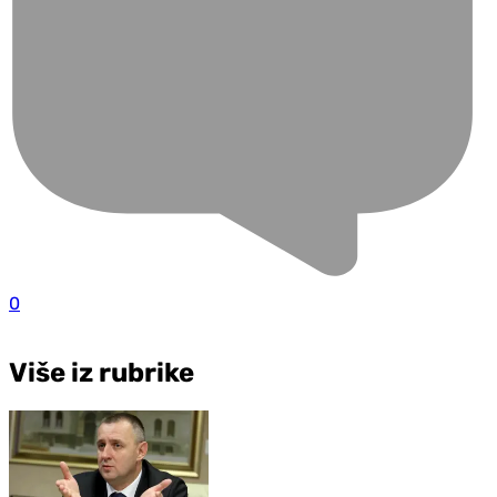
0
Više iz rubrike