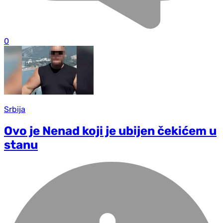
0
Srbija
Ovo je Nenad koji je ubijen čekićem u
stanu