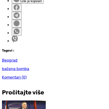
Link je kopiran!
Tag
ovi
:
Beograd
bačena bomba
Komentari
(0)
Pročitajte više