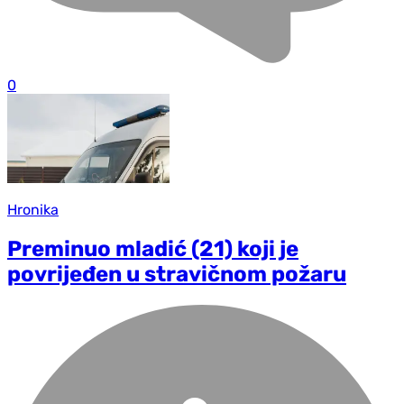
0
Hronika
Preminuo mladić (21) koji je
povrijeđen u stravičnom požaru