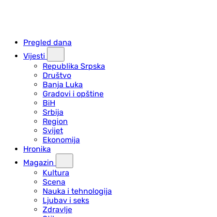
Pregled dana
Vijesti
Republika Srpska
Društvo
Banja Luka
Gradovi i opštine
BiH
Srbija
Region
Svijet
Ekonomija
Hronika
Magazin
Kultura
Scena
Nauka i tehnologija
Ljubav i seks
Zdravlje