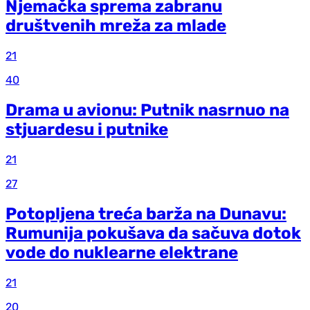
Njemačka sprema zabranu
društvenih mreža za mlade
21
40
Drama u avionu: Putnik nasrnuo na
stjuardesu i putnike
21
27
Potopljena treća barža na Dunavu:
Rumunija pokušava da sačuva dotok
vode do nuklearne elektrane
21
20