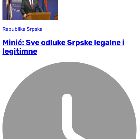
Republika Srpska
Minić: Sve odluke Srpske legalne i
legitimne