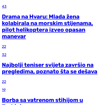
43
Drama na Hvaru: Mlada žena
kolabirala na morskim stijenama,
pilot helikoptera izveo opasan
manevar
22
32
Najbolji teniser svijeta završio na
pregledima, poznato šta se dešava
22
19
Borba sa vatrenom stihijom u