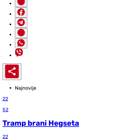
Najnovije
22
52
Tramp brani Hegseta
22