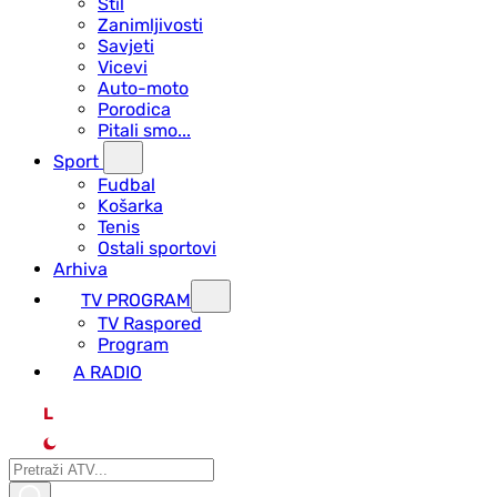
Stil
Zanimljivosti
Savjeti
Vicevi
Auto-moto
Porodica
Pitali smo...
Sport
Fudbal
Košarka
Tenis
Ostali sportovi
Arhiva
TV PROGRAM
ТV Raspored
Program
A RADIO
L