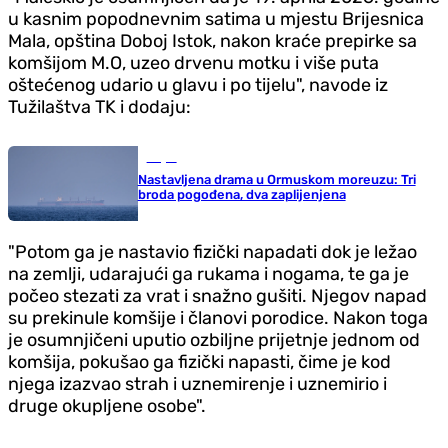
u kasnim popodnevnim satima u mjestu Brijesnica
Mala, opština Doboj Istok, nakon kraće prepirke sa
komšijom M.O, uzeo drvenu motku i više puta
oštećenog udario u glavu i po tijelu", navode iz
Tužilaštva TK i dodaju:
Svijet
Nastavljena drama u Ormuskom moreuzu: Tri
broda pogođena, dva zaplijenjena
"Potom ga je nastavio fizički napadati dok je ležao
na zemlji, udarajući ga rukama i nogama, te ga je
počeo stezati za vrat i snažno gušiti. Njegov napad
su prekinule komšije i članovi porodice. Nakon toga
je osumnjičeni uputio ozbiljne prijetnje jednom od
komšija, pokušao ga fizički napasti, čime je kod
njega izazvao strah i uznemirenje i uznemirio i
druge okupljene osobe".