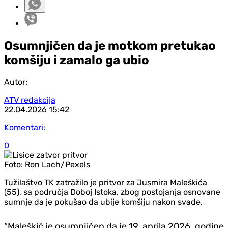
Osumnjičen da je motkom pretukao
komšiju i zamalo ga ubio
Autor:
ATV redakcija
22.04.2026
15:42
Komentari:
0
Foto:
Ron Lach/Pexels
Tužilaštvo TK zatražilo je pritvor za Jusmira Maleškića
(55), sa područja Doboj Istoka, zbog postojanja osnovane
sumnje da je pokušao da ubije komšiju nakon svađe.
“Maleškić je osumnjičen da je 19. aprila 2026. godine