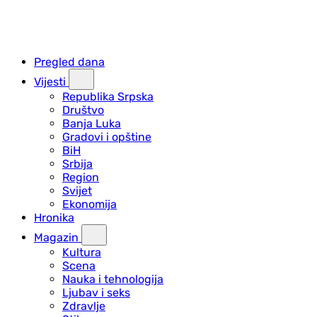
Pregled dana
Vijesti
Republika Srpska
Društvo
Banja Luka
Gradovi i opštine
BiH
Srbija
Region
Svijet
Ekonomija
Hronika
Magazin
Kultura
Scena
Nauka i tehnologija
Ljubav i seks
Zdravlje