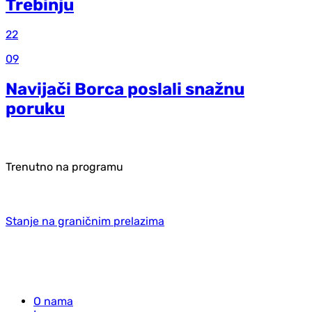
Trebinju
22
09
Navijači Borca poslali snažnu
poruku
Trenutno na programu
Stanje na graničnim prelazima
O nama