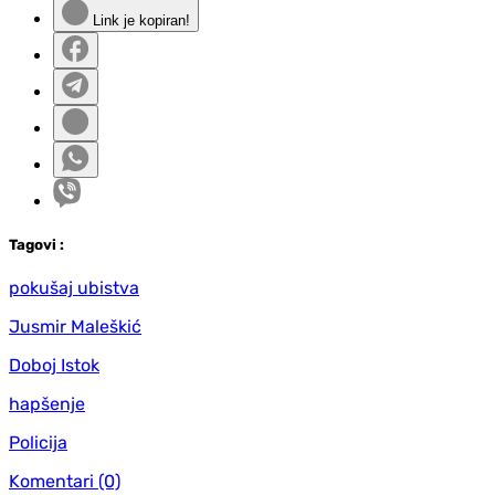
Link je kopiran!
Tag
ovi
:
pokušaj ubistva
Jusmir Maleškić
Doboj Istok
hapšenje
Policija
Komentari
(0)