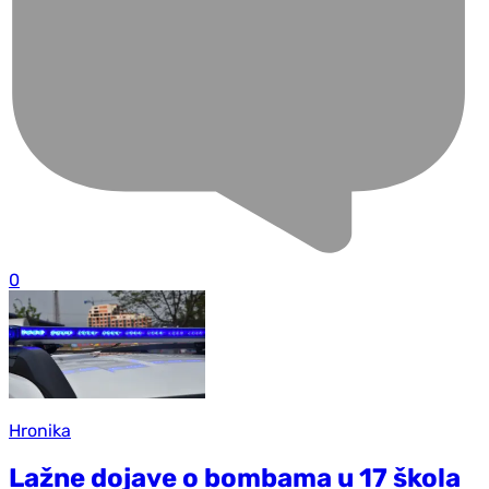
0
Hronika
Lažne dojave o bombama u 17 škola