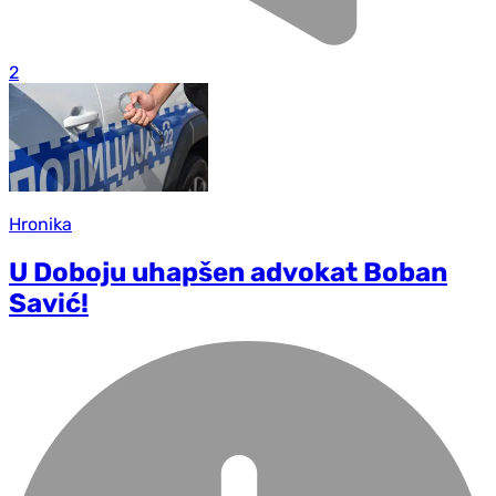
2
Hronika
U Doboju uhapšen advokat Boban
Savić!