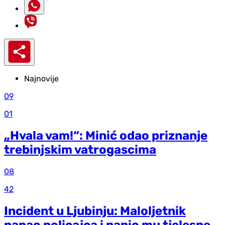
Najnovije
09
01
„Hvala vam!“: Minić odao priznanje
trebinjskim vatrogascima
08
42
Incident u Ljubinju: Maloljetnik