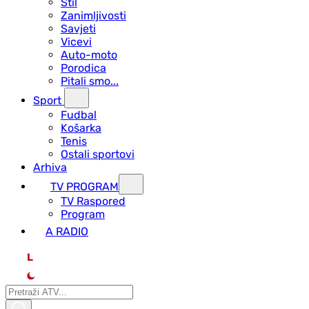
Stil
Zanimljivosti
Savjeti
Vicevi
Auto-moto
Porodica
Pitali smo...
Sport
Fudbal
Košarka
Tenis
Ostali sportovi
Arhiva
TV PROGRAM
ТV Raspored
Program
A RADIO
L