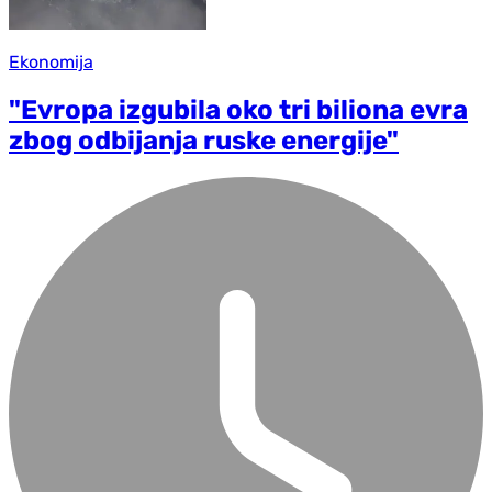
Ekonomija
"Evropa izgubila oko tri biliona evra
zbog odbijanja ruske energije"