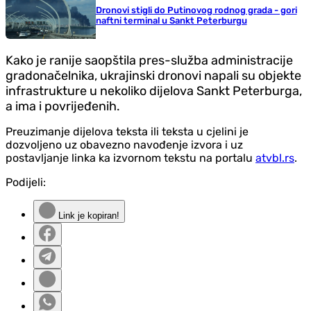
Dronovi stigli do Putinovog rodnog grada - gori
naftni terminal u Sankt Peterburgu
Kako je ranije saopštila pres-služba administracije
gradonačelnika, ukrajinski dronovi napali su objekte
infrastrukture u nekoliko dijelova Sankt Peterburga,
a ima i povrijeđenih.
Preuzimanje dijelova teksta ili teksta u cjelini je
dozvoljeno uz obavezno navođenje izvora i uz
postavljanje linka ka izvornom tekstu na portalu
atvbl.rs
.
Podijeli:
Link je kopiran!