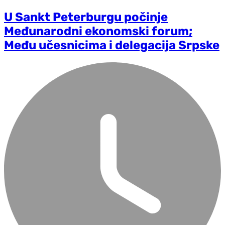
U Sankt Peterburgu počinje
Međunarodni ekonomski forum;
Među učesnicima i delegacija Srpske