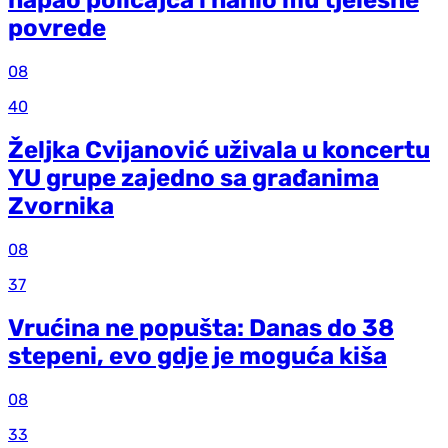
napao policajca i nanio mu tjelesne
povrede
08
40
Željka Cvijanović uživala u koncertu
YU grupe zajedno sa građanima
Zvornika
08
37
Vrućina ne popušta: Danas do 38
stepeni, evo gdje je moguća kiša
08
33