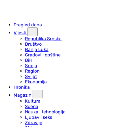
Pregled dana
Vijesti
Republika Srpska
Društvo
Banja Luka
Gradovi i opštine
BiH
Srbija
Region
Svijet
Ekonomija
Hronika
Magazin
Kultura
Scena
Nauka i tehnologija
Ljubav i seks
Zdravlje