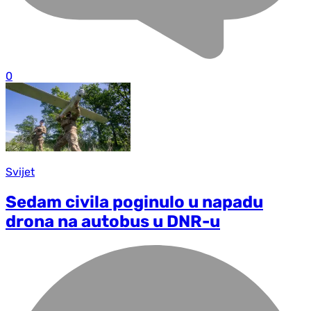
0
Svijet
Sedam civila poginulo u napadu
drona na autobus u DNR-u