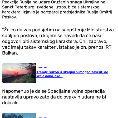
Reakcija Rusije na udare Oružanih snaga Ukrajine na
Sankt Peterburg izvedene jutros, biće sistemskog
karaktera, izjavio je portparol predsjednika Rusije Dmitrij
Peskov.
"Želim da vas podsjetim na saopštenje Ministarstva
spoljnih poslova, u kojem se navodi da će naši
odgovori biti sistemskog karaktera. Oni, zapravo,
već imaju takav karakter", istakao je on, prenosi RT
Balkan.
Svijet
Kremlj: Sukob u Ukrajini bi mogao završiti do
kraja dana, ako...
Napomenuo je da se Specijalna vojna operacija
nastavlja upravo zato da do ovakvih udara ne bi
dolazilo.
Svijet