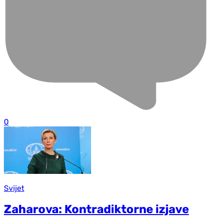
0
Svijet
Zaharova: Kontradiktorne izjave