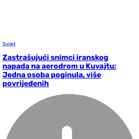
Svijet
Zastrašujući snimci iranskog
napada na aerodrom u Kuvajtu:
Jedna osoba poginula, više
povrijeđenih