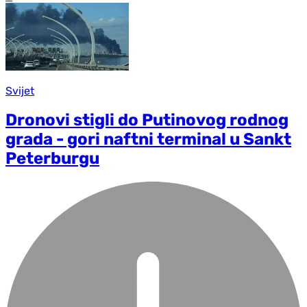
Svijet
Dronovi stigli do Putinovog rodnog
grada - gori naftni terminal u Sankt
Peterburgu