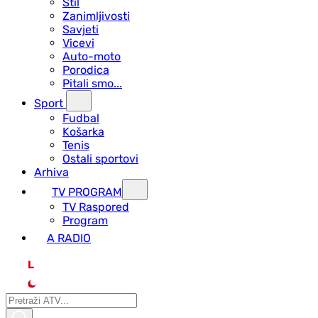
Stil
Zanimljivosti
Savjeti
Vicevi
Auto-moto
Porodica
Pitali smo...
Sport
Fudbal
Košarka
Tenis
Ostali sportovi
Arhiva
TV PROGRAM
ТV Raspored
Program
A RADIO
L