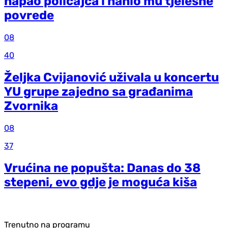
napao policajca i nanio mu tjelesne
povrede
08
40
Željka Cvijanović uživala u koncertu
YU grupe zajedno sa građanima
Zvornika
08
37
Vrućina ne popušta: Danas do 38
stepeni, evo gdje je moguća kiša
Trenutno na programu