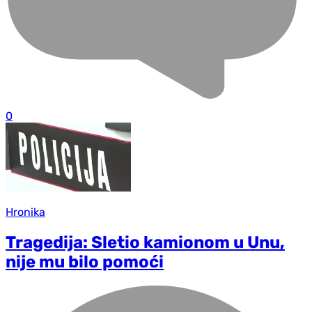
0
Hronika
Tragedija: Sletio kamionom u Unu,
nije mu bilo pomoći