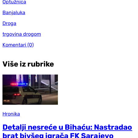
Optužnica
Banjaluka
Droga
trgovina drogom
Komentari
(0)
Više iz rubrike
Hronika
Detalji nesreće u Bihaću: Nastradao
brat bivšeg igrača FK Sarajevo