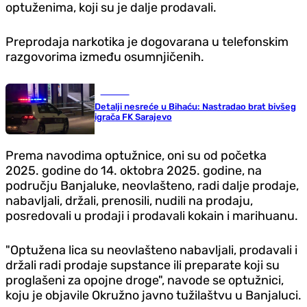
optuženima, koji su je dalje prodavali.
Preprodaja narkotika je dogovarana u telefonskim
razgovorima između osumnjičenih.
Hronika
Detalji nesreće u Bihaću: Nastradao brat bivšeg
igrača FK Sarajevo
Prema navodima optužnice, oni su od početka
2025. godine do 14. oktobra 2025. godine, na
području Banjaluke, neovlašteno, radi dalje prodaje,
nabavljali, držali, prenosili, nudili na prodaju,
posredovali u prodaji i prodavali kokain i marihuanu.
"Optužena lica su neovlašteno nabavljali, prodavali i
držali radi prodaje supstance ili preparate koji su
proglašeni za opojne droge", navode se optužnici,
koju je objavile Okružno javno tužilaštvu u Banjaluci.