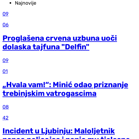
Najnovije
09
06
Proglašena crvena uzbuna uoči
dolaska tajfuna "Delfin"
09
01
„Hvala vam!“: Minić odao priznanje
trebinjskim vatrogascima
08
42
Incident u Ljubinju: Maloljetnik