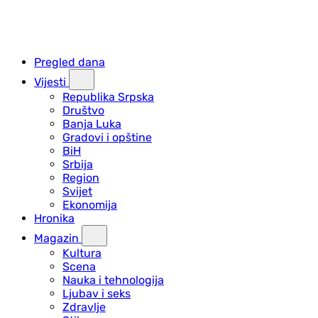
Pregled dana
Vijesti
Republika Srpska
Društvo
Banja Luka
Gradovi i opštine
BiH
Srbija
Region
Svijet
Ekonomija
Hronika
Magazin
Kultura
Scena
Nauka i tehnologija
Ljubav i seks
Zdravlje