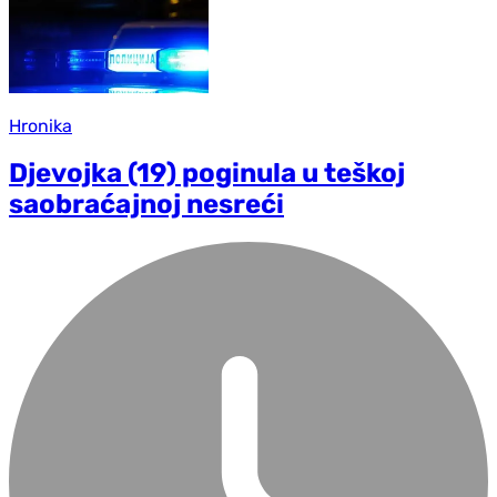
Hronika
Djevojka (19) poginula u teškoj
saobraćajnoj nesreći