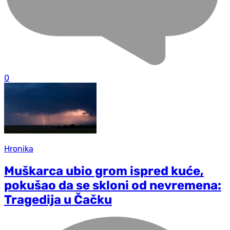
0
Hronika
Muškarca ubio grom ispred kuće,
pokušao da se skloni od nevremena:
Tragedija u Čačku