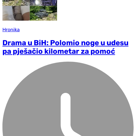
Hronika
Drama u BiH: Polomio noge u udesu
pa pješačio kilometar za pomoć