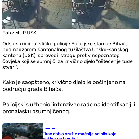
Foto:
MUP USK
Odsjek kriminalističke policije Policijske stanice Bihać,
pod nadzorom Kantonalnog tužilaštva Unsko-sanskog
kantona (USK), sprovodi istragu protiv nepoznatog
čovjeka koji se sumnjiči za krivično djelo "oštećenje tuđe
stvari".
Kako je saopšteno, krivično djelo je počinjeno na
području grada Bihaća.
Policijski službenici intenzivno rade na identifikaciji i
pronalasku osumnjičenog.
Svijet
''Iran dobio oružje moćnije od bilo koje
nuklearne bombe''