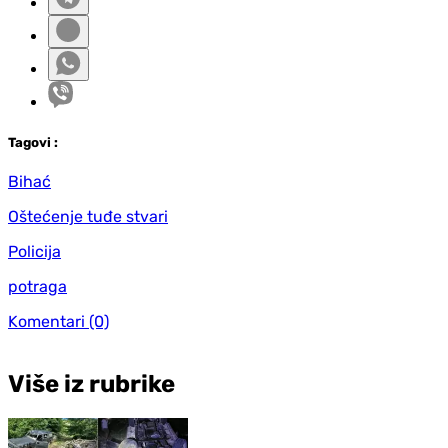
Tag
ovi
:
Bihać
Oštećenje tuđe stvari
Policija
potraga
Komentari
(0)
Više iz rubrike