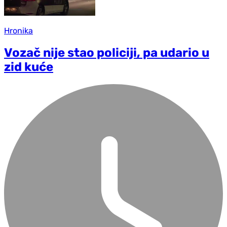
Hronika
Vozač nije stao policiji, pa udario u
zid kuće