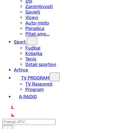
Stil
Zanimljivosti
Savjeti
Vicevi
Auto-moto
Porodica
Pitali smo...
Sport
Fudbal
Košarka
Tenis
Ostali sportovi
Arhiva
TV PROGRAM
ТV Raspored
Program
A RADIO
L