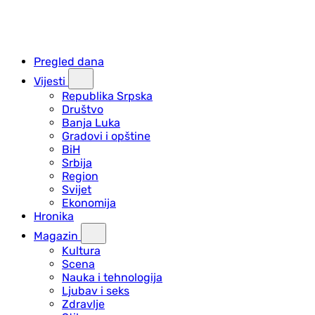
Pregled dana
Vijesti
Republika Srpska
Društvo
Banja Luka
Gradovi i opštine
BiH
Srbija
Region
Svijet
Ekonomija
Hronika
Magazin
Kultura
Scena
Nauka i tehnologija
Ljubav i seks
Zdravlje