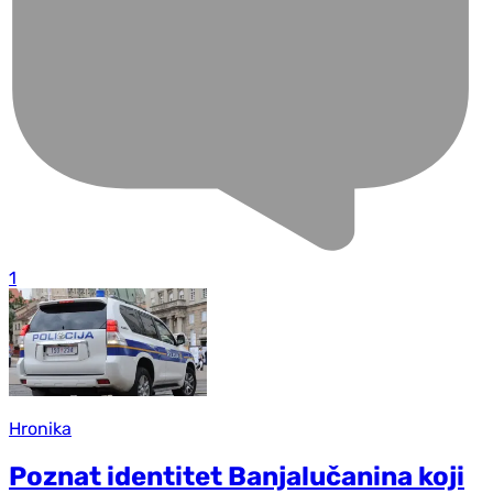
1
Hronika
Poznat identitet Banjalučanina koji