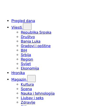
Pregled dana
Vijesti
Republika Srpska
Društvo
Banja Luka
Gradovi i opštine
BiH
Srbija
Region
Svijet
Ekonomija
Hronika
Magazin
Kultura
Scena
Nauka i tehnologija
Ljubav i seks
Zdravlje