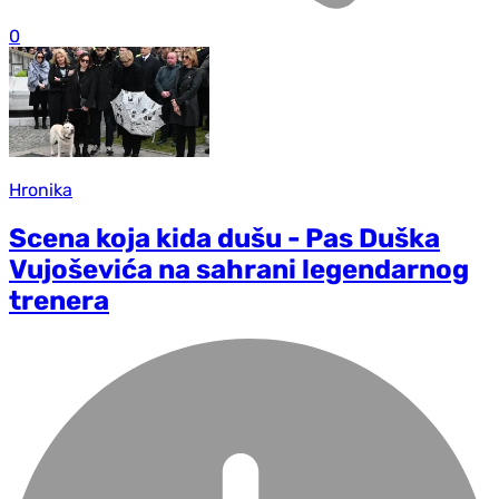
0
Hronika
Scena koja kida dušu - Pas Duška
Vujoševića na sahrani legendarnog
trenera