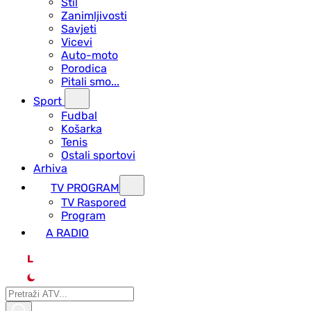
Stil
Zanimljivosti
Savjeti
Vicevi
Auto-moto
Porodica
Pitali smo...
Sport
Fudbal
Košarka
Tenis
Ostali sportovi
Arhiva
TV PROGRAM
ТV Raspored
Program
A RADIO
L