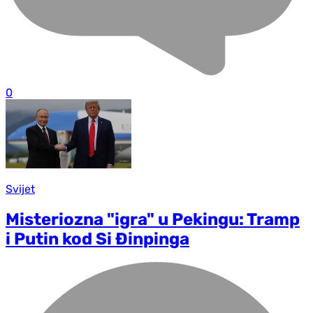
0
Svijet
Misteriozna "igra" u Pekingu: Tramp
i Putin kod Si Đinpinga