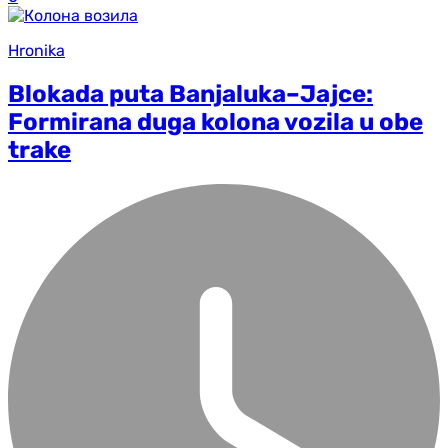
Hronika
Blokada puta Banjaluka–Jajce:
Formirana duga kolona vozila u obe
trake