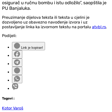
osigurač u ručnu bombu i istu odložilo”, saopštila je
PU Banjaluka.
Preuzimanje dijelova teksta ili teksta u cjelini je
dozvoljeno uz obavezno navođenje izvora i uz
postavljanje linka ka izvornom tekstu na portalu
atvbl.rs
.
Podijeli:
Link je kopiran!
Tag
ovi
:
Kotor Varoš