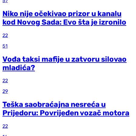
57
Niko nije očekivao prizor u kanalu
kod Novog Sada: Evo šta je izronilo
22
51
Vođa taksi mafije u zatvoru silovao
mladića?
22
29
Teška saobraćajna nesreća u
Prijedoru: Povrijeđen vozač motora
22