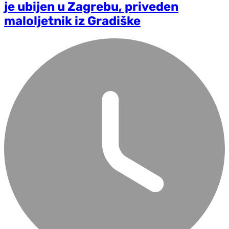
je ubijen u Zagrebu, priveden
maloljetnik iz Gradiške