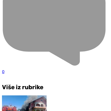
0
Više iz rubrike