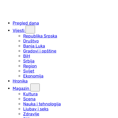
Pregled dana
Vijesti
Republika Srpska
Društvo
Banja Luka
Gradovi i opštine
BiH
Srbija
Region
Svijet
Ekonomija
Hronika
Magazin
Kultura
Scena
Nauka i tehnologija
Ljubav i seks
Zdravlje