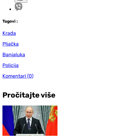
Tag
ovi
:
Krađa
Pljačka
Banjaluka
Policija
Komentari
(0)
Pročitajte više