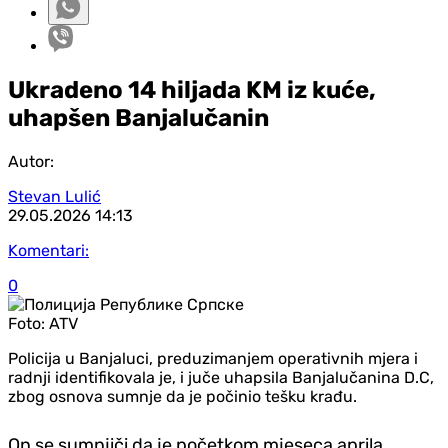
Ukradeno 14 hiljada KM iz kuće,
uhapšen Banjalučanin
Autor:
Stevan Lulić
29.05.2026
14:13
Komentari:
0
Foto:
ATV
Policija u Banjaluci, preduzimanjem operativnih mjera i
radnji identifikovala je, i juče uhapsila Banjalučanina D.C,
zbog osnova sumnje da je počinio tešku krađu.
On se sumnjiči da je početkom mjeseca aprila