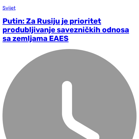
Svijet
Putin: Za Rusiju je prioritet
produbljivanje savezničkih odnosa
sa zemljama EAES