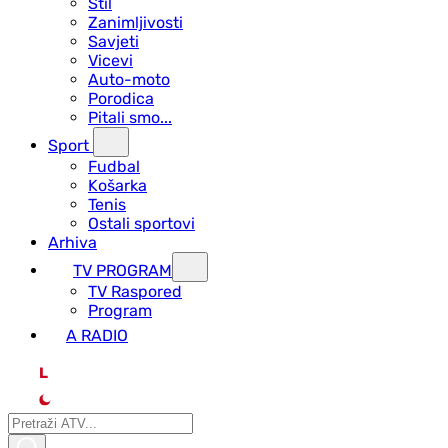
Stil
Zanimljivosti
Savjeti
Vicevi
Auto-moto
Porodica
Pitali smo...
Sport
Fudbal
Košarka
Tenis
Ostali sportovi
Arhiva
TV PROGRAM
ТV Raspored
Program
A RADIO
L