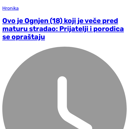
Hronika
Ovo je Ognjen (18) koji je veče pred
maturu stradao: Prijatelji i porodica
se opraštaju