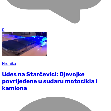
0
Hronika
Udes na Starčevici: Djevojke
povrijeđene u sudaru motocikla i
kamiona