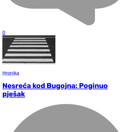
0
Hronika
Nesreća kod Bugojna: Poginuo
pješak