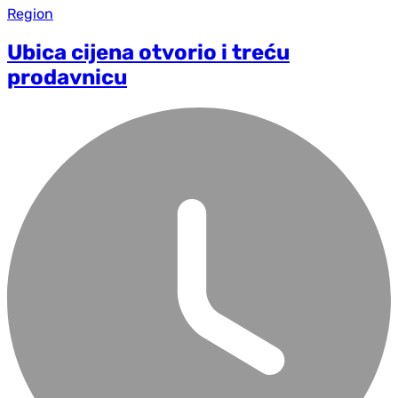
Region
Ubica cijena otvorio i treću
prodavnicu