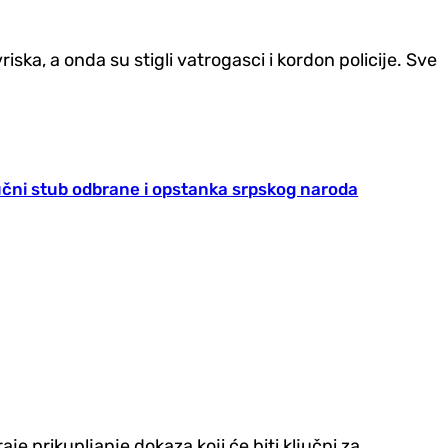
iska, a onda su stigli vatrogasci i kordon policije. Sve
jučni stub odbrane i opstanka srpskog naroda
je prikupljanje dokaza koji će biti ključni za