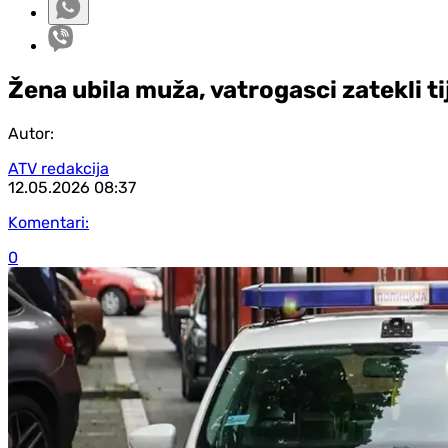
Žena ubila muža, vatrogasci zatekli tij
Autor:
ATV redakcija
12.05.2026
08:37
Komentari:
0