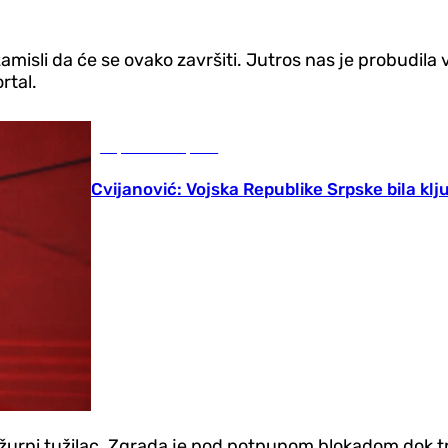
misli da će se ovako završiti. Jutros nas je probudila vr
rtal.
Republika Srpska
Cvijanović: Vojska Republike Srpske bila kl
dežurni tužilac. Zgrada je pod potpunom blokadom dok tra