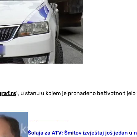
graf.rs
'', u stanu u kojem je pronađeno beživotno tije
Republika Srpska
Šolaja za ATV: Šmitov izvještaj još jedan u