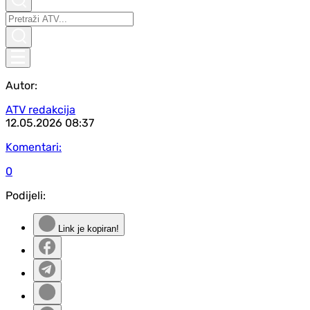
Autor:
ATV redakcija
12.05.2026
08:37
Komentari:
0
Podijeli:
Link je kopiran!