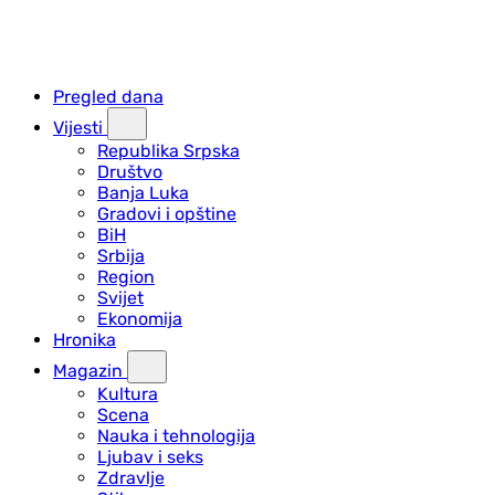
Pregled dana
Vijesti
Republika Srpska
Društvo
Banja Luka
Gradovi i opštine
BiH
Srbija
Region
Svijet
Ekonomija
Hronika
Magazin
Kultura
Scena
Nauka i tehnologija
Ljubav i seks
Zdravlje