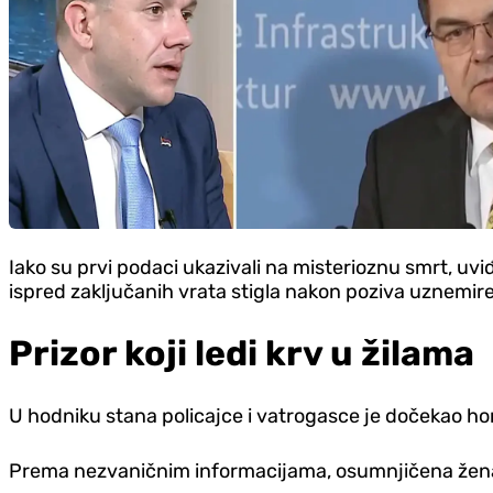
Iako su prvi podaci ukazivali na misterioznu smrt, uvi
ispred zaključanih vrata stigla nakon poziva uznemiren
Prizor koji ledi krv u žilama
U hodniku stana policajce i vatrogasce je dočekao horor
Prema nezvaničnim informacijama, osumnjičena žena