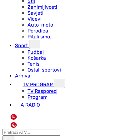
Stil
Zanimljivosti
Savjeti
Vicevi
Auto-moto
Porodica
Pitali smo...
Sport
Fudbal
Košarka
Tenis
Ostali sportovi
Arhiva
TV PROGRAM
ТV Raspored
Program
A RADIO
L