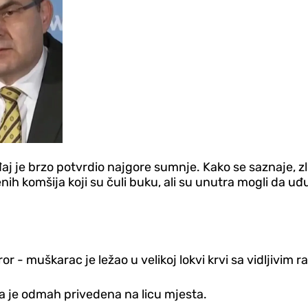
đaj je brzo potvrdio najgore sumnje. Kako se saznaje, zl
ih komšija koji su čuli buku, ali su unutra mogli da uđu
 - muškarac je ležao u velikoj lokvi krvi sa vidljivim r
 je odmah privedena na licu mjesta.