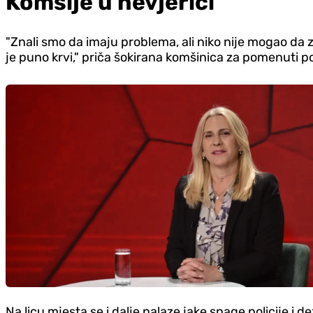
Komšije u nevjerici
"Znali smo da imaju problema, ali niko nije mogao da za
je puno krvi," priča šokirana komšinica za pomenuti po
Na licu mjesta se i dalje nalaze jake snage policije i 