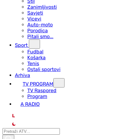
Stil
Zanimljivosti
Savjeti
Vicevi
Auto-moto
Porodica
Pitali smo...
Sport
Fudbal
Košarka
Tenis
Ostali sportovi
Arhiva
TV PROGRAM
ТV Raspored
Program
A RADIO
L