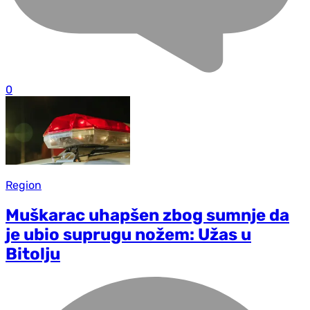
0
Region
Muškarac uhapšen zbog sumnje da
je ubio suprugu nožem: Užas u
Bitolju