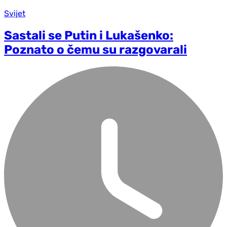
Svijet
Sastali se Putin i Lukašenko:
Poznato o čemu su razgovarali