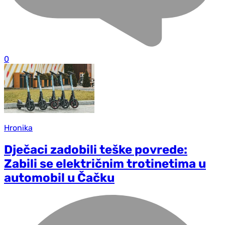
0
Hronika
Dječaci zadobili teške povrede:
Zabili se električnim trotinetima u
automobil u Čačku