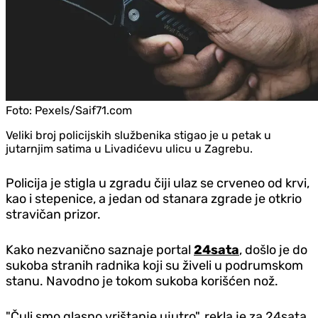
Foto:
Pexels/Saif71.com
Veliki broj policijskih službenika stigao je u petak u
jutarnjim satima u Livadićevu ulicu u Zagrebu.
Policija je stigla u zgradu čiji ulaz se crveneo od krvi,
kao i stepenice, a jedan od stanara zgrade je otkrio
stravičan prizor.
Kako nezvanično saznaje portal
24sata
, došlo je do
sukoba stranih radnika koji su živeli u podrumskom
stanu. Navodno je tokom sukoba korišćen nož.
"Čuli smo glasno vrištanje ujutro", rekla je za 24sata