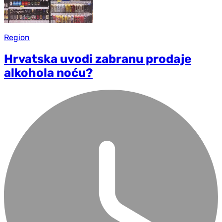
Region
Hrvatska uvodi zabranu prodaje
alkohola noću?