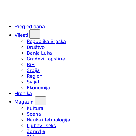
Pregled dana
Vijesti
Republika Srpska
Društvo
Banja Luka
Gradovi i opštine
BiH
Srbija
Region
Svijet
Ekonomija
Hronika
Magazin
Kultura
Scena
Nauka i tehnologija
Ljubav i seks
Zdravlje