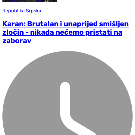
Republika Srpska
Karan: Brutalan i unaprijed smišljen
zločin - nikada nećemo pristati na
zaborav