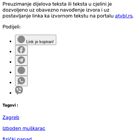
Preuzimanje dijelova teksta ili teksta u cjelini je
dozvoljeno uz obavezno navođenje izvora i uz
postavljanje linka ka izvornom tekstu na portalu
atvbl.rs
.
Podijeli:
Link je kopiran!
Tag
ovi
:
Zagreb
Izboden muškarac
fizički napad