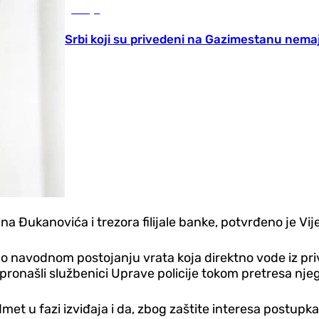
Srbija
Srbi koji su privedeni na Gazimestanu nema
ana Đukanovića i trezora filijale banke, potvrđeno je Vij
 o navodnom postojanju vrata koja direktno vode iz priva
 pronašli službenici Uprave policije tokom pretresa nj
edmet u fazi izviđaja i da, zbog zaštite interesa postup