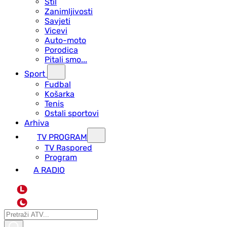
Stil
Zanimljivosti
Savjeti
Vicevi
Auto-moto
Porodica
Pitali smo...
Sport
Fudbal
Košarka
Tenis
Ostali sportovi
Arhiva
TV PROGRAM
ТV Raspored
Program
A RADIO
L