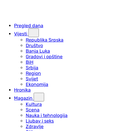
Pregled dana
Vijesti
Republika Srpska
Društvo
Banja Luka
Gradovi i opštine
BiH
Srbija
Region
Svijet
Ekonomija
Hronika
Magazin
Kultura
Scena
Nauka i tehnologija
Ljubav i seks
Zdravlje