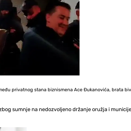
 između privatnog stana biznismena Ace Đukanovića, brata bi
og sumnje na nedozvoljeno držanje oružja i municije,