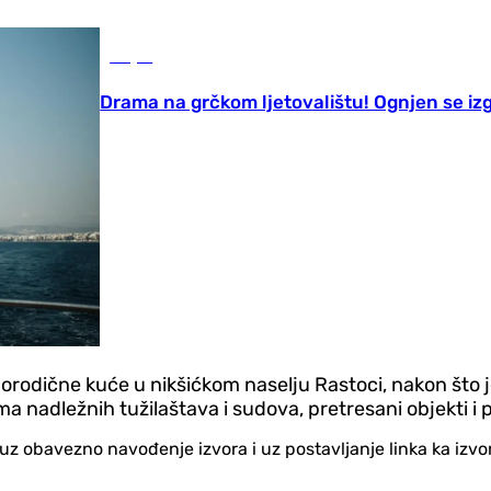
Svijet
Drama na grčkom ljetovalištu! Ognjen se izg
odične kuće u nikšićkom naselju Rastoci, nakon što je p
a nadležnih tužilaštava i sudova, pretresani objekti i pr
no uz obavezno navođenje izvora i uz postavljanje linka ka iz