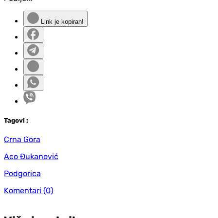
Link je kopiran!
Tag
ovi
:
Crna Gora
Aco Đukanović
Podgorica
Komentari
(0)