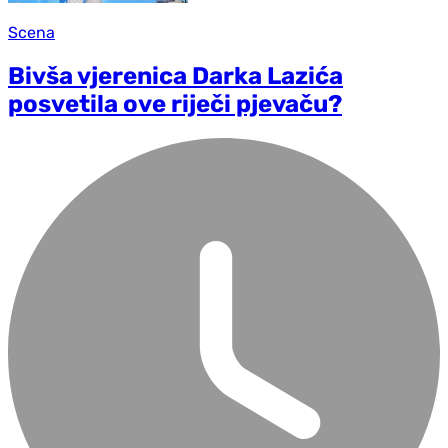
Scena
Bivša vjerenica Darka Lazića
posvetila ove riječi pjevaču?