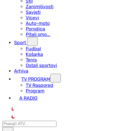
Stil
Zanimljivosti
Savjeti
Vicevi
Auto-moto
Porodica
Pitali smo...
Sport
Fudbal
Košarka
Tenis
Ostali sportovi
Arhiva
TV PROGRAM
ТV Raspored
Program
A RADIO
L