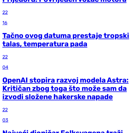
22
16
Tačno ovog datuma prestaje tropski
talas, temperatura pada
22
04
OpenAI stopira razvoj modela Astra:
Kritičan zbog toga što može sam da
izvodi složene hakerske napade
22
03
Najveći dioničar Folksvagena traži