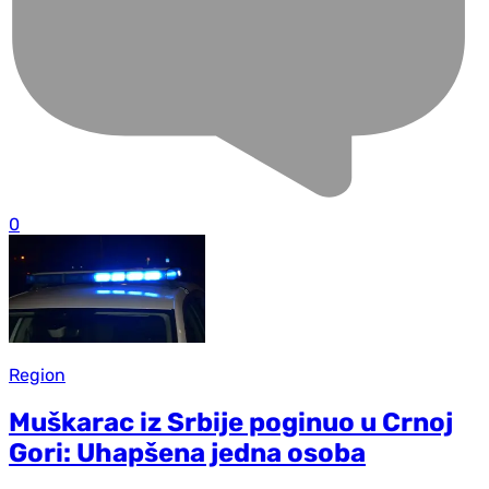
0
Region
Muškarac iz Srbije poginuo u Crnoj
Gori: Uhapšena jedna osoba