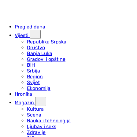
Pregled dana
Vijesti
Republika Srpska
Društvo
Banja Luka
Gradovi i opštine
BiH
Srbija
Region
Svijet
Ekonomija
Hronika
Magazin
Kultura
Scena
Nauka i tehnologija
Ljubav i seks
Zdravlje