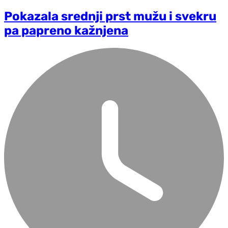
Pokazala srednji prst mužu i svekru
pa papreno kažnjena