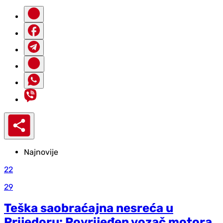
Najnovije
22
29
Teška saobraćajna nesreća u
Prijedoru: Povrijeđen vozač motora