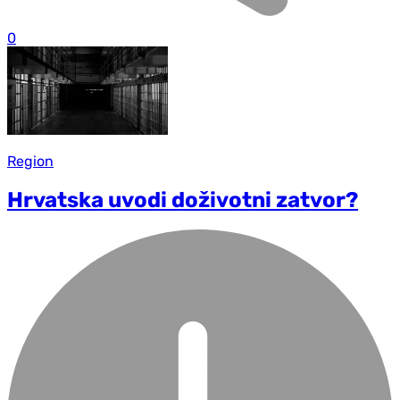
0
Region
Hrvatska uvodi doživotni zatvor?