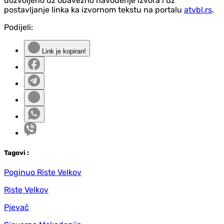
dozvoljeno uz obavezno navođenje izvora i uz
postavljanje linka ka izvornom tekstu na portalu
atvbl.rs
.
Podijeli:
Link je kopiran!
Tag
ovi
:
Poginuo Riste Velkov
Riste Velkov
Pjevač