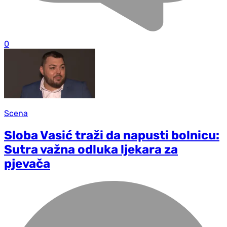
0
Scena
Sloba Vasić traži da napusti bolnicu:
Sutra važna odluka ljekara za
pjevača