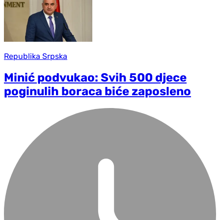
Republika Srpska
Minić podvukao: Svih 500 djece
poginulih boraca biće zaposleno