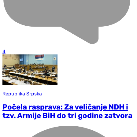
4
Republika Srpska
Počela rasprava: Za veličanje NDH i
tzv. Armije BiH do tri godine zatvora