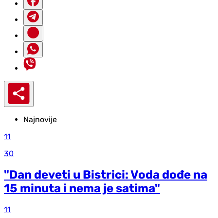
Najnovije
11
30
"Dan deveti u Bistrici: Voda dođe na
15 minuta i nema je satima"
11