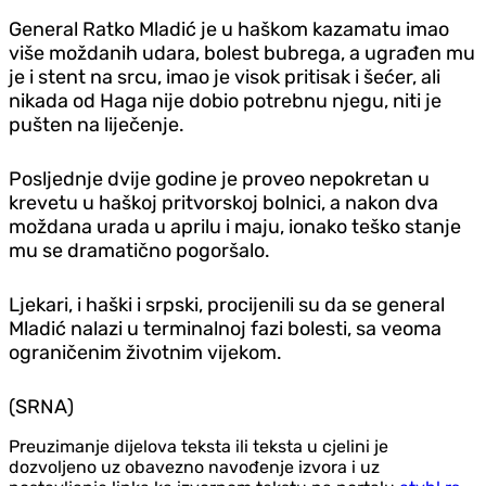
General Ratko Mladić je u haškom kazamatu imao
više moždanih udara, bolest bubrega, a ugrađen mu
je i stent na srcu, imao je visok pritisak i šećer, ali
nikada od Haga nije dobio potrebnu njegu, niti je
pušten na liječenje.
Posljednje dvije godine je proveo nepokretan u
krevetu u haškoj pritvorskoj bolnici, a nakon dva
moždana urada u aprilu i maju, ionako teško stanje
mu se dramatično pogoršalo.
Ljekari, i haški i srpski, procijenili su da se general
Mladić nalazi u terminalnoj fazi bolesti, sa veoma
ograničenim životnim vijekom.
(SRNA)
Preuzimanje dijelova teksta ili teksta u cjelini je
dozvoljeno uz obavezno navođenje izvora i uz