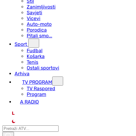
Stil
Zanimljivosti
Savjeti
Vicevi
Auto-moto
Porodica
Pitali smo...
Sport
Fudbal
Košarka
Tenis
Ostali sportovi
Arhiva
TV PROGRAM
ТV Raspored
Program
A RADIO
L