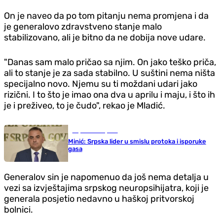
On je naveo da po tom pitanju nema promjena i da
je generalovo zdravstveno stanje malo
stabilizovano, ali je bitno da ne dobija nove udare.
"Danas sam malo pričao sa njim. On jako teško priča,
ali to stanje je za sada stabilno. U suštini nema ništa
specijalno novo. Njemu su ti moždani udari jako
rizični. I to što je imao ona dva u aprilu i maju, i što ih
je i preživeo, to je čudo", rekao je Mladić.
Republika Srpska
Minić: Srpska lider u smislu protoka i isporuke
gasa
Generalov sin je napomenuo da još nema detalja u
vezi sa izvještajima srpskog neuropsihijatra, koji je
generala posjetio nedavno u haškoj pritvorskoj
bolnici.