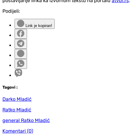
postavljanje linka ka izvornom tekstu na portalu
atvbl.rs
.
Podijeli:
Link je kopiran!
Tag
ovi
:
Darko Mladić
Ratko Mladić
general Ratko Mladić
Komentari
(0)