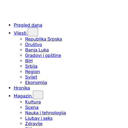
Pregled dana
Vijesti
Republika Srpska
Društvo
Banja Luka
Gradovi i opštine
BiH
Srbija
Region
Svijet
Ekonomija
Hronika
Magazin
Kultura
Scena
Nauka i tehnologija
Ljubav i seks
Zdravlje