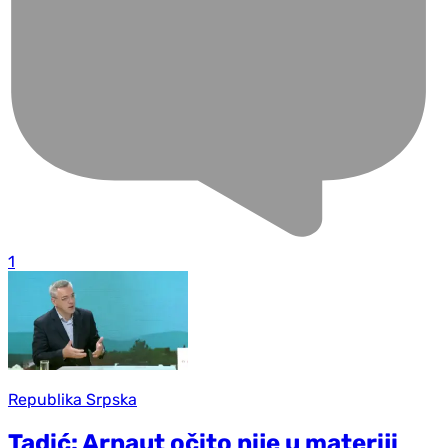
1
Republika Srpska
Tadić: Arnaut očito nije u materiji