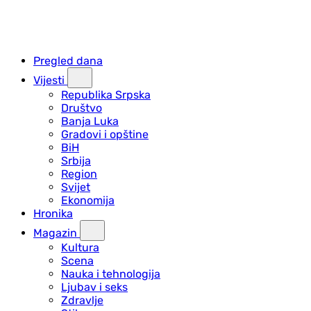
Pregled dana
Vijesti
Republika Srpska
Društvo
Banja Luka
Gradovi i opštine
BiH
Srbija
Region
Svijet
Ekonomija
Hronika
Magazin
Kultura
Scena
Nauka i tehnologija
Ljubav i seks
Zdravlje