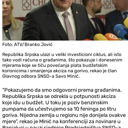
Foto:
ATV/Branko Jović
Republika Srpska ulazi u veliki investicioni ciklus, ali isto
tako vodi računa o građanima, što pokazuje i donesenim
mjerama koje se tiču povećanja plata budžetskim
korisnicima i smanjenja akciza na gorivo, rekao je član
Glavnog odbora SNSD-a Savo Minić.
"Pokazujemo da smo odgovorni prema građanima.
Republika Srpska se odrekla u potpunosti akciza
koje idu u budžet. U toku je poziv benzinskim
pumpama da učestvujemo sa 10 feninga po litru
goriva. Nijedna zemlja u regionu nije donijela ovakve
mjere", rekao je Minić na konferenciji za novinare u
Banjaluci u pauzi sjednice Predsjedništva SNSD-a.