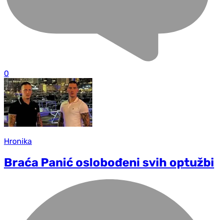
0
Hronika
Braća Panić oslobođeni svih optužbi