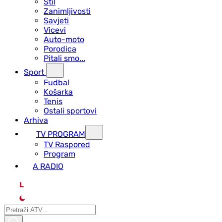
Stil
Zanimljivosti
Savjeti
Vicevi
Auto-moto
Porodica
Pitali smo...
Sport
Fudbal
Košarka
Tenis
Ostali sportovi
Arhiva
TV PROGRAM
ТV Raspored
Program
A RADIO
L