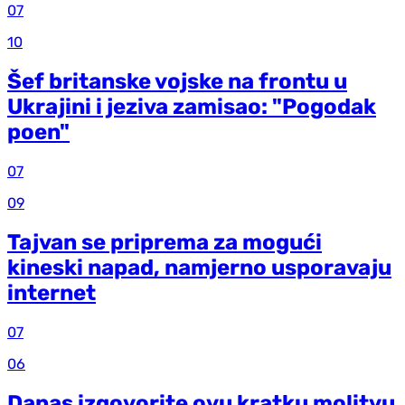
07
10
Šef britanske vojske na frontu u
Ukrajini i jeziva zamisao: "Pogodak
poen"
07
09
Tajvan se priprema za mogući
kineski napad, namjerno usporavaju
internet
07
06
Danas izgovorite ovu kratku molitvu