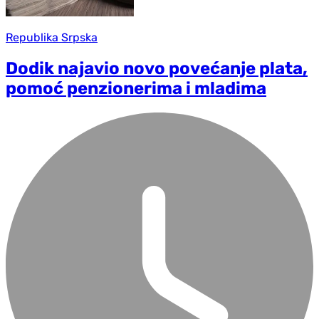
Republika Srpska
Dodik najavio novo povećanje plata,
pomoć penzionerima i mladima