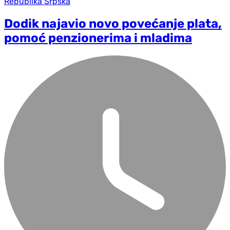
Republika Srpska
Dodik najavio novo povećanje plata,
pomoć penzionerima i mladima