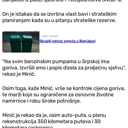
On je istakao da se izvršna vlast bavi i strateškim
planiranjem kada su u pitanju strateške rezerve.
Banja Luka
Skuplji odvoz smeća u Banjaluci
"Na svim benzinskim pumpama u Srpskoj ima
goriva. Izvršili smo i popis dizela za proljećnu sjetvu",
rekao je Minić.
Osim toga, kaže Minić, vrše se kontrole cijena goriva,
te marži koje su ograničene za osnovne životne
namirnice i robu široke potrošnje.
Minić je rekao da je, osim auto-puta, u planu
rekonstrukcija 350 kilometara puteva i 30
kilometara raskrsnica.