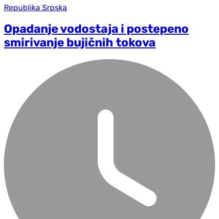
Republika Srpska
Opadanje vodostaja i postepeno
smirivanje bujičnih tokova