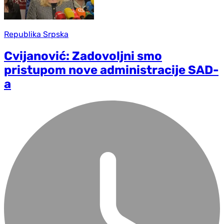
Republika Srpska
Cvijanović: Zadovoljni smo
pristupom nove administracije SAD-
a