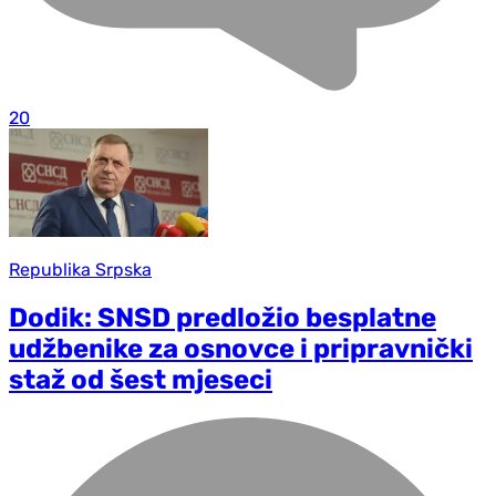
20
Republika Srpska
Dodik: SNSD predložio besplatne
udžbenike za osnovce i pripravnički
staž od šest mjeseci