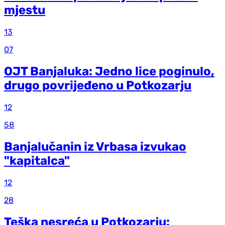
mjestu
13
07
OJT Banjaluka: Jedno lice poginulo,
drugo povrijeđeno u Potkozarju
12
58
Banjalučanin iz Vrbasa izvukao
"kapitalca"
12
28
Teška nesreća u Potkozarju: