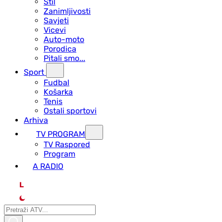
Stil
Zanimljivosti
Savjeti
Vicevi
Auto-moto
Porodica
Pitali smo...
Sport
Fudbal
Košarka
Tenis
Ostali sportovi
Arhiva
TV PROGRAM
ТV Raspored
Program
A RADIO
L