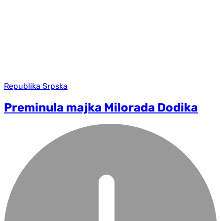
Republika Srpska
Preminula majka Milorada Dodika