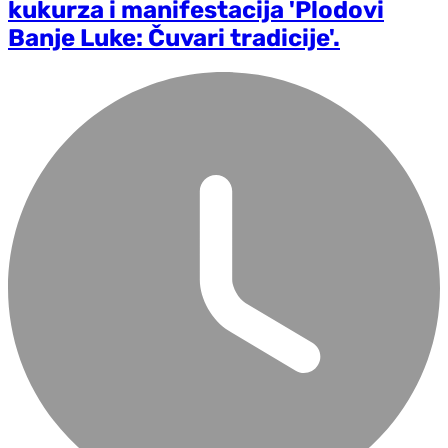
kukurza i manifestacija 'Plodovi
Banje Luke: Čuvari tradicije'.