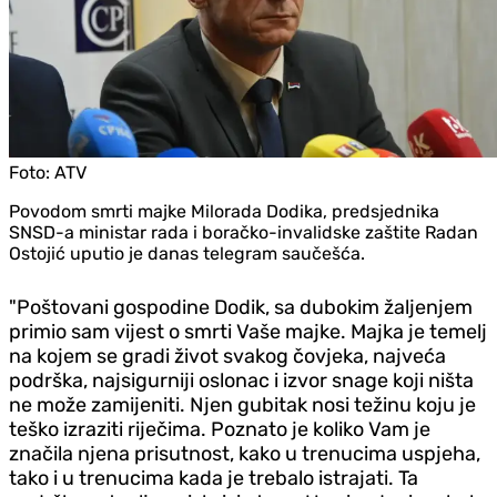
Foto:
ATV
Povodom smrti majke Milorada Dodika, predsjednika
SNSD-a ministar rada i boračko-invalidske zaštite Radan
Ostojić uputio je danas telegram saučešća.
"Poštovani gospodine Dodik, sa dubokim žaljenjem
primio sam vijest o smrti Vaše majke. Majka je temelj
na kojem se gradi život svakog čovjeka, najveća
podrška, najsigurniji oslonac i izvor snage koji ništa
ne može zamijeniti. Njen gubitak nosi težinu koju je
teško izraziti riječima. Poznato je koliko Vam je
značila njena prisutnost, kako u trenucima uspjeha,
tako i u trenucima kada je trebalo istrajati. Ta