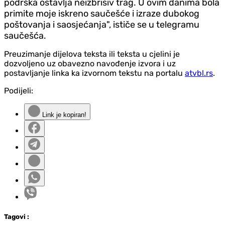
podrška ostavlja neizbrisiv trag. U ovim danima bola
primite moje iskreno saučešće i izraze dubokog
poštovanja i saosjećanja", ističe se u telegramu
saučešća.
Preuzimanje dijelova teksta ili teksta u cjelini je
dozvoljeno uz obavezno navođenje izvora i uz
postavljanje linka ka izvornom tekstu na portalu
atvbl.rs
.
Podijeli:
Link je kopiran!
Tag
ovi
: