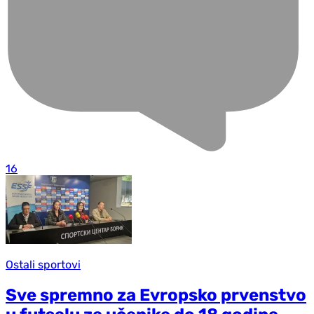
16
Ostali sportovi
Sve spremno za Evropsko prvenstvo