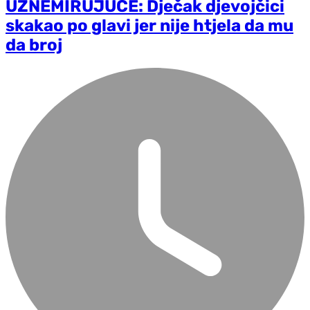
UZNEMIRUJUĆE: Dječak djevojčici
skakao po glavi jer nije htjela da mu
da broj