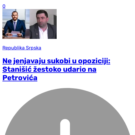
0
Republika Srpska
Ne jenjavaju sukobi u opoziciji:
Stanišić žestoko udario na
Petrovića