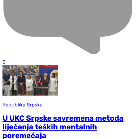
0
Republika Srpska
U UKC Srpske savremena metoda
liječenja teških mentalnih
poremećaja