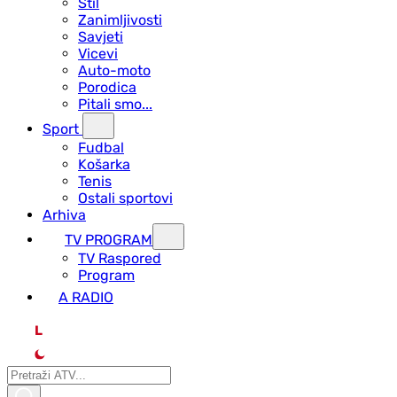
Stil
Zanimljivosti
Savjeti
Vicevi
Auto-moto
Porodica
Pitali smo...
Sport
Fudbal
Košarka
Tenis
Ostali sportovi
Arhiva
TV PROGRAM
ТV Raspored
Program
A RADIO
L