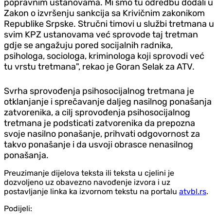
popravnim ustanovama. Mi smo tu odredbu dodali u
Zakon o izvršenju sankcija sa Krivičnim zakonikom
Republike Srpske. Stručni timovi u službi tretmana u
svim KPZ ustanovama već sprovode taj tretman
gdje se angažuju pored socijalnih radnika,
psihologa, sociologa, kriminologa koji sprovodi već
tu vrstu tretmana", rekao je Goran Selak za ATV.
Svrha sprovođenja psihosocijalnog tretmana je
otklanjanje i sprečavanje daljeg nasilnog ponašanja
zatvorenika, a cilj sprovođenja psihosocijalnog
tretmana je podsticati zatvorenika da prepozna
svoje nasilno ponašanje, prihvati odgovornost za
takvo ponašanje i da usvoji obrasce nenasilnog
ponašanja.
Preuzimanje dijelova teksta ili teksta u cjelini je
dozvoljeno uz obavezno navođenje izvora i uz
postavljanje linka ka izvornom tekstu na portalu
atvbl.rs
.
Podijeli: