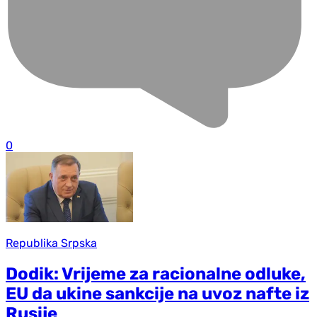
0
Republika Srpska
Dodik: Vrijeme za racionalne odluke,
EU da ukine sankcije na uvoz nafte iz
Rusije