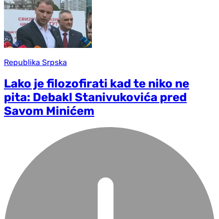
Republika Srpska
Lako je filozofirati kad te niko ne
pita: Debakl Stanivukovića pred
Savom Minićem