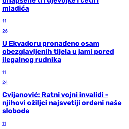
uhapšene tri djevojke i četiri
mladića
11
26
U Ekvadoru pronađeno osam
obezglavljenih tijela u jami pored
ilegalnog rudnika
11
24
Cvijanović: Ratni vojni invalidi -
njihovi ožiljci najsvetiji ordeni naše
slobode
11