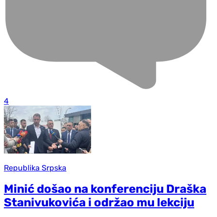
4
Republika Srpska
Minić došao na konferenciju Draška
Stanivukovića i održao mu lekciju