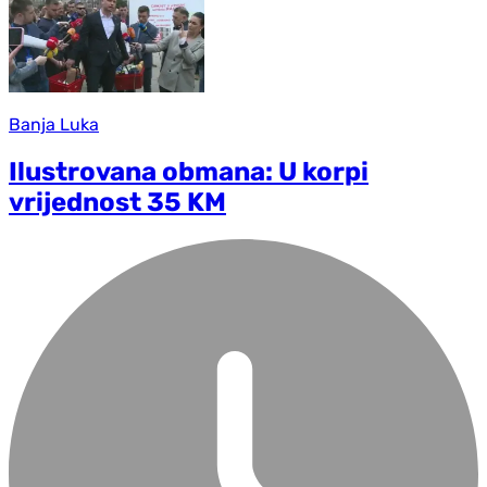
Banja Luka
Ilustrovana obmana: U korpi
vrijednost 35 KM