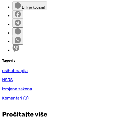
Link je kopiran!
Tag
ovi
:
psihoterapija
NSRS
izmjene zakona
Komentari
(0)
Pročitajte više