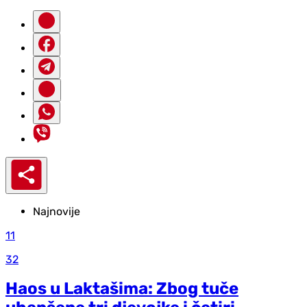
Najnovije
11
32
Haos u Laktašima: Zbog tuče