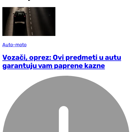
Auto-moto
Vozači, oprez: Ovi predmeti u autu
garantuju vam paprene kazne