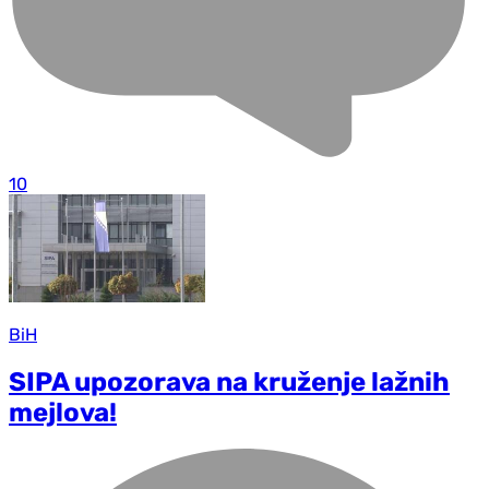
10
BiH
SIPA upozorava na kruženje lažnih
mejlova!