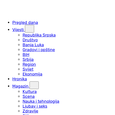
Pregled dana
Vijesti
Republika Srpska
Društvo
Banja Luka
Gradovi i opštine
BiH
Srbija
Region
Svijet
Ekonomija
Hronika
Magazin
Kultura
Scena
Nauka i tehnologija
Ljubav i seks
Zdravlje