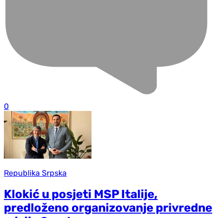
0
Republika Srpska
Klokić u posjeti MSP Italije,
predloženo organizovanje privredne