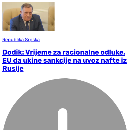
Republika Srpska
Dodik: Vrijeme za racionalne odluke,
EU da ukine sankcije na uvoz nafte iz
Rusije