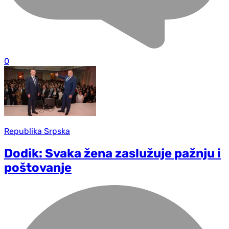
0
Republika Srpska
Dodik: Svaka žena zaslužuje pažnju i
poštovanje