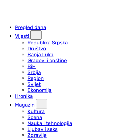
Pregled dana
Vijesti
Republika Srpska
Društvo
Banja Luka
Gradovi i opštine
BiH
Srbija
Region
Svijet
Ekonomija
Hronika
Magazin
Kultura
Scena
Nauka i tehnologija
Ljubav i seks
Zdravlje