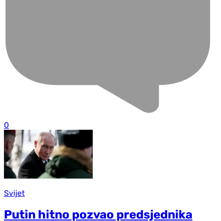
0
Svijet
Putin hitno pozvao predsjednika