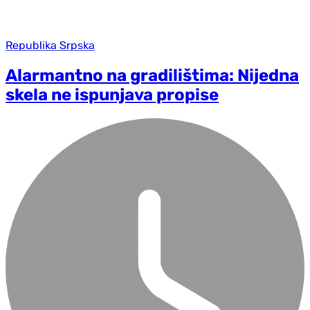
Republika Srpska
Alarmantno na gradilištima: Nijedna
skela ne ispunjava propise