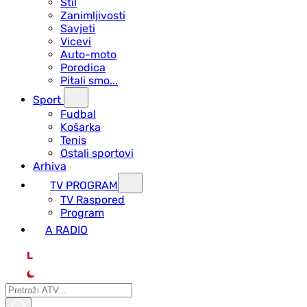
Stil
Zanimljivosti
Savjeti
Vicevi
Auto-moto
Porodica
Pitali smo...
Sport
Fudbal
Košarka
Tenis
Ostali sportovi
Arhiva
TV PROGRAM
ТV Raspored
Program
A RADIO
L