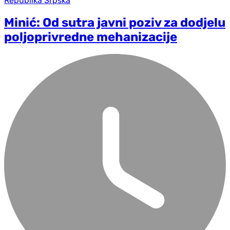
Republika Srpska
Minić: Od sutra javni poziv za dodjelu
poljoprivredne mehanizacije