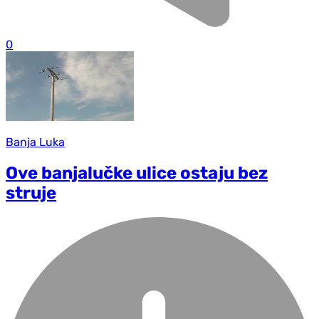
0
Banja Luka
Ove banjalučke ulice ostaju bez
struje