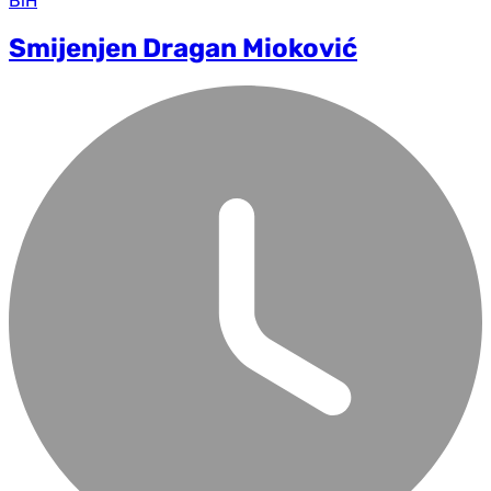
BiH
Smijenjen Dragan Mioković