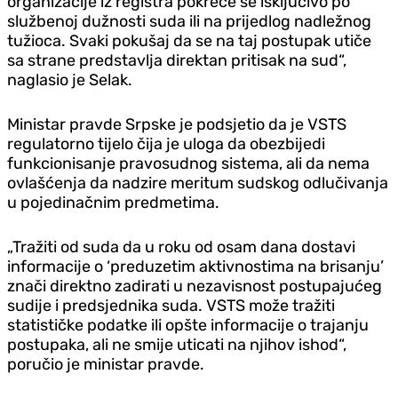
organizacije iz registra pokreće se isključivo po
službenoj dužnosti suda ili na prijedlog nadležnog
tužioca. Svaki pokušaj da se na taj postupak utiče
sa strane predstavlja direktan pritisak na sud“,
naglasio je Selak.
Ministar pravde Srpske je podsjetio da je VSTS
regulatorno tijelo čija je uloga da obezbijedi
funkcionisanje pravosudnog sistema, ali da nema
ovlašćenja da nadzire meritum sudskog odlučivanja
u pojedinačnim predmetima.
„Tražiti od suda da u roku od osam dana dostavi
informacije o ‘preduzetim aktivnostima na brisanju’
znači direktno zadirati u nezavisnost postupajućeg
sudije i predsjednika suda. VSTS može tražiti
statističke podatke ili opšte informacije o trajanju
postupaka, ali ne smije uticati na njihov ishod“,
poručio je ministar pravde.