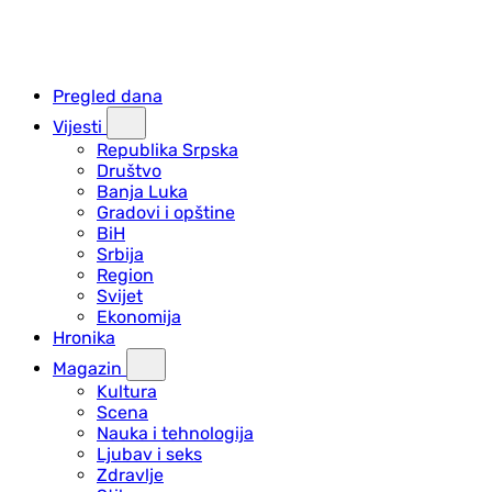
Pregled dana
Vijesti
Republika Srpska
Društvo
Banja Luka
Gradovi i opštine
BiH
Srbija
Region
Svijet
Ekonomija
Hronika
Magazin
Kultura
Scena
Nauka i tehnologija
Ljubav i seks
Zdravlje