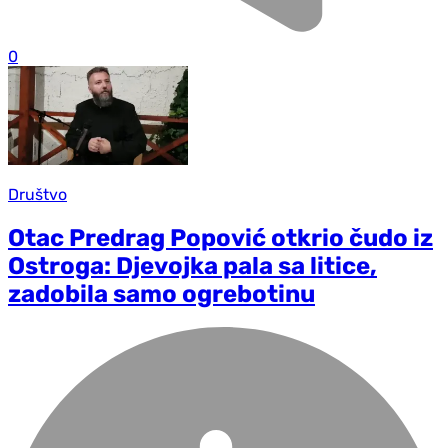
0
Društvo
Otac Predrag Popović otkrio čudo iz
Ostroga: Djevojka pala sa litice,
zadobila samo ogrebotinu