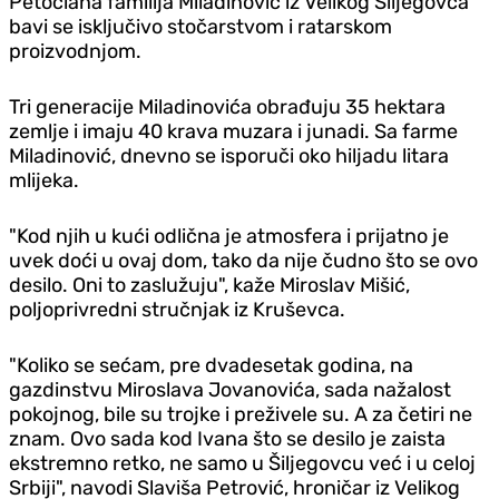
Petočlana familija Miladinović iz Velikog Šiljegovca
bavi se isključivo stočarstvom i ratarskom
proizvodnjom.
Tri generacije Miladinovića obrađuju 35 hektara
zemlje i imaju 40 krava muzara i junadi. Sa farme
Miladinović, dnevno se isporuči oko hiljadu litara
mlijeka.
"Kod njih u kući odlična je atmosfera i prijatno je
uvek doći u ovaj dom, tako da nije čudno što se ovo
desilo. Oni to zaslužuju", kaže Miroslav Mišić,
poljoprivredni stručnjak iz Kruševca.
"Koliko se sećam, pre dvadesetak godina, na
gazdinstvu Miroslava Jovanovića, sada nažalost
pokojnog, bile su trojke i preživele su. A za četiri ne
znam. Ovo sada kod Ivana što se desilo je zaista
ekstremno retko, ne samo u Šiljegovcu već i u celoj
Srbiji", navodi Slaviša Petrović, hroničar iz Velikog