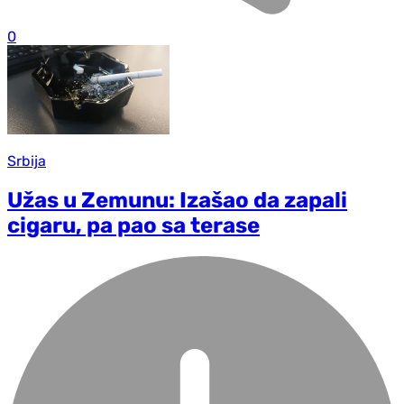
0
Srbija
Užas u Zemunu: Izašao da zapali
cigaru, pa pao sa terase