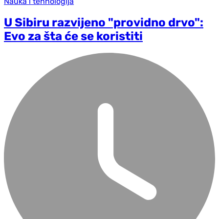
Nauka i tehnologija
U Sibiru razvijeno "providno drvo":
Evo za šta će se koristiti