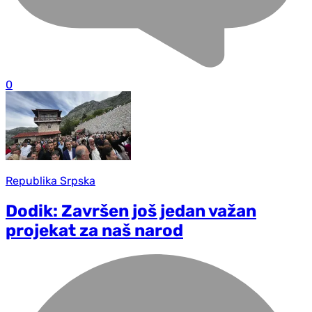
0
Republika Srpska
Dodik: Završen još jedan važan
projekat za naš narod