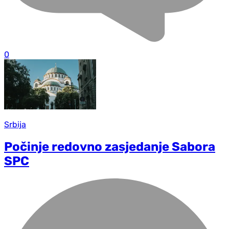
0
Srbija
Počinje redovno zasjedanje Sabora
SPC