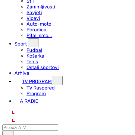
Stil
Zanimljivosti
Savjeti
Vicevi
Auto-moto
Porodica
Pitali smo...
Sport
Fudbal
Košarka
Tenis
Ostali sportovi
Arhiva
TV PROGRAM
ТV Raspored
Program
A RADIO
L