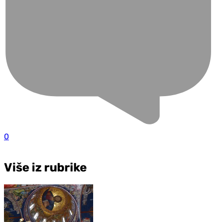
0
Više iz rubrike