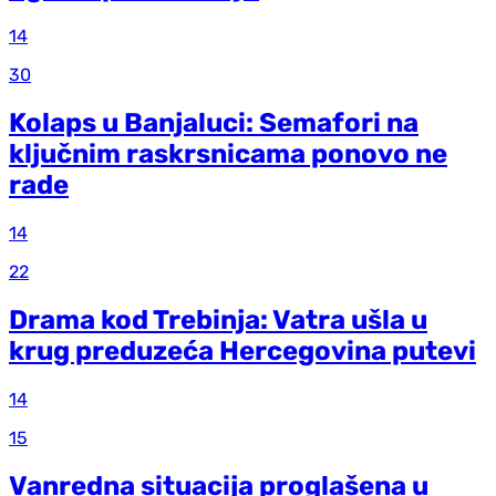
14
30
Kolaps u Banjaluci: Semafori na
ključnim raskrsnicama ponovo ne
rade
14
22
Drama kod Trebinja: Vatra ušla u
krug preduzeća Hercegovina putevi
14
15
Vanredna situacija proglašena u