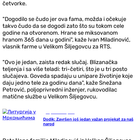
četvorke.
"Dogodilo se čudo jer ova fama, možda i očekuje
takvo čudo da se dogodi zato što su tokom cele
godine na otvorenom. Hrane se miksovanom
hranom 365 dana u godini", kaže Ivan Miladinović,
vlasnik farme u Velikom Šiljegovcu za RTS.
"Ovo je jedan, zaista redak slučaj. Blizanačka
teljenja i sa više teladi: tri-četiri, što je u tri posto
slučajeva. Goveda spadaju u unipare životinje koje
daju jedno tele za godinu dana", kaže Snežana
Petrović, poljoprivredni inženjer, rukovodilac
matične službe u Velikom Šiljegovcu.
Republika Srpska
Dodik: Završen još jedan važan projekat za naš
narod