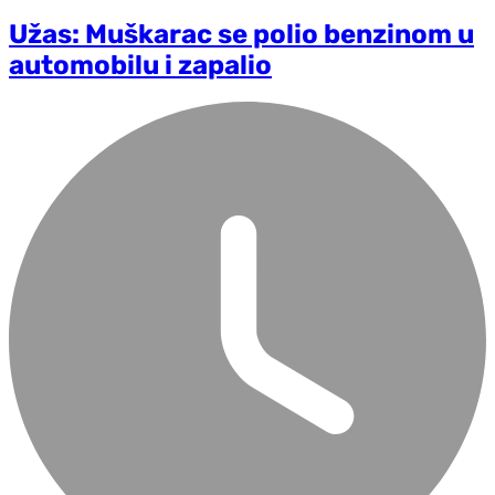
Užas: Muškarac se polio benzinom u
automobilu i zapalio