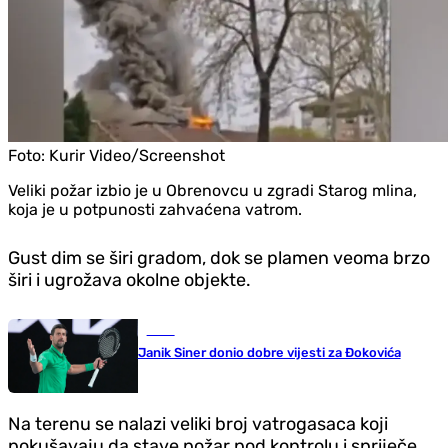
Foto:
Kurir Video/Screenshot
Veliki požar izbio je u Obrenovcu u zgradi Starog mlina,
koja je u potpunosti zahvaćena vatrom.
Gust dim se širi gradom, dok se plamen veoma brzo
širi i ugrožava okolne objekte.
Tenis
Janik Siner donio dobre vijesti za Đokovića
Na terenu se nalazi veliki broj vatrogasaca koji
pokušavaju da stave požar pod kontrolu i spriječe