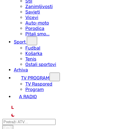
Stil
Zanimljivosti
Savjeti
Vicevi
Auto-moto
Porodica
Pitali smo...
Sport
Fudbal
Košarka
Tenis
Ostali sportovi
Arhiva
TV PROGRAM
ТV Raspored
Program
A RADIO
L