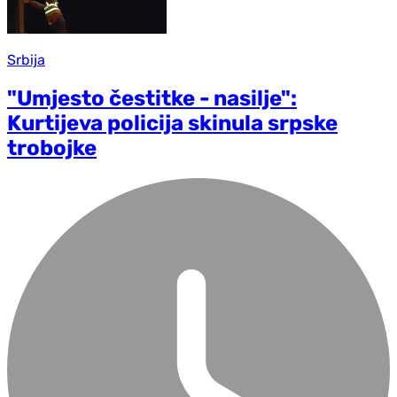
Srbija
"Umjesto čestitke - nasilje":
Kurtijeva policija skinula srpske
trobojke