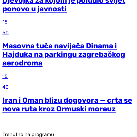
Djevojka za kojom je poludio svijet
ponovo u javnosti
15
50
Masovna tuča navijača Dinama i
Hajduka na parkingu zagrebačkog
aerodroma
15
40
Iran i Oman blizu dogovora — crta se
nova ruta kroz Ormuski moreuz
Trenutno na programu