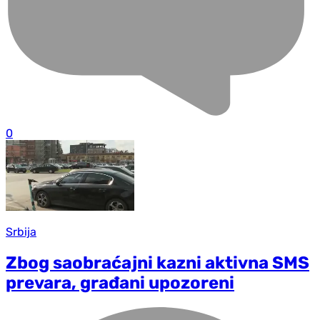
0
Srbija
Zbog saobraćajni kazni aktivna SMS
prevara, građani upozoreni