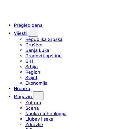
Pregled dana
Vijesti
Republika Srpska
Društvo
Banja Luka
Gradovi i opštine
BiH
Srbija
Region
Svijet
Ekonomija
Hronika
Magazin
Kultura
Scena
Nauka i tehnologija
Ljubav i seks
Zdravlje