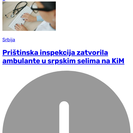
Srbija
Prištinska inspekcija zatvorila
ambulante u srpskim selima na KiM