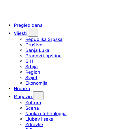
Pregled dana
Vijesti
Republika Srpska
Društvo
Banja Luka
Gradovi i opštine
BiH
Srbija
Region
Svijet
Ekonomija
Hronika
Magazin
Kultura
Scena
Nauka i tehnologija
Ljubav i seks
Zdravlje