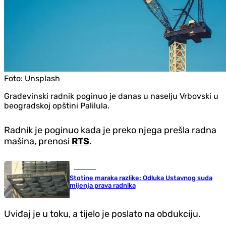
Foto:
Unsplash
Građevinski radnik poginuo je danas u naselju Vrbovski u
beogradskoj opštini Palilula.
Radnik je poginuo kada je preko njega prešla radna
mašina, prenosi
RTS
.
Društvo
Stotine maraka razlike: Odluka Ustavnog suda
mijenja prava radnika
Uviđaj je u toku, a tijelo je poslato na obdukciju.