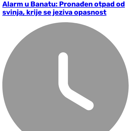
Alarm u Banatu: Pronađen otpad od
svinja, krije se jeziva opasnost