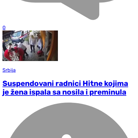
0
Srbija
Suspendovani radnici Hitne kojima
je žena ispala sa nosila i preminula