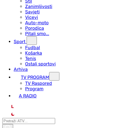
Stil
Zanimljivosti
Savjeti
Vicevi
Auto-moto
Porodica
Pitali smo...
Sport
Fudbal
Košarka
Tenis
Ostali sportovi
Arhiva
TV PROGRAM
ТV Raspored
Program
A RADIO
L