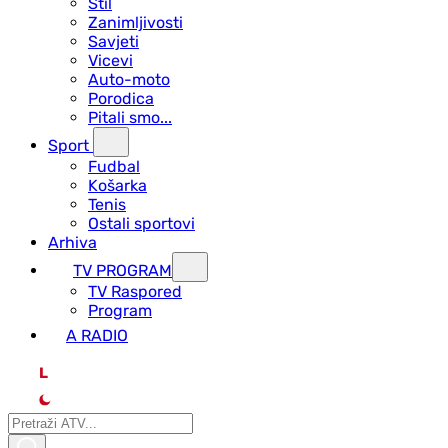
Stil
Zanimljivosti
Savjeti
Vicevi
Auto-moto
Porodica
Pitali smo...
Sport
Fudbal
Košarka
Tenis
Ostali sportovi
Arhiva
TV PROGRAM
ТV Raspored
Program
A RADIO
L