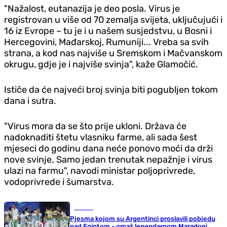
"Nažalost, eutanazija je deo posla. Virus je
registrovan u više od 70 zemalja svijeta, uključujući i
16 iz Evrope – tu je i u našem susjedstvu, u Bosni i
Hercegovini, Mađarskoj, Rumuniji... Vreba sa svih
strana, a kod nas najviše u Sremskom i Mačvanskom
okrugu, gdje je i najviše svinja", kaže Glamočić.
Ističe da će najveći broj svinja biti pogubljen tokom
dana i sutra.
"Virus mora da se što prije ukloni. Država će
nadoknaditi štetu vlasniku farme, ali sada šest
mjeseci do godinu dana neće ponovo moći da drži
nove svinje. Samo jedan trenutak nepažnje i virus
ulazi na farmu", navodi ministar poljoprivrede,
vodoprivrede i šumarstva.
Fudbal
Pjesma kojom su Argentinci proslavili pobjedu
nad Egiptom - omaž legendarnom Maradoni