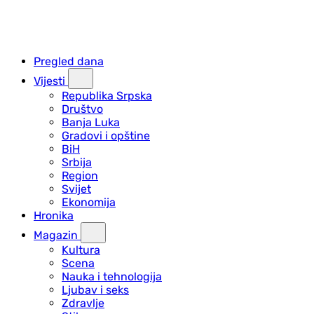
Pregled dana
Vijesti
Republika Srpska
Društvo
Banja Luka
Gradovi i opštine
BiH
Srbija
Region
Svijet
Ekonomija
Hronika
Magazin
Kultura
Scena
Nauka i tehnologija
Ljubav i seks
Zdravlje