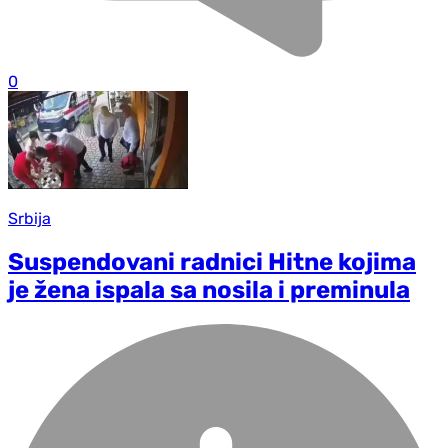
0
Srbija
Suspendovani radnici Hitne kojima
je žena ispala sa nosila i preminula