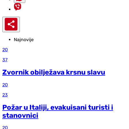
Najnovije
20
37
Zvornik obilježava krsnu slavu
20
23
Požar u Italiji, evakuisani turisti i
stanovnici
20