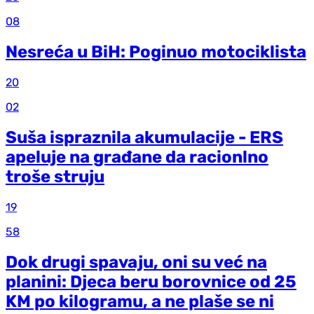
08
Nesreća u BiH: Poginuo motociklista
20
02
Suša ispraznila akumulacije - ERS
apeluje na građane da racionlno
troše struju
19
58
Dok drugi spavaju, oni su već na
planini: Djeca beru borovnice od 25
KM po kilogramu, a ne plaše se ni