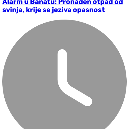
Alarm u Banatu: Pronađen otpad od
svinja, krije se jeziva opasnost