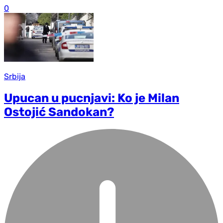
0
Srbija
Upucan u pucnjavi: Ko je Milan
Ostojić Sandokan?