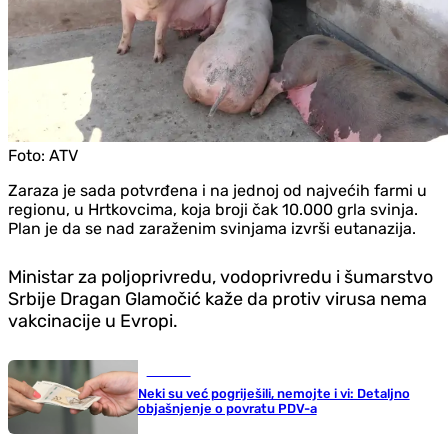
Foto:
ATV
Zaraza je sada potvrđena i na jednoj od najvećih farmi u
regionu, u Hrtkovcima, koja broji čak 10.000 grla svinja.
Plan je da se nad zaraženim svinjama izvrši eutanazija.
Ministar za poljoprivredu, vodoprivredu i šumarstvo
Srbije Dragan Glamočić kaže da protiv virusa nema
vakcinacije u Evropi.
Društvo
Neki su već pogriješili, nemojte i vi: Detaljno
objašnjenje o povratu PDV-a