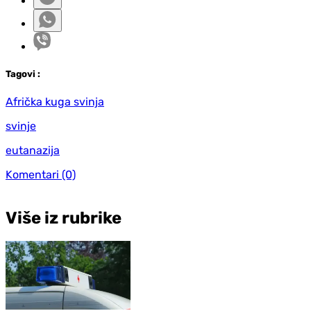
Tag
ovi
:
Afrička kuga svinja
svinje
eutanazija
Komentari
(0)
Više iz rubrike