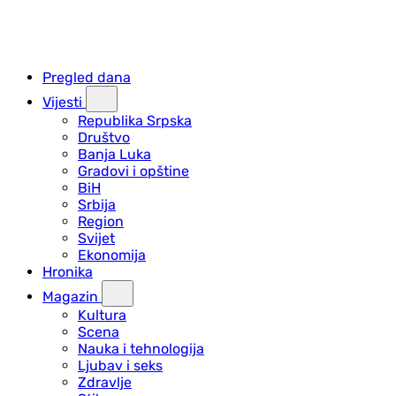
Pregled dana
Vijesti
Republika Srpska
Društvo
Banja Luka
Gradovi i opštine
BiH
Srbija
Region
Svijet
Ekonomija
Hronika
Magazin
Kultura
Scena
Nauka i tehnologija
Ljubav i seks
Zdravlje