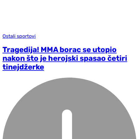
Ostali sportovi
Tragedija! MMA borac se utopio
nakon što je herojski spasao četiri
tinejdžerke