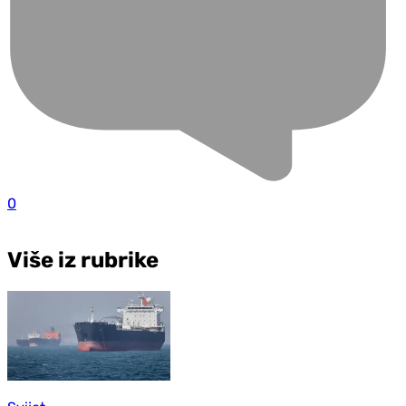
0
Više iz rubrike