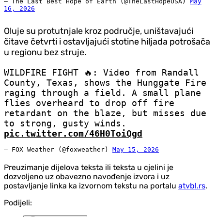
— The Last Best Hope of Earth (@TheLastHopeUSA)
May
16, 2026
Oluje su protutnjale kroz područje, uništavajući
čitave četvrti i ostavljajući stotine hiljada potrošača
u regionu bez struje.
WILDFIRE FIGHT 🔥: Video from Randall
County, Texas, shows the Hunggate Fire
raging through a field. A small plane
flies overheard to drop off fire
retardant on the blaze, but misses due
to strong, gusty winds.
pic.twitter.com/46H0ToiQgd
— FOX Weather (@foxweather)
May 15, 2026
Preuzimanje dijelova teksta ili teksta u cjelini je
dozvoljeno uz obavezno navođenje izvora i uz
postavljanje linka ka izvornom tekstu na portalu
atvbl.rs
.
Podijeli: