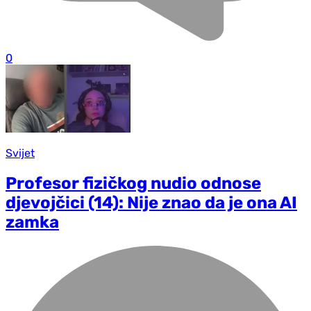
0
Svijet
Profesor fizičkog nudio odnose
djevojčici (14): Nije znao da je ona AI
zamka