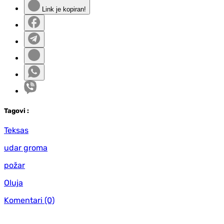
Link je kopiran!
Tag
ovi
:
Teksas
udar groma
požar
Oluja
Komentari
(0)