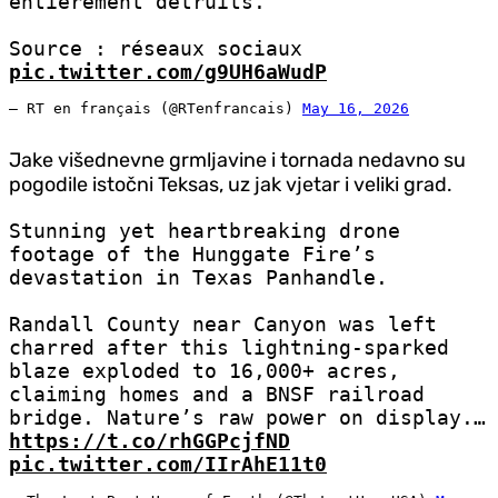
entièrement détruits.
Source : réseaux sociaux
pic.twitter.com/g9UH6aWudP
— RT en français (@RTenfrancais)
May 16, 2026
Jake višednevne grmljavine i tornada nedavno su
pogodile istočni Teksas, uz jak vjetar i veliki grad.
Stunning yet heartbreaking drone
footage of the Hunggate Fire’s
devastation in Texas Panhandle.
Randall County near Canyon was left
charred after this lightning-sparked
blaze exploded to 16,000+ acres,
claiming homes and a BNSF railroad
bridge. Nature’s raw power on display.…
https://t.co/rhGGPcjfND
pic.twitter.com/IIrAhE11t0