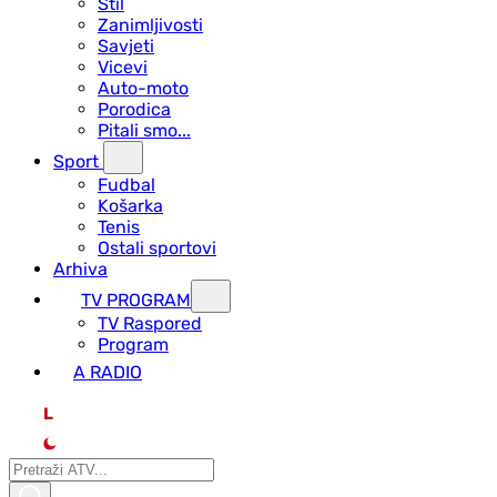
Stil
Zanimljivosti
Savjeti
Vicevi
Auto-moto
Porodica
Pitali smo...
Sport
Fudbal
Košarka
Tenis
Ostali sportovi
Arhiva
TV PROGRAM
ТV Raspored
Program
A RADIO
L