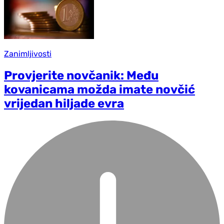
Zanimljivosti
Provjerite novčanik: Među
kovanicama možda imate novčić
vrijedan hiljade evra