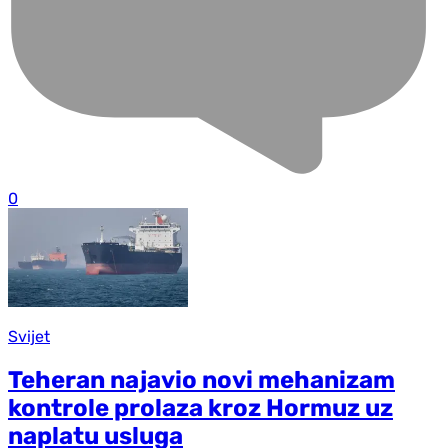
0
Svijet
Teheran najavio novi mehanizam
kontrole prolaza kroz Hormuz uz
naplatu usluga