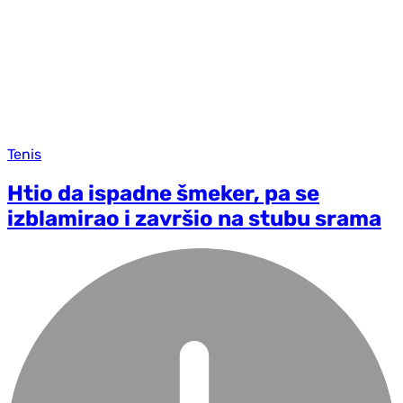
Tenis
Htio da ispadne šmeker, pa se
izblamirao i završio na stubu srama