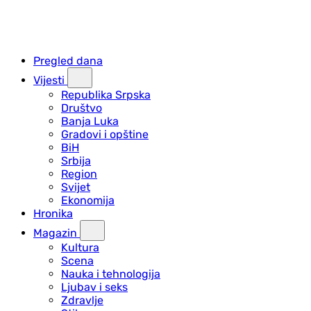
Pregled dana
Vijesti
Republika Srpska
Društvo
Banja Luka
Gradovi i opštine
BiH
Srbija
Region
Svijet
Ekonomija
Hronika
Magazin
Kultura
Scena
Nauka i tehnologija
Ljubav i seks
Zdravlje