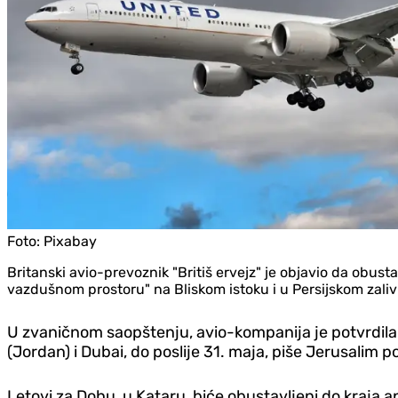
Foto:
Pixabay
Britanski avio-prevoznik "Britiš ervejz" je objavio da obusta
vazdušnom prostoru" na Bliskom istoku i u Persijskom zaliv
U zvaničnom saopštenju, avio-kompanija je potvrdila d
(Jordan) i Dubai, do poslije 31. maja, piše Jerusalim p
Letovi za Dohu, u Kataru, biće obustavljeni do kraja a