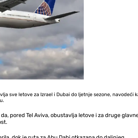
vlja sve letove za Izrael i Dubai do ljetnje sezone, navodeći 
u.
a, pored Tel Aviva, obustavlja letove i za druge glavne
ost.
prila, dok je ruta za Abu Dabi otkazana do daljnjeg.