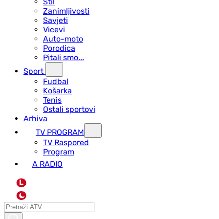
Stil
Zanimljivosti
Savjeti
Vicevi
Auto-moto
Porodica
Pitali smo...
Sport
Fudbal
Košarka
Tenis
Ostali sportovi
Arhiva
TV PROGRAM
ТV Raspored
Program
A RADIO
L