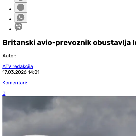
Britanski avio-prevoznik obustavlja let
Autor:
ATV redakcija
17.03.2026
14:01
Komentari:
0