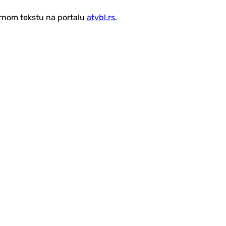
vornom tekstu na portalu
atvbl.rs
.