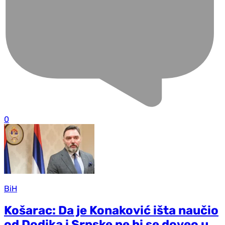
0
BiH
Košarac: Da je Konaković išta naučio
od Dodika i Srpske ne bi se doveo u