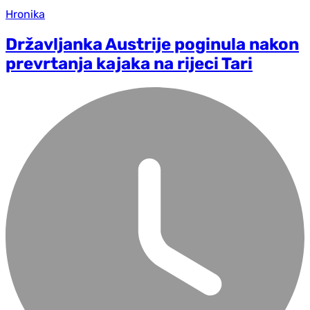
Hronika
Državljanka Austrije poginula nakon
prevrtanja kajaka na rijeci Tari