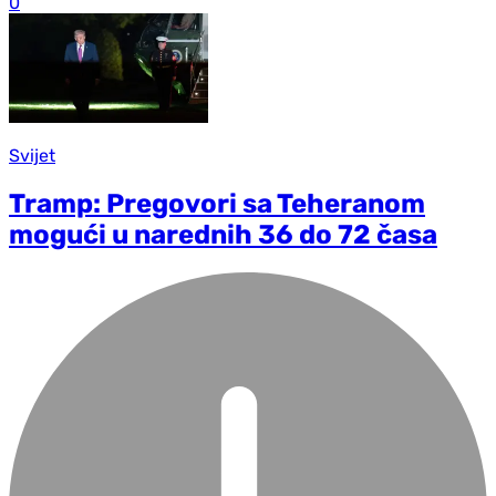
0
Svijet
Tramp: Pregovori sa Teheranom
mogući u narednih 36 do 72 časa