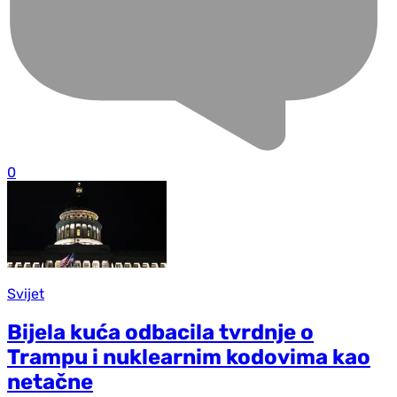
0
Svijet
Bijela kuća odbacila tvrdnje o
Trampu i nuklearnim kodovima kao
netačne