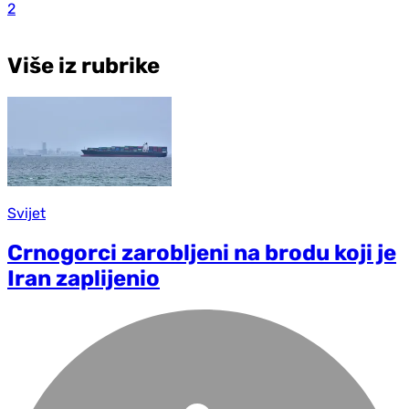
2
Više iz rubrike
Svijet
Crnogorci zarobljeni na brodu koji je
Iran zaplijenio