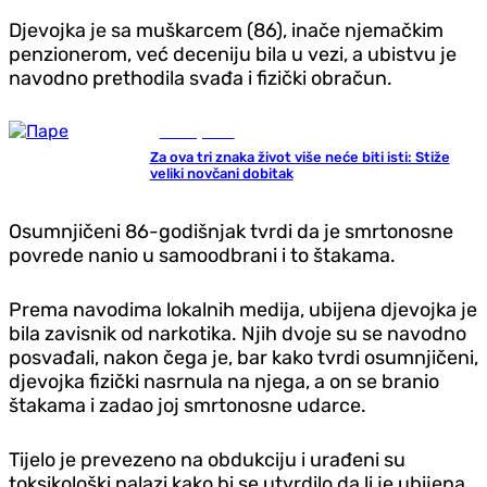
Djevojka je sa muškarcem (86), inače njemačkim
penzionerom, već deceniju bila u vezi, a ubistvu je
navodno prethodila svađa i fizički obračun.
Zanimljivosti
Za ova tri znaka život više neće biti isti: Stiže
veliki novčani dobitak
Osumnjičeni 86-godišnjak tvrdi da je smrtonosne
povrede nanio u samoodbrani i to štakama.
Prema navodima lokalnih medija, ubijena djevojka je
bila zavisnik od narkotika. Njih dvoje su se navodno
posvađali, nakon čega je, bar kako tvrdi osumnjičeni,
djevojka fizički nasrnula na njega, a on se branio
štakama i zadao joj smrtonosne udarce.
Tijelo je prevezeno na obdukciju i urađeni su
toksikološki nalazi kako bi se utvrdilo da li je ubijena