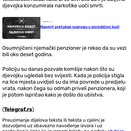
djevojka konzumirala narkotike uoči smrti.
Srbija
Nasmrt pretukao suprugu u porodičnoj kući
Osumnjičeni njemački penzioner je rekao da su vezi
bili oko deset godina.
Policiju su danas pozvale komšije nakon što su
djevojku ugledali bez svijesti. Kada je policija stigla
na lice mjesta uvidjeli su da ima povrede u predjelu
vrata, nakon čega su odmah priveli penzionera, koji
je potom ispričao kako je došlo do ubistva.
(
Telegraf.rs
)
Preuzimanje dijelova teksta ili teksta u cjelini je
dozvoljeno uz obavezno navođenje izvora i uz