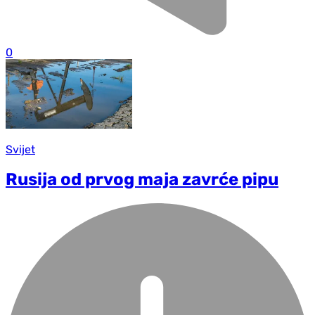
0
Svijet
Rusija od prvog maja zavrće pipu