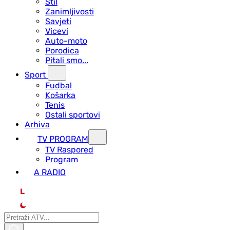
Stil
Zanimljivosti
Savjeti
Vicevi
Auto-moto
Porodica
Pitali smo...
Sport
Fudbal
Košarka
Tenis
Ostali sportovi
Arhiva
TV PROGRAM
ТV Raspored
Program
A RADIO
L