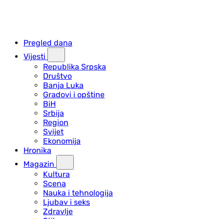
Pregled dana
Vijesti
Republika Srpska
Društvo
Banja Luka
Gradovi i opštine
BiH
Srbija
Region
Svijet
Ekonomija
Hronika
Magazin
Kultura
Scena
Nauka i tehnologija
Ljubav i seks
Zdravlje