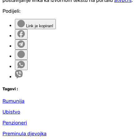
postavljanje linka ka izvornom tekstu na portalu
atvbl.rs
.
Podijeli:
Link je kopiran!
Tag
ovi
:
Rumunija
Ubistvo
Penzioneri
Preminula djevojka