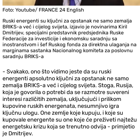
Foto:
Youtube/ FRANCE 24 English
Ruski energenti su ključni za opstanak ne samo zemalja
BRIKS-a već i cijelog svijeta, izjavio je novinarima Kiril
Dmitrijev, specijalni predstavnik predsjednika Ruske
Federacije za investicije i ekonomsku saradnju sa
inostranstvom i šef Ruskog fonda za direktna ulaganja na
marginama sastanka Nacionalnog komiteta za poslovnu
saradnju BRIKS-a
- Svakako, ono što vidimo jeste da su ruski
energenti apsolutno ključni za opstanak ne samo
zemalja BRIKS-a već i cijelog svijeta. Stoga, Rusija,
koja je govorila o potrebi da se razmotre suvereni
interesi različitih zemalja, uključujući i prilikom
kupovine ruskih energenata, nesumnjivo igra
ključnu ulogu. One zemlje koje kupuju, i koje su
kupovale energente su one koje će preživeti najtežu
energetsku krizu koja se trenutno odvija - primjetio
je Dmitrijev.