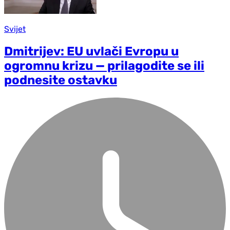
Svijet
Dmitrijev: EU uvlači Evropu u
ogromnu krizu — prilagodite se ili
podnesite ostavku