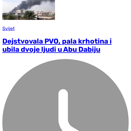
Svijet
Dejstvovala PVO, pala krhotina i
ubila dvoje ljudi u Abu Dabiju