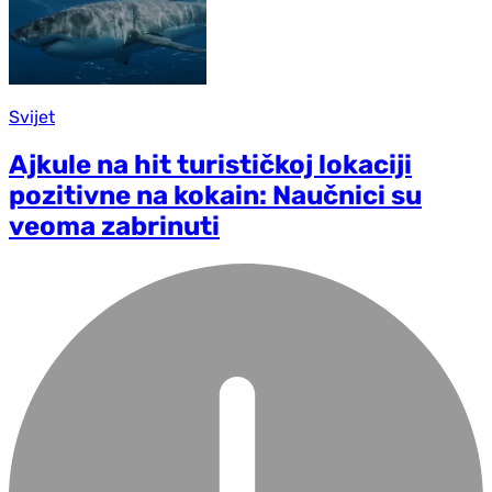
Svijet
Ajkule na hit turističkoj lokaciji
pozitivne na kokain: Naučnici su
veoma zabrinuti