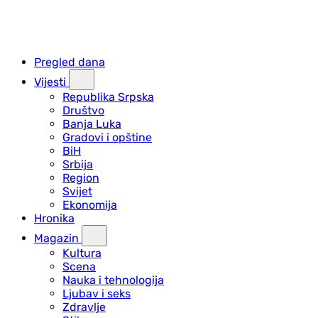
Pregled dana
Vijesti
Republika Srpska
Društvo
Banja Luka
Gradovi i opštine
BiH
Srbija
Region
Svijet
Ekonomija
Hronika
Magazin
Kultura
Scena
Nauka i tehnologija
Ljubav i seks
Zdravlje