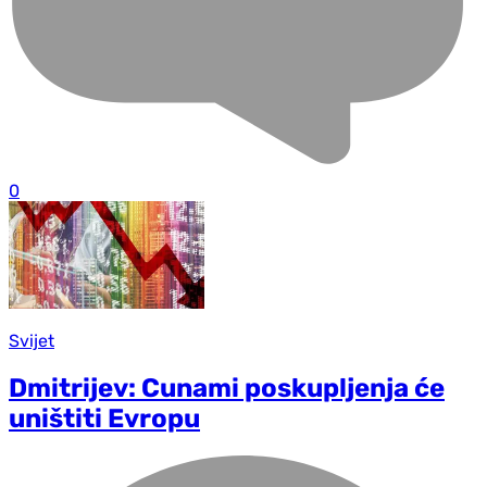
0
Svijet
Dmitrijev: Cunami poskupljenja će
uništiti Evropu