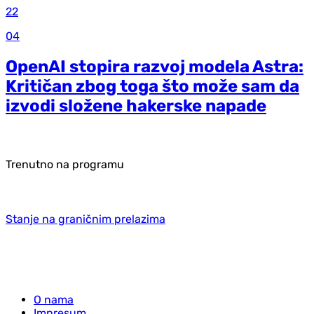
22
04
OpenAI stopira razvoj modela Astra:
Kritičan zbog toga što može sam da
izvodi složene hakerske napade
Trenutno na programu
Stanje na graničnim prelazima
O nama
Impresum