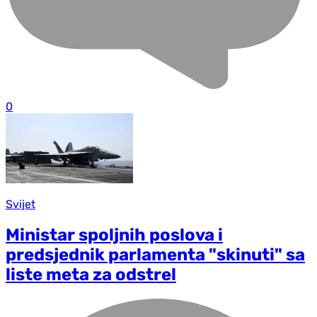
0
Svijet
Ministar spoljnih poslova i
predsjednik parlamenta "skinuti" sa
liste meta za odstrel