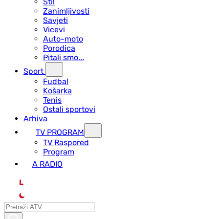
Stil
Zanimljivosti
Savjeti
Vicevi
Auto-moto
Porodica
Pitali smo...
Sport
Fudbal
Košarka
Tenis
Ostali sportovi
Arhiva
TV PROGRAM
ТV Raspored
Program
A RADIO
L