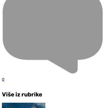
0
Više iz rubrike