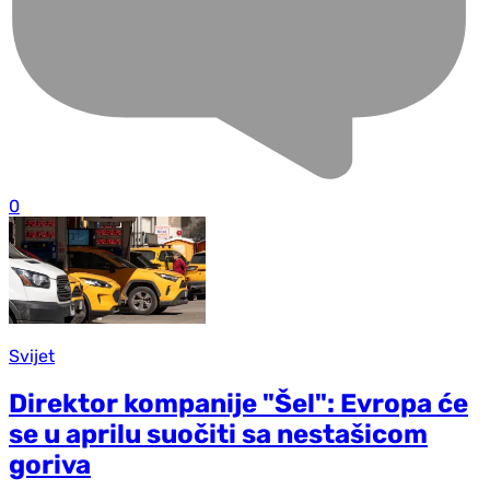
0
Svijet
Direktor kompanije "Šel": Evropa će
se u aprilu suočiti sa nestašicom
goriva