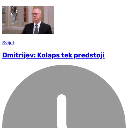
Svijet
Dmitrijev: Kolaps tek predstoji