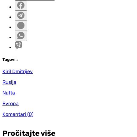
Tag
ovi
:
Kiril Dmitrijev
Rusija
Nafta
Evropa
Komentari
(0)
Pročitajte više