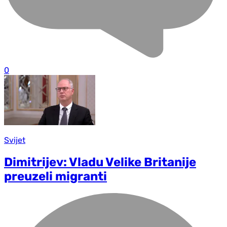
0
Svijet
Dimitrijev: Vladu Velike Britanije
preuzeli migranti