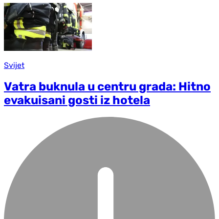
Svijet
Vatra buknula u centru grada: Hitno
evakuisani gosti iz hotela