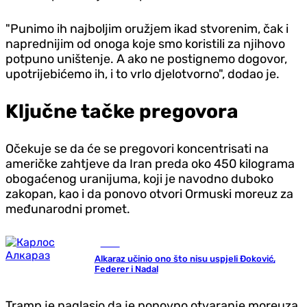
"Punimo ih najboljim oružjem ikad stvorenim, čak i
naprednijim od onoga koje smo koristili za njihovo
potpuno uništenje. A ako ne postignemo dogovor,
upotrijebićemo ih, i to vrlo djelotvorno", dodao je.
Ključne tačke pregovora
Očekuje se da će se pregovori koncentrisati na
američke zahtjeve da Iran preda oko 450 kilograma
obogaćenog uranijuma, koji je navodno duboko
zakopan, kao i da ponovo otvori Ormuski moreuz za
međunarodni promet.
Tenis
Alkaraz učinio ono što nisu uspjeli Đoković,
Federer i Nadal
Tramp je naglasio da je ponovno otvaranje moreuza