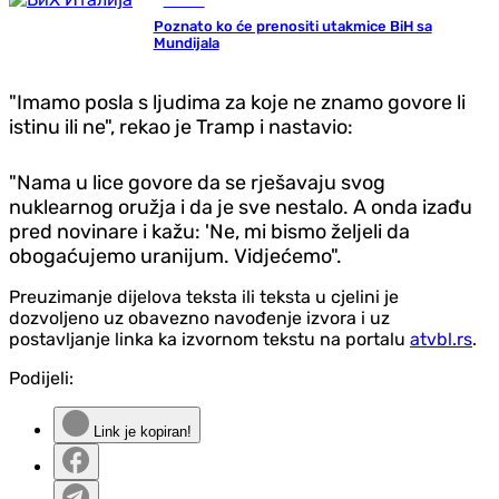
Fudbal
Poznato ko će prenositi utakmice BiH sa
Mundijala
"Imamo posla s ljudima za koje ne znamo govore li
istinu ili ne", rekao je Tramp i nastavio:
"Nama u lice govore da se rješavaju svog
nuklearnog oružja i da je sve nestalo. A onda izađu
pred novinare i kažu: 'Ne, mi bismo željeli da
obogaćujemo uranijum. Vidjećemo".
Preuzimanje dijelova teksta ili teksta u cjelini je
dozvoljeno uz obavezno navođenje izvora i uz
postavljanje linka ka izvornom tekstu na portalu
atvbl.rs
.
Podijeli:
Link je kopiran!