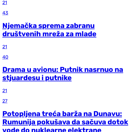
21
43
Njemačka sprema zabranu
društvenih mreža za mlade
21
40
Drama u avionu: Putnik nasrnuo na
stjuardesu i putnike
21
27
Potopljena treća barža na Dunavu:
Rumunija pokušava da sačuva dotok
vode do nuklearne elektrane