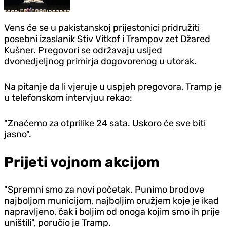
Vens će se u pakistanskoj prijestonici pridružiti
posebni izaslanik Stiv Vitkof i Trampov zet Džared
Kušner. Pregovori se održavaju usljed
dvonedjeljnog primirja dogovorenog u utorak.
Na pitanje da li vjeruje u uspjeh pregovora, Tramp je
u telefonskom intervjuu rekao:
"Znaćemo za otprilike 24 sata. Uskoro će sve biti
jasno".
Prijeti vojnom akcijom
"Spremni smo za novi početak. Punimo brodove
najboljom municijom, najboljim oružjem koje je ikad
napravljeno, čak i boljim od onoga kojim smo ih prije
uništili", poručio je Tramp.