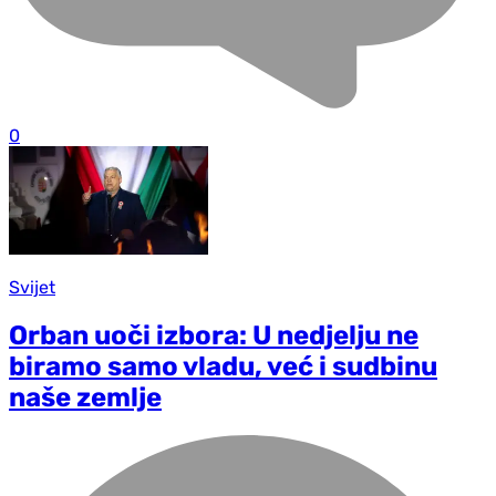
0
Svijet
Orban uoči izbora: U nedjelju ne
biramo samo vladu, već i sudbinu
naše zemlje