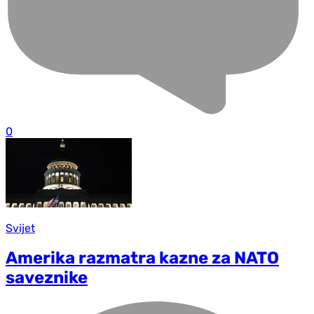
0
Svijet
Amerika razmatra kazne za NATO
saveznike