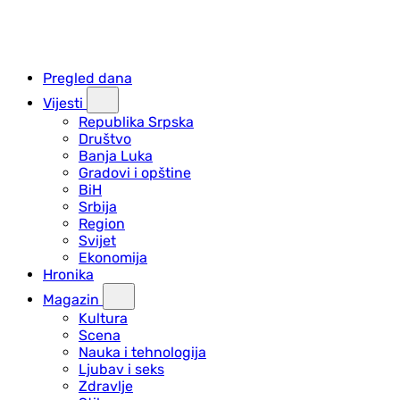
Pregled dana
Vijesti
Republika Srpska
Društvo
Banja Luka
Gradovi i opštine
BiH
Srbija
Region
Svijet
Ekonomija
Hronika
Magazin
Kultura
Scena
Nauka i tehnologija
Ljubav i seks
Zdravlje