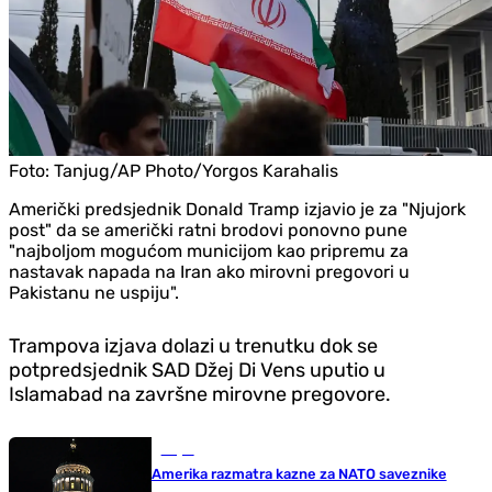
Foto:
Tanjug/AP Photo/Yorgos Karahalis
Američki predsjednik Donald Tramp izjavio je za "Njujork
post" da se američki ratni brodovi ponovno pune
"najboljom mogućom municijom kao pripremu za
nastavak napada na Iran ako mirovni pregovori u
Pakistanu ne uspiju".
Trampova izjava dolazi u trenutku dok se
potpredsjednik SAD Džej Di Vens uputio u
Islamabad na završne mirovne pregovore.
Svijet
Amerika razmatra kazne za NATO saveznike