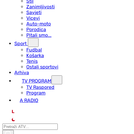
Stil
Zanimljivosti
Savjeti
Vicevi
Auto-moto
Porodica
Pitali smo...
Sport
Fudbal
Košarka
Tenis
Ostali sportovi
Arhiva
TV PROGRAM
ТV Raspored
Program
A RADIO
L