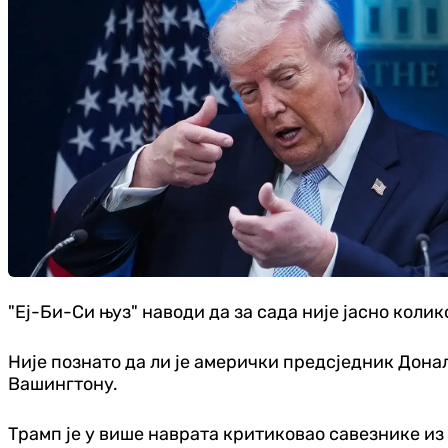
"Еј-Би-Си њуз" наводи да за сада није јасно коли
Није познато да ли је амерички предсједник Дона
Вашингтону.
Трамп је у више наврата критиковао савезнике из