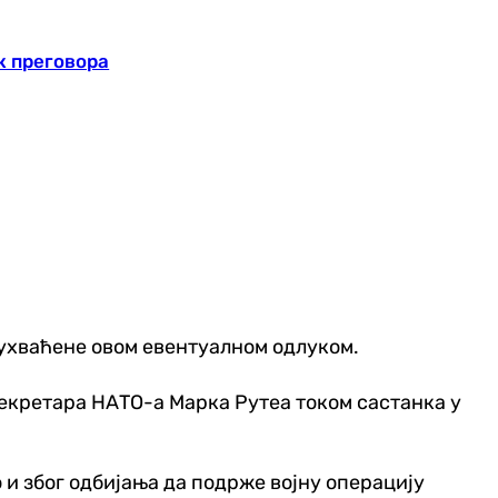
к преговора
обухваћене овом евентуалном одлуком.
секретара НАТО-а Марка Рутеа током састанка у
 и због одбијања да подрже војну операцију