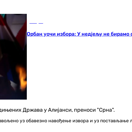
Свијет
Орбан уочи избора: У недјељу не бирамо
едињених Држава у Алијанси, преноси "Срна".
озвољено уз обавезно навођење извора и уз постављање 