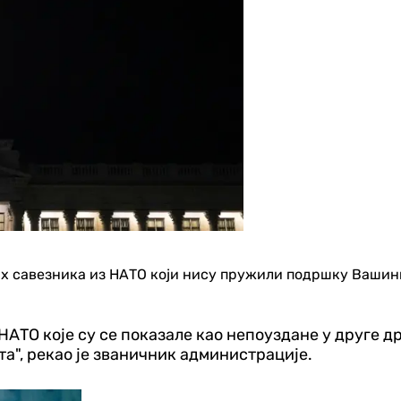
 савезника из НАТО који нису пружили подршку Вашингт
НАТО које су се показале као непоуздане у друге д
", рекао је званичник администрације.