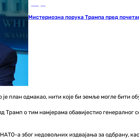
Свијет
Мистериозна порука Трампа пред почета
ко је план одмакао, нити које би земље могле бити 
лд Трамп о тим намјерама обавијестио генералног 
 НАТО-а због недовољних издвајања за одбрану, као