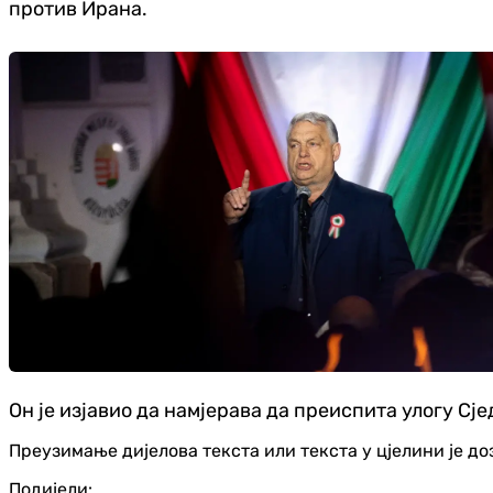
против Ирана.
Он је изјавио да намјерава да преиспита улогу Сј
Преузимање дијелова текста или текста у цјелини је д
Подијели: