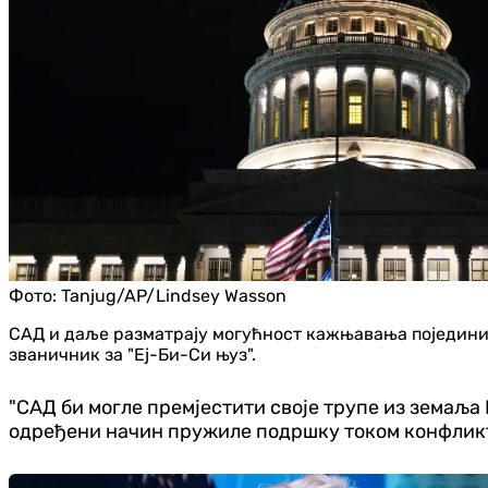
Фото:
Tanjug/AP/Lindsey Wasson
САД и даље разматрају могућност кажњавања појединих
званичник за "Еј-Би-Си њуз".
"САД би могле премјестити своје трупе из земаља 
одређени начин пружиле подршку током конфликта