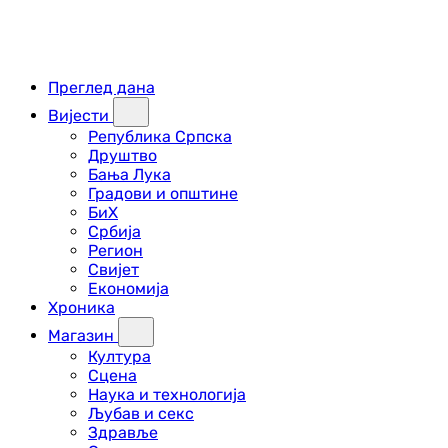
Преглед дана
Вијести
Република Српска
Друштво
Бања Лука
Градови и општине
БиХ
Србија
Регион
Свијет
Економија
Хроника
Магазин
Култура
Сцена
Наука и технологија
Љубав и секс
Здравље