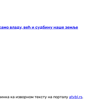
 само владу, већ и судбину наше земље
линка ка изворном тексту на порталу
atvbl.rs
.