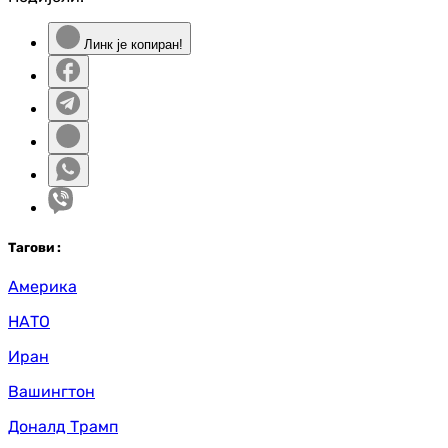
Линк је копиран!
Таг
ови
:
Америка
НАТО
Иран
Вашингтон
Доналд Трамп