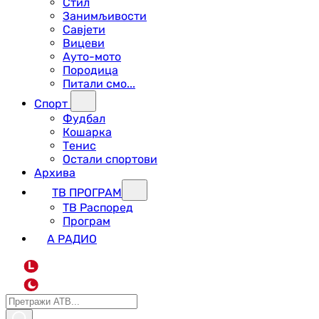
Стил
Занимљивости
Савјети
Вицеви
Ауто-мото
Породица
Питали смо...
Спорт
Фудбал
Кошарка
Тенис
Остали спортови
Архива
ТВ ПРОГРАМ
ТВ Распоред
Програм
А РАДИО
L