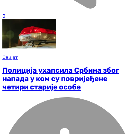
0
Свијет
Полиција ухапсила Србина због
напада у ком су повријеђене
четири старије особе