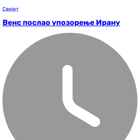
Свијет
Венс послао упозорење Ирану