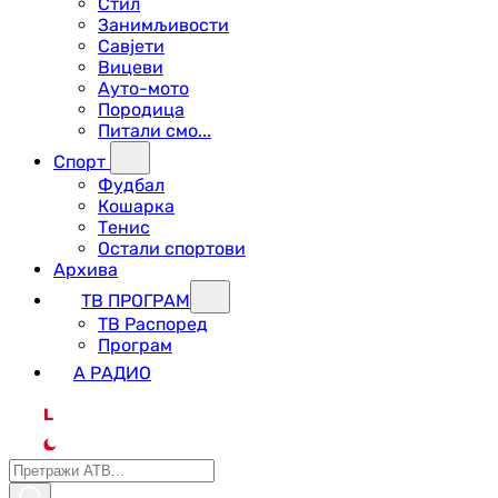
Стил
Занимљивости
Савјети
Вицеви
Ауто-мото
Породица
Питали смо...
Спорт
Фудбал
Кошарка
Тенис
Остали спортови
Архива
ТВ ПРОГРАМ
ТВ Распоред
Програм
А РАДИО
L