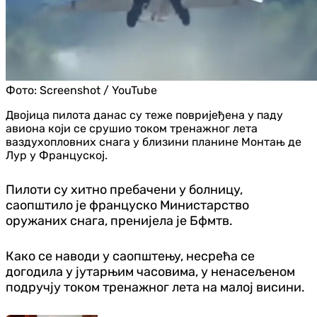
Фото:
Screenshot / YouTube
Двојица пилота данас су теже повријеђена у паду
авиона који се срушио током тренажног лета
ваздухопловних снага у близини планине Монтањ де
Лур у Француској.
Пилоти су хитно пребачени у болницу,
саопштило је француско Министарство
оружаних снага, пренијела је Бфмтв.
Како се наводи у саопштењу, несрећа се
догодила у јутарњим часовима, у ненасељеном
подручју током тренажног лета на малој висини.