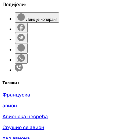
Подијели:
Линк је копиран!
Таг
ови
:
Француска
авион
Авионска несрећа
Срушио се авион
пад авиона