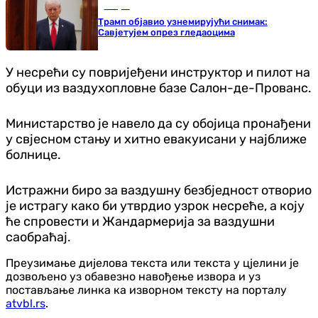
Свијет
Трамп објавио узнемирујући снимак:
Савјетујем опрез гледаоцима
У несрећи су повријеђени инструктор и пилот на
обуци из ваздухопловне базе Салон-де-Прованс.
Министарство је навело да су обојица пронађени
у свјесном стању и хитно евакуисани у најближе
болнице.
Истражни биро за ваздушну безбједност отворио
је истрагу како би утврдио узрок несреће, а коју
ће спровести и Жандармерија за ваздушни
саобраћај.
Преузимање дијелова текста или текста у цјелини је
дозвољено уз обавезно навођење извора и уз
постављање линка ка изворном тексту на порталу
atvbl.rs
.