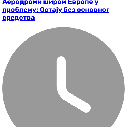
Аеродроми широм Европе у
проблему: Остају без основног
средства