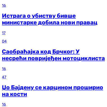
16
Истрага о убиству бивше
министарке добила нови правац
17
04
Саобраћајка код Брчког: У
несрећи повријеђен мотоциклиста
16
47
Џо Бајдену се карцином проширио
на кости
16