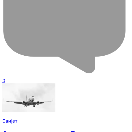
0
Свијет