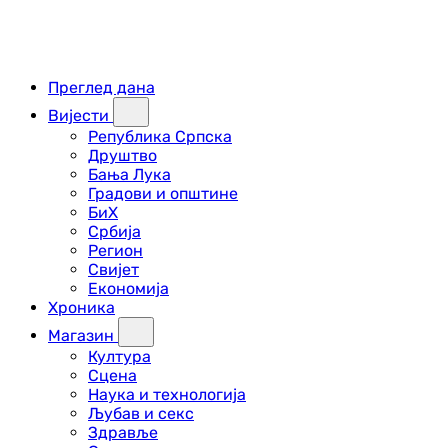
Преглед дана
Вијести
Република Српска
Друштво
Бања Лука
Градови и општине
БиХ
Србија
Регион
Свијет
Економија
Хроника
Магазин
Култура
Сцена
Наука и технологија
Љубав и секс
Здравље