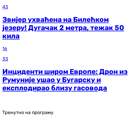
43
Звијер ухваћена на Билећком
језеру! Дугачак 2 метра, тежак 50
кила
16
33
Инциденти широм Европе: Дрон из
Румуније ушао у Бугарску и
експлодирао близу гасовода
Тренутно на програму