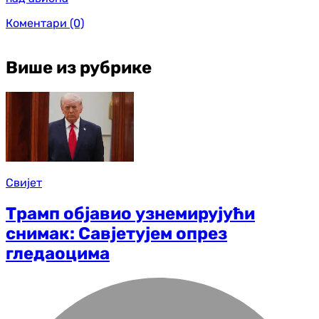
Коментари
(0)
Више из рубрике
Свијет
Трамп објавио узнемирујући
снимак: Савјетујем опрез
гледаоцима