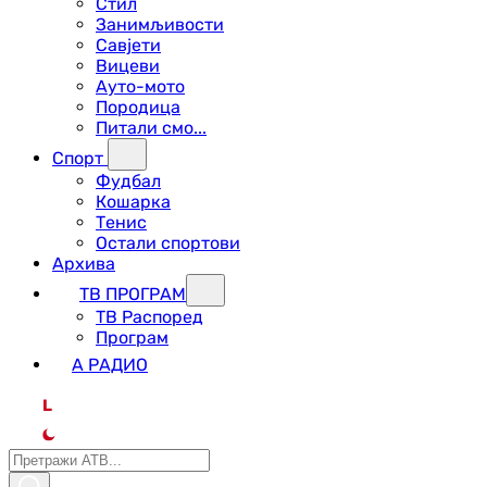
Стил
Занимљивости
Савјети
Вицеви
Ауто-мото
Породица
Питали смо...
Спорт
Фудбал
Кошарка
Тенис
Остали спортови
Архива
ТВ ПРОГРАМ
ТВ Распоред
Програм
А РАДИО
L