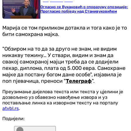
Република Српска
Огласио се Вукановић о споразуму опозиције:
Прогласио побједу над Станивуковићем
Марија се том приликом дотакла и тога како је то
бити самохрана мајка.
"Обзиром на то да за друго не знам, не видим
никакву тежину… У ствари, видим и знам да
свакој самохраној мајци треба да се додијели
пехар, диплома, плата од 5.000 евра. Самохране
мајке да постану богом дане особе", изјавила је
поп пјевачица, преноси "
Телеграф
".
Преузимање дијелова текста или текста у цјелини је
дозвољено уз обавезно навођење извора и уз
постављање линка ка изворном тексту на порталу
atvbl.rs
.
Подијели: