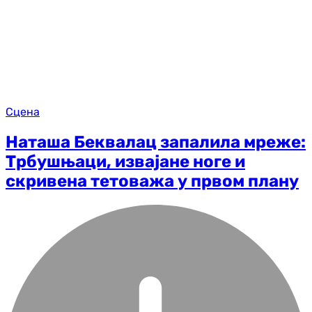
Сцена
Наташа Беквалац запалила мреже:
Трбушњаци, извајане ноге и
скривена тетоважа у првом плану