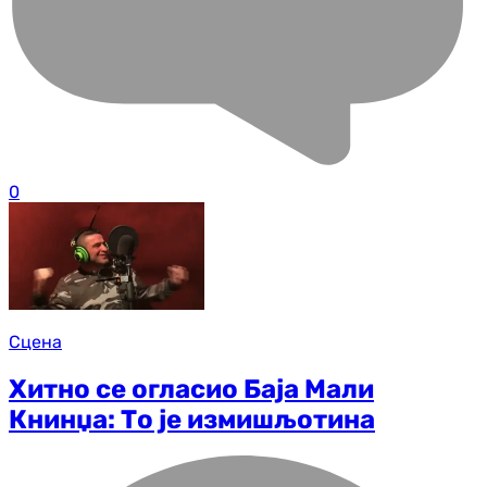
0
Сцена
Хитно се огласио Баја Мали
Книнџа: То је измишљотина