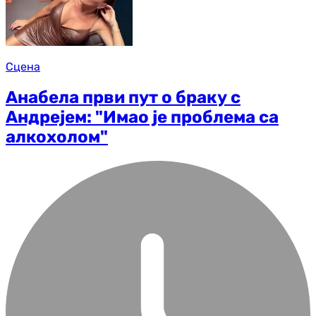
Сцена
Анабела први пут о браку с
Андрејем: "Имао је проблема са
алкохолом"