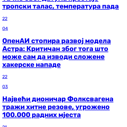
тропски талас, температура пада
22
04
ОпенАИ стопира развој модела
Астра: Критичан због тога што
може сам да изводи сложене
хакерске нападе
22
03
Највећи дионичар Фолксвагена
тражи хитне резове, угрожено
100.000 радних мјеста