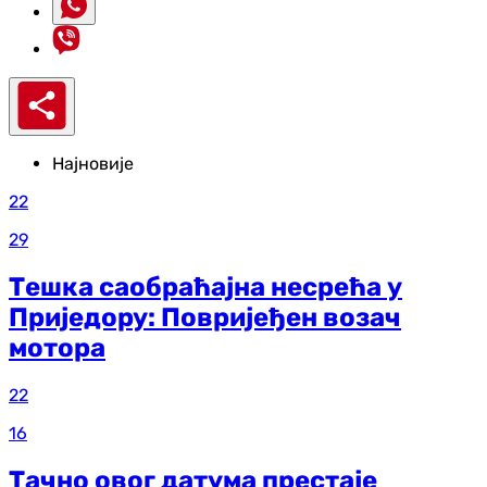
Најновије
22
29
Тешка саобраћајна несрећа у
Приједору: Повријеђен возач
мотора
22
16
Тачно овог датума престаје