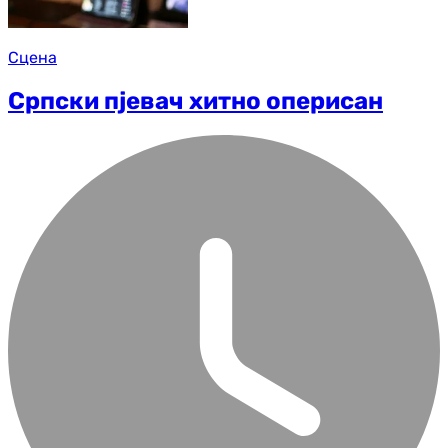
Сцена
Српски пјевач хитно оперисан