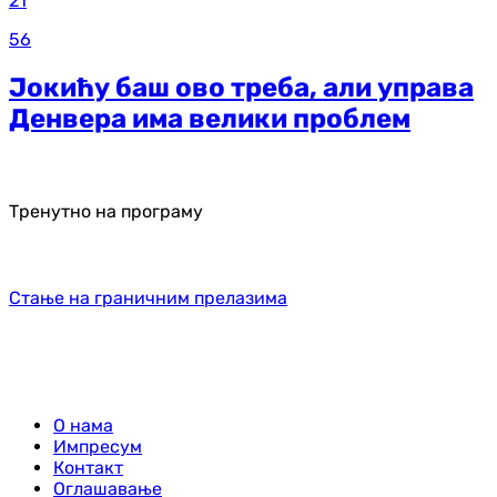
21
56
Јокићу баш ово треба, али управа
Денвера има велики проблем
Тренутно на програму
Стање на граничним прелазима
О нама
Импресум
Контакт
Оглашавање