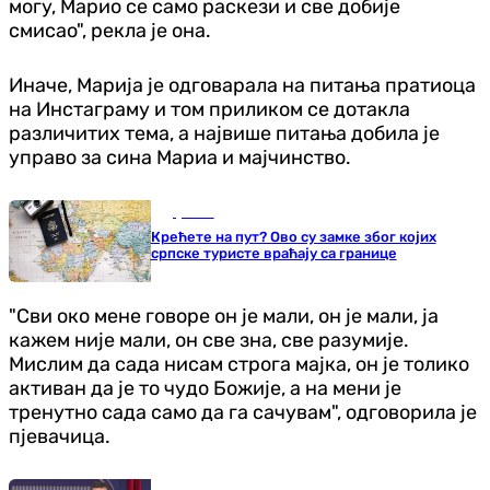
могу, Марио се само раскези и све добије
смисао", рекла је она.
Иначе, Марија је одговарала на питања пратиоца
на Инстаграму и том приликом се дотакла
различитих тема, а највише питања добила је
управо за сина Мариа и мајчинство.
Друштво
Крећете на пут? Ово су замке због којих
српске туристе враћају са границе
"Сви око мене говоре он је мали, он је мали, ја
кажем није мали, он све зна, све разумије.
Мислим да сада нисам строга мајка, он је толико
активан да је то чудо Божије, а на мени је
тренутно сада само да га сачувам", одговорила је
пјевачица.