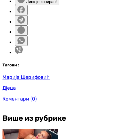
Линк је копиран!
Таг
ови
:
Марија Шерифовић
Дјеца
Коментари
(0)
Више из рубрике