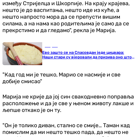
између Стријелца и Шкорпије. На крају крајева,
нешто је до васпитања, нешто иде из куће, а
нешто напросто мора да се препусти вишим
силама, а на нама као родитељима је само да се
прекрстимо и да гледамо", рекла је Марија.
Савјети
Ево зашто се на Спасовдан једе цицвара:
Наши стари су вјеровали да призива оно што
им је најважније
"Кад год ми је тешко, Марио се насмије и све
добије смисао"
Марија не крије да јој син свакодневно поправља
расположење и да је све у њеном животу лакше и
љепше откако је он ту.
"Он је толико диван, стално се смије… Таман кад
помислим да ми нешто тешко пада, да нешто не