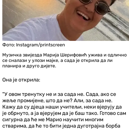
Фото:
Instagram/printscreen
Музичка звијезда Марија Шерифовић ужива и одлично
се сналази у улози мајке, а сада је открила да ли
планира и друго дијете.
Она је открила:
"У овом тренутку не и за сада не. Сада, ако се
жеље промијене, што да не? Али, за сада не.
Кажу да су дјеца наши учитељи, неки вјерују да
је обрнуто, а ја вјерујем да је баш тако. Готово сам
сигурна да ће ме Марио научити многим
стварима, да ће то бити једна дуготрајна борба