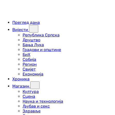
Преглед дана
Вијести
Република Српска
Друштво
Бања Лука
Градови и општине
БиХ
Србија
Регион
Свијет
Економија
Хроника
Магазин
Култура
Сцена
Наука и технологија
Љубав и секс
Здравље